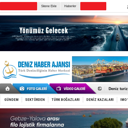
TURKISH MARITIME
Sitene Ekle
Haberler
CANLI YAYIN
Günün Haberleri
Türkiye-Ir
Türk Armat
Deniz turi
DÖDER, 28.
Fairline, T
GÜNDEM
SEKTÖRDEN
TÜRK BOĞAZLARI
DENİZ KAZALARI
IMO 
Baltık Deni
Runit kubb
Limana dad
Türk Loydu
Hüseyin Me