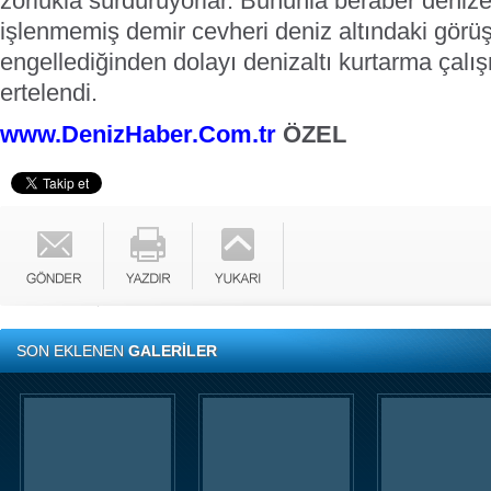
zorlukla sürdürüyorlar.
Bununla beraber denize
işlenmemiş demir cevheri deniz altındaki görü
engellediğinden dolayı denizaltı kurtarma çalışm
ertelendi.
www.DenizHaber.Com.tr
ÖZEL
SON EKLENEN
GALERİLER