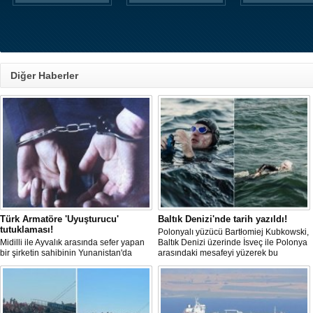
Diğer Haberler
Türk Armatöre 'Uyuşturucu'
Baltık Denizi'nde tarih yazıldı!
tutuklaması!
Polonyalı yüzücü Bartłomiej Kubkowski,
Midilli ile Ayvalık arasında sefer yapan
Baltık Denizi üzerinde İsveç ile Polonya
bir şirketin sahibinin Yunanistan'da
arasındaki mesafeyi yüzerek bu
tutuklandığı bildirildi.
başarının ilk örneği olarak tarihe geçti.