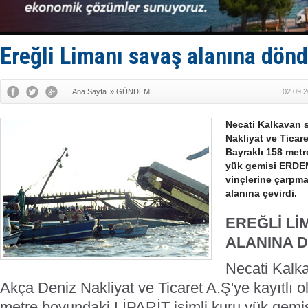
Hat-San Te
Med Marine
KOSDER’den
Kalyoncu’da
Ereğli Limanı savaş alanına dön
Tekne, su a
Ana Sayfa
»
GÜNDEM
02.09.2
Necati Kalkavan 
Nakliyat ve Ticare
Bayraklı 158 metr
yük gemisi ERDEM
vinçlerine çarpm
alanına çevirdi.
EREĞLİ Lİ
ALANINA 
Necati Kalk
Akça Deniz Nakliyat ve Ticaret A.Ş'ye kayıtlı 
metre boyundaki LİPARİT isimli kuru yük gem