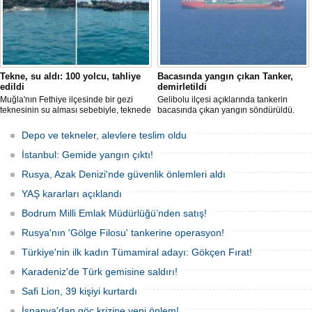
Tekne, su aldı: 100 yolcu, tahliye
Bacasında yangın çıkan Tanker,
edildi
demirletildi
Muğla'nın Fethiye ilçesinde bir gezi
Gelibolu ilçesi açıklarında tankerin
teknesinin su alması sebebiyle, teknede
bacasında çıkan yangın söndürüldü.
bulunan 100 yolcu tahliye edildi,
Tanker, ardından Şevketiye Demir
teknenin batmaması için bölgede
Sahası'na demirletildi.
Depo ve tekneler, alevlere teslim oldu
kurtarma çalışması başlatıldı.
İstanbul: Gemide yangın çıktı!
Rusya, Azak Denizi'nde güvenlik önlemleri aldı
YAŞ kararları açıklandı
Bodrum Milli Emlak Müdürlüğü’nden satış!
Rusya'nın 'Gölge Filosu' tankerine operasyon!
Türkiye'nin ilk kadın Tümamiral adayı: Gökçen Fırat!
Karadeniz'de Türk gemisine saldırı!
Safi Lion, 39 kişiyi kurtardı
İspanya'dan göç krizine yeni önlem!