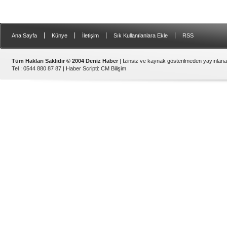
|
|
|
|
Ana Sayfa
Künye
İletişim
Sık Kullanılanlara Ekle
RSS
Tüm Hakları Saklıdır © 2004 Deniz Haber
| İzinsiz ve kaynak gösterilmeden yayınlan
Tel : 0544 880 87 87 |
Haber Scripti
:
CM Bilişim