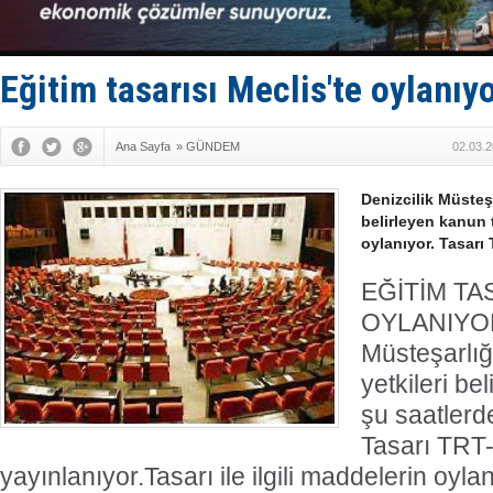
İstanbul v
TEKNOFEST 
Tersane işç
İngiliz akt
Eğitim tasarısı Meclis'te oylanıy
FESCO, Kar
Ana Sayfa
»
GÜNDEM
02.03.2
Denizcilik Müsteşa
belirleyen kanun 
oylanıyor. Tasarı
EĞİTİM TA
OYLANIYO
Müsteşarlığ
yetkileri be
şu saatlerd
Tasarı TRT-
yayınlanıyor.
Tasarı ile ilgili maddelerin oy