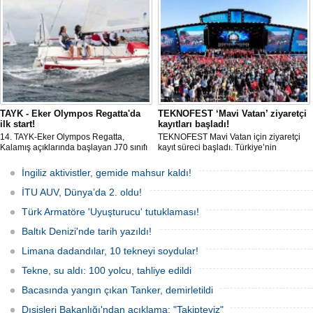
hareketsiz bekleyen binden fazla gemi,
istilacı deniz canlıları için devasa bir
üreme merkezine dönüşmüş durumda.
TAYK - Eker Olympos Regatta'da
TEKNOFEST ‘Mavi Vatan’ ziyaretçi
ilk start!
kayıtları başladı!
14. TAYK-Eker Olympos Regatta,
TEKNOFEST Mavi Vatan için ziyaretçi
Kalamış açıklarında başlayan J70 sınıfı
kayıt süreci başladı. Türkiye’nin
yarışlarıyla ilk startını verdi. İstanbul'u 10
denizcilik ve savunma teknolojilerine
gün boyunca yelken coşkusuyla
odaklanan etkinliği, 20-23 Ağustos
İngiliz aktivistler, gemide mahsur kaldı!
buluşturacak organizasyonun ilk
tarihleri arasında Gölcük Tersanesi
gününde 9 tekne rüzgârla buluştu.
Komutanlığı’nda gerçekleştirilecek.
İTU AUV, Dünya’da 2. oldu!
Türk Armatöre 'Uyuşturucu' tutuklaması!
Baltık Denizi'nde tarih yazıldı!
Limana dadandılar, 10 tekneyi soydular!
Tekne, su aldı: 100 yolcu, tahliye edildi
Bacasında yangın çıkan Tanker, demirletildi
Dışişleri Bakanlığı'ndan açıklama: "Takipteyiz"