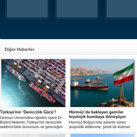
Diğer Haberler
Türkiye'nin ‘Denizcilik Gücü’!
Hürmüz’de bekleyen gemiler
biyolojik bombaya dönüşüyor
Giresun Üniversitesi öğretim üyesi Dr.
Bülent Akdemir, Türkiye'nin denizcilik
Hürmüz Boğazı’nda aylardır süren
sektöründeki durumunu ve geleceğini
jeopolitik kilitlenme, şimdi de küresel
değerlendirdi.
ölçekte bir çevre felaketinin kapısını
aralamış olabilir. Sıcak sularda