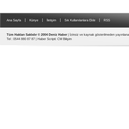
|
|
|
|
Ana Sayfa
Künye
İletişim
Sık Kullanılanlara Ekle
RSS
Tüm Hakları Saklıdır © 2004 Deniz Haber
| İzinsiz ve kaynak gösterilmeden yayınlan
Tel : 0544 880 87 87 |
Haber Scripti
:
CM Bilişim