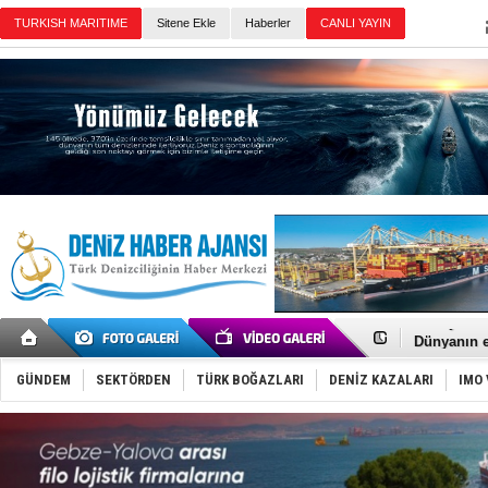
TURKISH MARITIME
Sitene Ekle
Haberler
CANLI YAYIN
Günün Haberleri
SOCAR da M
Türkiye'nin
Dünyanın e
Hürmüz’de
Rusya'nın g
GÜNDEM
SEKTÖRDEN
TÜRK BOĞAZLARI
DENİZ KAZALARI
IMO 
Keşfedildi
D-Marin, A
Van’da inş
ASEAN ilk 
TAYK - Eke