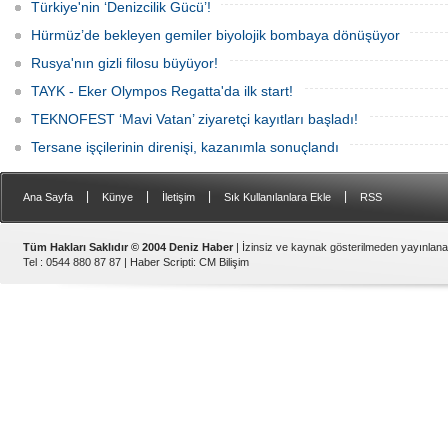
Türkiye'nin ‘Denizcilik Gücü’!
Hürmüz’de bekleyen gemiler biyolojik bombaya dönüşüyor
Rusya'nın gizli filosu büyüyor!
TAYK - Eker Olympos Regatta'da ilk start!
TEKNOFEST ‘Mavi Vatan’ ziyaretçi kayıtları başladı!
Tersane işçilerinin direnişi, kazanımla sonuçlandı
|
|
|
|
Ana Sayfa
Künye
İletişim
Sık Kullanılanlara Ekle
RSS
Tüm Hakları Saklıdır © 2004 Deniz Haber
| İzinsiz ve kaynak gösterilmeden yayınlan
Tel : 0544 880 87 87 |
Haber Scripti
:
CM Bilişim