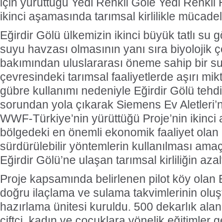
için yürüttüğü Yedi Renkli Göle Yedi Renkli 
ikinci aşamasında tarımsal kirlilikle mücadel
Eğirdir Gölü ülkemizin ikinci büyük tatlı su 
suyu havzası olmasının yanı sıra biyolojik çeş
bakımından uluslararası öneme sahip bir su
çevresindeki tarımsal faaliyetlerde aşırı mik
gübre kullanımı nedeniyle Eğirdir Gölü tehdi
sorundan yola çıkarak Siemens Ev Aletleri’n
WWF-Türkiye’nin yürüttüğü Proje’nin ikinc
bölgedeki en önemli ekonomik faaliyet olan
sürdürülebilir yöntemlerin kullanılması amaç
Eğirdir Gölü’ne ulaşan tarımsal kirliliğin aza
Proje kapsamında belirlenen pilot köy olan
doğru ilaçlama ve sulama takvimlerinin oluşt
hazırlama ünitesi kuruldu. 500 dekarlık alan
çiftçi, kadın ve çocuklara yönelik eğitimler g