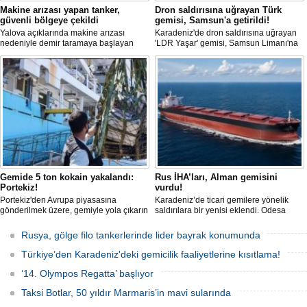
Makine arızası yapan tanker,
Dron saldırısına uğrayan Türk
güvenli bölgeye çekildi
gemisi, Samsun'a getirildi!
Yalova açıklarında makine arızası
Karadeniz'de dron saldırısına uğrayan
nedeniyle demir taramaya başlayan
'LDR Yaşar' gemisi, Samsun Limanı'na
tanker, römorkör eşliğinde güvenli
güvenli bir şekilde ulaştı. Saldırıda can
şekilde demirleme sahasına alındı.
kaybı yaşanmadı, ancak büyük çapta
maddi hasar oluştu.
Gemide 5 ton kokain yakalandı:
Rus İHA’ları, Alman gemisini
Portekiz!
vurdu!
Portekiz'den Avrupa piyasasına
Karadeniz’de ticari gemilere yönelik
gönderilmek üzere, gemiyle yola çıkarın
saldırılara bir yenisi eklendi. Odesa
5 ton kokain, Portekiz polisi ile Portekiz
açıklarında birden fazla İHA’nın hedef
hava ve deniz kuvvetlerinin
aldığı Alman işletmesindeki Emil
Rusya, gölge filo tankerlerinde lider bayrak konumunda
operasyonuyla durduruldu. Operasyon
gemisinde yangın çıktı; teknik sistemler
kapsamında, gemideki iki yabancı
durunca mürettebat tahliye edildi.
Türkiye’den Karadeniz'deki gemicilik faaliyetlerine kısıtlama!
uyruklu kişi bir gemi mürettebatı
gözaltına alındı.
‘14. Olympos Regatta’ başlıyor
Taksi Botlar, 50 yıldır Marmaris’in mavi sularında