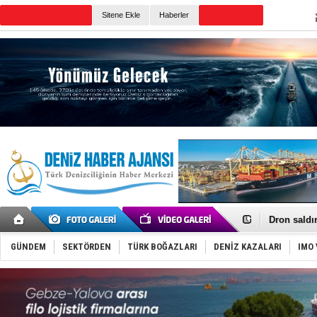
TURKISH MARITIME
Sitene Ekle
Haberler
CANLI YAYIN
Günün Haberleri
Gemi tasar
Makine arı
Dron saldı
'REGAL 1' i
Gemide 5 t
GÜNDEM
SEKTÖRDEN
TÜRK BOĞAZLARI
DENİZ KAZALARI
IMO 
Yakıt barcı
Rus İHA’la
Karadeniz’
Tatil hesab
Rusya, göl