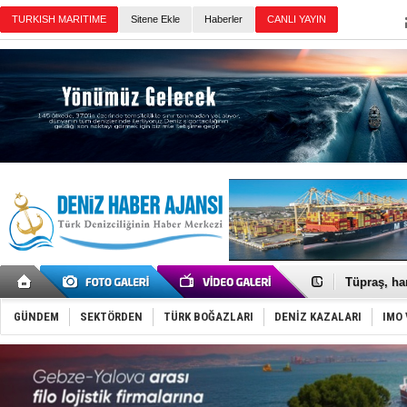
Sitene Ekle
Haberler
Günün Haberleri
Anadolu Te
Derince, I
Tüpraş, ha
İTU AUV, D
LNG taşıma
GÜNDEM
SEKTÖRDEN
TÜRK BOĞAZLARI
DENİZ KAZALARI
IMO 
PROYAD, yat
Türkiye-Ir
Türk Armat
Deniz turi
DÖDER, 28.