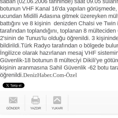
sabah (02.06.2006 tarihinde) saat 09.05 suları
botunun VHF Kanal 16'da yapılan görüşmede, 
ucundan Midilli Adasına gitmek üzereyken mült
battığını ve 8 kişinin denizden Chalsi ve Twin 
tarafından toplandığını, toplanan 8 mülteciden 
2'sinin de Tunus'lu olduğu öğrenildi. 3 kişinin
bildirildi.
Türk Radyo tarafından o bölgede bulu
İngilizce olarak hazırlanan mesaj VHF sistemi
Güvenlik-18 botunun 8 mülteciyi Dikili'ye götü
kişinin aranmasına Sahil Güvenlik -62 botu tar
öğrenildi.
DenizHaber.Com-Özel