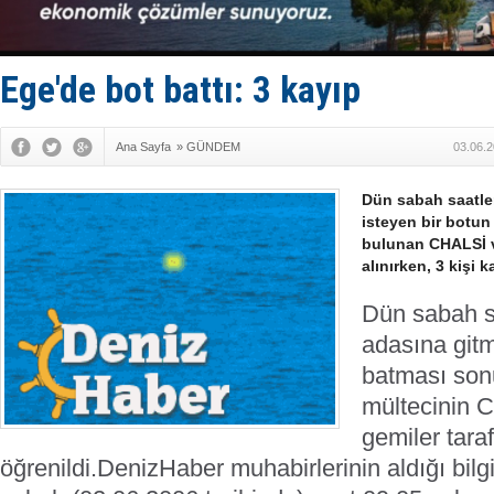
Fairline, T
Baltık Deni
Runit kubb
Limana dad
Ege'de bot battı: 3 kayıp
Türk Loydu
Ana Sayfa
»
GÜNDEM
03.06.2
Dün sabah saatler
isteyen bir botun
bulunan CHALSİ v
alınırken, 3 kişi 
Dün sabah sa
adasına gitm
batması son
mültecinin 
gemiler tara
öğrenildi.
DenizHaber muhabirlerinin aldığı bilg