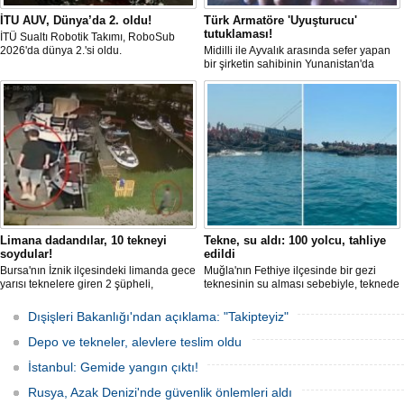
İTU AUV, Dünya’da 2. oldu!
Türk Armatöre 'Uyuşturucu'
tutuklaması!
İTÜ Sualtı Robotik Takımı, RoboSub
2026'da dünya 2.'si oldu.
Midilli ile Ayvalık arasında sefer yapan
bir şirketin sahibinin Yunanistan'da
tutuklandığı bildirildi.
Limana dadandılar, 10 tekneyi
Tekne, su aldı: 100 yolcu, tahliye
soydular!
edildi
Bursa'nın İznik ilçesindeki limanda gece
Muğla'nın Fethiye ilçesinde bir gezi
yarısı teknelere giren 2 şüpheli,
teknesinin su alması sebebiyle, teknede
elektronik cihazlar ve değerli eşyalar
bulunan 100 yolcu tahliye edildi,
çaldı. Olay, güvenlik kameralarına
teknenin batmaması için bölgede
Dışişleri Bakanlığı'ndan açıklama: "Takipteyiz"
yansıdı, tekne sahiplerinin ihbarıyla
kurtarma çalışması başlatıldı.
jandarma inceleme başlattı.
Depo ve tekneler, alevlere teslim oldu
İstanbul: Gemide yangın çıktı!
Rusya, Azak Denizi'nde güvenlik önlemleri aldı