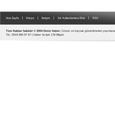
|
|
|
|
Ana Sayfa
Künye
İletişim
Sık Kullanılanlara Ekle
RSS
Tüm Hakları Saklıdır © 2004 Deniz Haber
| İzinsiz ve kaynak gösterilmeden yayınlan
Tel : 0544 880 87 87 |
Haber Scripti
:
CM Bilişim