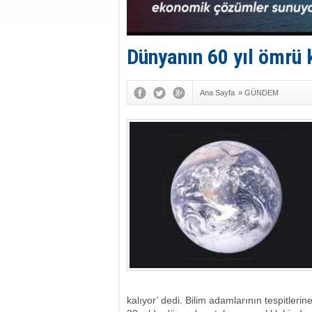
Dünyanın 60 yıl ömrü 
Ana Sayfa
»
GÜNDEM
kalıyor’ dedi. Bilim adamlarının tespitleri