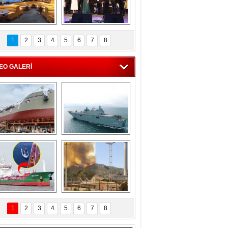
C'den 55 milyon 
5. Bosphorus Ship 
roluk turizm geliri 
Brokers Dinner, 
1
2
3
4
5
6
7
8
müjdesi
İstanbul’da yapıldı
EO GALERİ
eksan Tersanesi, 
TCG Anadolu, 
Başaran Bayrak 
tersane teknik 
tankerini suya 
seyrini tamamladı
indirdi
Göçmenlerin 
Milas’taki yangın 
imdadına Türk 
yeniden termik 
1
2
3
4
5
6
7
8
hipli MINA DENIZ 
santrallere doğru 
yetişti
ilerliyor