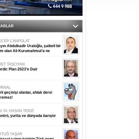
ediyor
ZARLAR
ECEP CANPOLAT
yın Abdulkadir Uraloğlu, şaibeli bir
im olan Ali Kurumahmut’a ne
nışıyorsunuz?
RET TAŞCIYAN
rdic Plan 2023’e Dair
URNAL
rli geçmişi olanlar, ahlak dersi
eremez!
t. Dr. HASAN TERZİ
ntrö, yurtta ve dünyada barıştır
RTUĞ YAŞAR