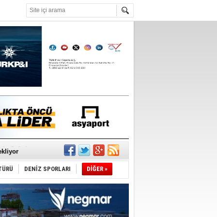
°C
sane oldu
ipliği yapacak
ekliyor
TÜRÜ
DENİZ SPORLARI
DİĞER »
nleme istiyor