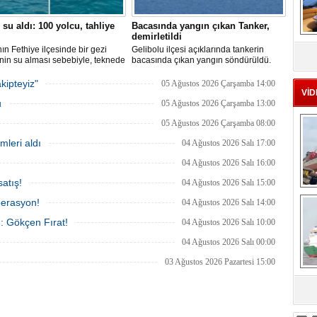
 su aldı: 100 yolcu, tahliye
Bacasında yangın çıkan Tanker,
demirletildi
MS
ın Fethiye ilçesinde bir gezi
Gelibolu ilçesi açıklarında tankerin
eu
nin su alması sebebiyle, teknede
bacasında çıkan yangın söndürüldü.
 100 yolcu tahliye edildi,
Tanker, ardından Şevketiye Demir
in batmaması için bölgede
Sahası'na demirletildi.
kipteyiz"
05 Ağustos 2026 Çarşamba 14:00
a çalışması başlatıldı.
VİD
u
05 Ağustos 2026 Çarşamba 13:00
05 Ağustos 2026 Çarşamba 08:00
mleri aldı
04 Ağustos 2026 Salı 17:00
04 Ağustos 2026 Salı 16:00
atış!
04 Ağustos 2026 Salı 15:00
Ç
perasyon!
04 Ağustos 2026 Salı 14:00
ı: Gökçen Fırat!
04 Ağustos 2026 Salı 10:00
04 Ağustos 2026 Salı 00:00
03 Ağustos 2026 Pazartesi 15:00
sa