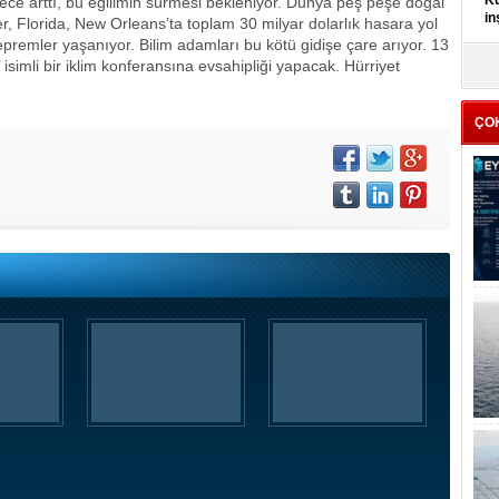
Kü
ece arttı, bu eğilimin sürmesi bekleniyor. Dünya peş peşe doğal
in
ler, Florida, New Orleans’ta toplam 30 milyar dolarlık hasara yol
 depremler yaşanıyor. Bilim adamları bu kötü gidişe çare arıyor. 13
’ isimli bir iklim konferansına evsahipliği yapacak.
Hürriyet
K
Kı
it
ÇO