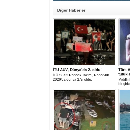
Diğer Haberler
İTU AUV, Dünya’da 2. oldu!
Türk A
tutukl
İTÜ Sualtı Robotik Takımı, RoboSub
2026'da dünya 2.'si oldu.
Midilli
bir şir
tutuklan