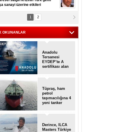
resel salgın krizinin Türk gemi
şa sanayi üzerine etkileri
1
2
pt. MESUT AZMİ GÖKSOY
lavuz kaptan kardeşlerime
hafen...
K OKUNANLAR
Anadolu
Tersanesi
EYDEP’te A
sertifikası alan
ilk tersane oldu
Tüpraş, ham
petrol
taşımacılığına 4
yeni tanker
daha ekliyor
Derince, ILCA
Masters Türkiye