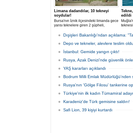
Limana dadandılar, 10 tekneyi
Tekne,
soydular!
edildi
Bursa'nın İznik ilçesindeki limanda gece
Muğla'n
yarısı teknelere giren 2 şüpheli,
teknesi
elektronik cihazlar ve değerli eşyalar
bulunan
çaldı. Olay, güvenlik kameralarına
teknen
Dışişleri Bakanlığı'ndan açıklama: "Ta
yansıdı, tekne sahiplerinin ihbarıyla
kurtarm
jandarma inceleme başlattı.
Depo ve tekneler, alevlere teslim old
İstanbul: Gemide yangın çıktı!
Rusya, Azak Denizi'nde güvenlik önle
YAŞ kararları açıklandı
Bodrum Milli Emlak Müdürlüğü’nden s
Rusya'nın 'Gölge Filosu' tankerine o
Türkiye'nin ilk kadın Tümamiral aday
Karadeniz'de Türk gemisine saldırı!
Safi Lion, 39 kişiyi kurtardı