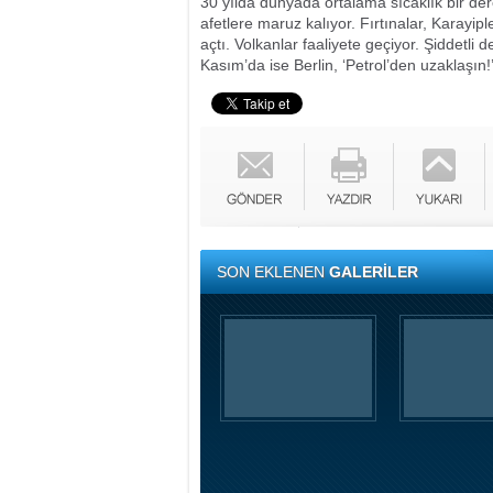
30 yılda dünyada ortalama sıcaklık bir der
afetlere maruz kalıyor. Fırtınalar, Karayip
açtı. Volkanlar faaliyete geçiyor. Şiddetli
Kasım’da ise Berlin, ‘Petrol’den uzaklaşın!
SON EKLENEN
GALERİLER