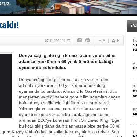
Fairline, Türkiye’de ‘SoleMarin’i seçti
Baltık Denizi'nde tarih yazıldı!
Runit kubbesi okyanusun derinliklerinde halkı tehdit 
Limana dadandılar, 10 tekneyi soydular!
kaldı!
Türk Loydu’na Süveyş tonaj yetkisi
YA
R
07.11.2004 11:27
Sa
is
Dünya sağlığı ile ilgili kırmızı alarm veren bilim
da
adamları yerkürenin 60 yıllık ömrünün kaldığı
A
uyarısında bulundular.
No
Dünya sağlığı ile ilgili kırmızı alarm veren bilim
adamları yerkürenin 60 yıllık ömrünün kaldığı
J
uyarısında bulundular. Alman Bild Gazetesi’nin dün
Ki
v
manşetten verdiği habere göre bilim adamları geçen
hafta dünya sağlığıyla ilgili ‘kırmızı alarm’ verdi.
Yıllarca global ısınma, sera etkisi konusundaki
Kp
uyarıların ‘gereksiz panik’ olarak algılanmasının
Mo
ardından BBC’ye konuşan Prof. Sir David King, ‘Eğer
bu kötü gidiş daha da hızlanmazsa bize geriye 60 yıl
ne göre Kuzey Kutbu’ndaki buzullar korkunç bir hızla eriyor. Son
E