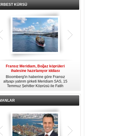
ERBEST KÜRSÜ
Fransız Meridiam, Boğaz köprüleri
Kendi yat limanına sahip en pahalı
ihalesine hazırlanıyor iddiası
özel adalar
Bloomberg'in haberine göre Fransız
Dünyanın en zengin insanlarından
altyapı yatırım şirketi Meridiam SAS, 15
bazıları için yaşam tarzının bir parçası
Temmuz Şehitler Köprüsü ile Fatih
sadece bir süper yat değil, aynı
R
Sultan Mehmet Köprüsü'nün
zamanda kendi yat limanı, helikopter
özelleştirilmesine yönelik ihaleyle
pisti ve seçkin villaları da içeren koca
ilgileniyor.
bir özel adadır.
İMANLAR