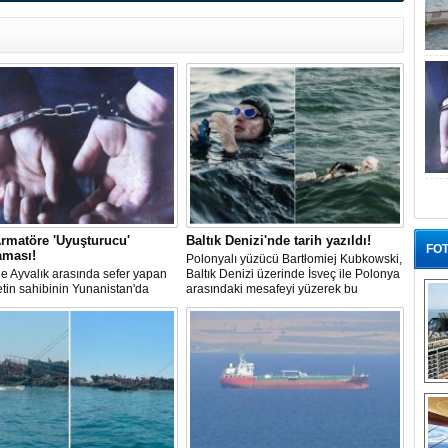
rmatöre 'Uyuşturucu'
Baltık Denizi'nde tarih yazıldı!
FOT
aması!
Polonyalı yüzücü Bartłomiej Kubkowski,
 ile Ayvalık arasında sefer yapan
Baltık Denizi üzerinde İsveç ile Polonya
ketin sahibinin Yunanistan'da
arasındaki mesafeyi yüzerek bu
dığı bildirildi.
başarının ilk örneği olarak tarihe geçti.
“G