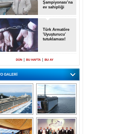
Şampiyonası’na
ev sahipliği
yapacak
Türk Armatöre
'Uyuşturucu'
tutuklaması!
|
|
DÜN
BU HAFTA
BU AY
O GALERİ
emi içinde gemi” 
Dünyada tek! 
konsepti ile MSC 
Denizaltı yüzer 
Splendida
havuzu intikal 
seyrine başladı