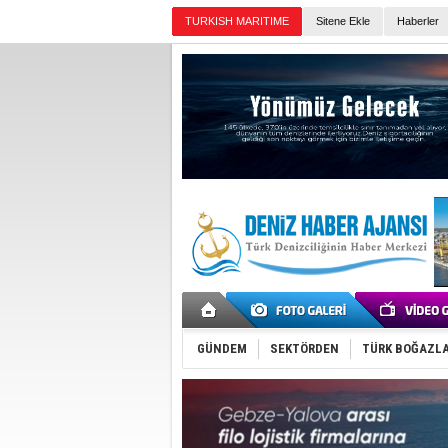
TURKISH MARITIME
Sitene Ekle
Haberler
Günün Haberleri
GÜNDEM
SEKTÖRDEN
TÜRK BOĞAZLA