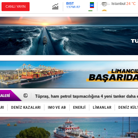
13798.82
Ankara
19 °C
CANLI YAYIN
Altın
6524.77
İzmir
24 °C
Dolar
47.6779
Antalya
24 °C
Euro
54.9745
Muğla
20 °C
Çanakkale
23 
Anadolu Tersanesi EYDEP’te A sertifikası alan ilk ter
Derince, ILCA Masters Türkiye Şampiyonası’na ev sah
Tüpraş, ham petrol taşımacılığına 4 yeni tanker daha 
İTU AUV, Dünya’da 2. oldu!
LNG taşımacılığında maliyetler katlandı
RI
DENİZ KAZALARI
IMO VE AB
ENERJİ
LİMANLAR
DENİZ KÜL
PROYAD, yat mürettebatı için yurt dışı harcı için düze
Türkiye-Irak enerji hattında yeni dönem başlıyor
Türk Armatöre 'Uyuşturucu' tutuklaması!
Deniz turizminde yeni ‘Ceza Rejimi’!
DÖDER, 28. Dönem Yönetim Kurulu Başkanını seçti!