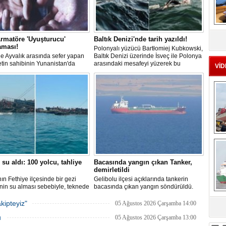
MS
eu
rmatöre 'Uyuşturucu'
Baltık Denizi'nde tarih yazıldı!
aması!
Polonyalı yüzücü Bartłomiej Kubkowski,
 ile Ayvalık arasında sefer yapan
Baltık Denizi üzerinde İsveç ile Polonya
ketin sahibinin Yunanistan'da
arasındaki mesafeyi yüzerek bu
VİD
dığı bildirildi.
başarının ilk örneği olarak tarihe geçti.
Ç
 su aldı: 100 yolcu, tahliye
Bacasında yangın çıkan Tanker,
demirletildi
ın Fethiye ilçesinde bir gezi
Gelibolu ilçesi açıklarında tankerin
nin su alması sebebiyle, teknede
bacasında çıkan yangın söndürüldü.
 100 yolcu tahliye edildi,
Tanker, ardından Şevketiye Demir
in batmaması için bölgede
Sahası'na demirletildi.
kipteyiz"
05 Ağustos 2026 Çarşamba 14:00
a çalışması başlatıldı.
sa
u
05 Ağustos 2026 Çarşamba 13:00