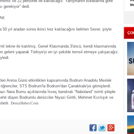
Kü
imiz ve 22 personel ile katılacağız. Yarışmanın kurallarına göre
in
ı gerekiyor” dedi.
CAK
K
Kı
it
50 yıl aradan sonra ikinci kez katılacağını belirten Sever, şöyle
ÇO
imli tekne ile katılmış. Genel Klasmanda 3'üncü, kendi klasmanında
n geleni yaparak Türkiye'yi en iyi şekilde temsil etmeye çalışacağız.
yledi.
itleri Anma Günü etkinlikleri kapsamında Bodrum Anadolu Meslek
 öğrenciler, STS Bodrum'la Bodrum'dan Çanakkale'ye gitmişlerdi.
azı Nara Burnu açıklarında İsveç bandıralı
“Naboland” isimli şileple
ehit düşen Bodrumlu denizciler Niyazi Giritli, Mehmet Kızılışık ve
lardı.
DenizHaber.Com