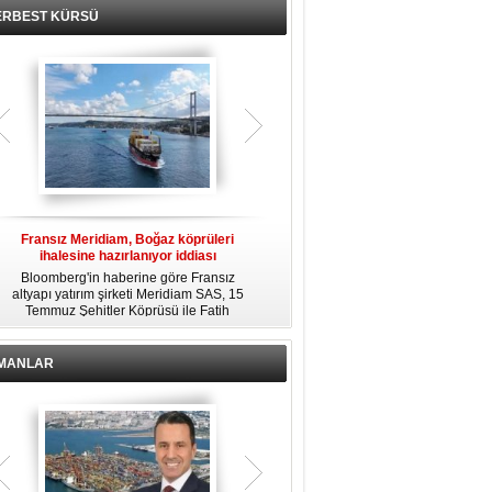
ERBEST KÜRSÜ
Fransız Meridiam, Boğaz köprüleri
Kendi yat limanına sahip en pahalı
ihalesine hazırlanıyor iddiası
özel adalar
Bloomberg'in haberine göre Fransız
Dünyanın en zengin insanlarından
altyapı yatırım şirketi Meridiam SAS, 15
bazıları için yaşam tarzının bir parçası
Temmuz Şehitler Köprüsü ile Fatih
sadece bir süper yat değil, aynı
R
Sultan Mehmet Köprüsü'nün
zamanda kendi yat limanı, helikopter
özelleştirilmesine yönelik ihaleyle
pisti ve seçkin villaları da içeren koca
ilgileniyor.
bir özel adadır.
İMANLAR