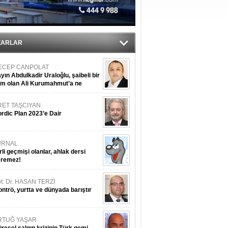
ZARLAR
ECEP CANPOLAT
yın Abdulkadir Uraloğlu, şaibeli bir
im olan Ali Kurumahmut’a ne
nışıyorsunuz?
RET TAŞCIYAN
rdic Plan 2023’e Dair
URNAL
rli geçmişi olanlar, ahlak dersi
eremez!
t. Dr. HASAN TERZİ
ntrö, yurtta ve dünyada barıştır
RTUĞ YAŞAR