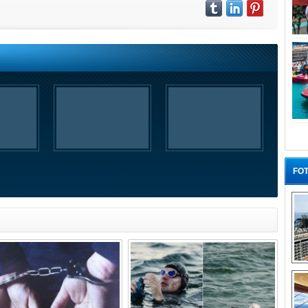
FOT
“G