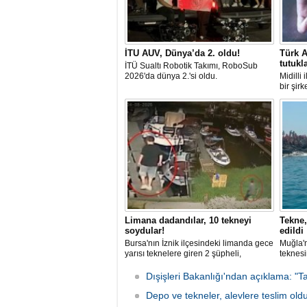
İTU AUV, Dünya’da 2. oldu!
Türk A
tutukl
İTÜ Sualtı Robotik Takımı, RoboSub
2026'da dünya 2.'si oldu.
Midilli
bir şir
tutuklan
Limana dadandılar, 10 tekneyi
Tekne,
soydular!
edildi
Bursa'nın İznik ilçesindeki limanda gece
Muğla'n
yarısı teknelere giren 2 şüpheli,
teknesi
elektronik cihazlar ve değerli eşyalar
bulunan
çaldı. Olay, güvenlik kameralarına
teknen
Dışişleri Bakanlığı'ndan açıklama: "Ta
yansıdı, tekne sahiplerinin ihbarıyla
kurtarm
jandarma inceleme başlattı.
Depo ve tekneler, alevlere teslim old