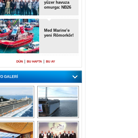
yüzer havuza
omurga: NB26
Med Marine’e
yeni Römorkör!
|
|
DÜN
BU HAFTA
BU AY
O GALERİ
emi içinde gemi” 
Dünyada tek! 
konsepti ile MSC 
Denizaltı yüzer 
Splendida
havuzu intikal 
seyrine başladı