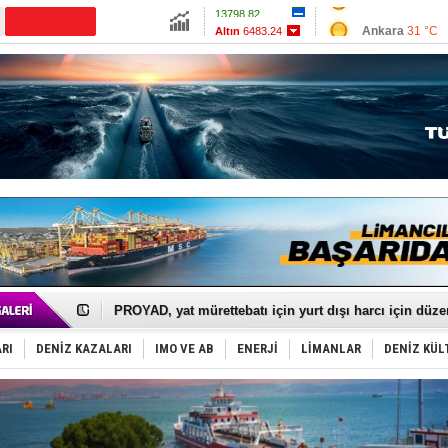
13798.82
Ankara
31 °C
Altın
6483.24
İzmir
36 °C
Dolar
47.5871
Antalya
28 °C
Euro
54.9408
Muğla
26 °C
Çanakkale
34 
İTU AUV, Dünya’da 2. oldu!
LNG taşımacılığında maliyetler katlandı
PROYAD, yat mürettebatı için yurt dışı harcı için düze
Türkiye-Irak enerji hattında yeni dönem başlıyor
Türk Armatöre 'Uyuşturucu' tutuklaması!
RI
DENİZ KAZALARI
IMO VE AB
ENERJİ
LİMANLAR
DENİZ KÜL
Deniz turizminde yeni ‘Ceza Rejimi’!
DÖDER, 28. Dönem Yönetim Kurulu Başkanını seçti!
Fairline, Türkiye’de ‘SoleMarin’i seçti
Baltık Denizi'nde tarih yazıldı!
Runit kubbesi okyanusun derinliklerinde halkı tehdit 