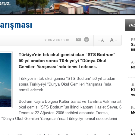
Limana dadandılar, 10 tekneyi soydular!
Türk Loydu’na Süveyş tonaj yetkisi
Hüseyin Mengi: “Yapay Zekâ, Ustanın yerini alamaz”
Hat-San Tersanesi’nden yüzer havuza omurga: NB26
Yarışması
Med Marine’e yeni Römorkör!
YA
R
08.06.2006 18:10
Sa
is
Türkiye'nin tek okul gemisi olan “STS Bodrum”
da
50 yıl aradan sonra Türkiye'yi “Dünya Okul
A
Gemileri Yarışması”nda temsil edecek.
No
Türkiye'nin tek okul gemisi “STS Bodrum” 50 yıl aradan
sonra Türkiye'yi “Dünya Okul Gemileri Yarışması”nda
J
temsil edecek.
Ki
v
Bodrum Kayra Bölgesi Kültür Sanat ve Tanıtma Vakfına ait
okul gemisi “STS Bodrum”un ikinci kaptanı Haslet Sever, 6
Kp
Mo
Temmuz-22 Ağustos 2006 tarihleri arasında Fransa,
 “Dünya Okul Gemileri Yarışması”nda Türkiye'yi temsil edeceklerini
E