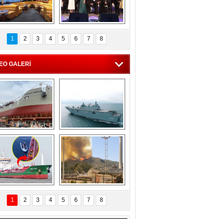
C'den 55 milyon 
5. Bosphorus Ship 
roluk turizm geliri 
Brokers Dinner, 
1
2
3
4
5
6
7
8
müjdesi
İstanbul’da yapıldı
EO GALERİ
eksan Tersanesi, 
TCG Anadolu, 
Başaran Bayrak 
tersane teknik 
tankerini suya 
seyrini tamamladı
indirdi
Göçmenlerin 
Milas’taki yangın 
imdadına Türk 
yeniden termik 
1
2
3
4
5
6
7
8
hipli MINA DENIZ 
santrallere doğru 
yetişti
ilerliyor