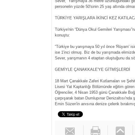
Sever, “Yarışmaya 36 metre uzunluğundaki gem
personelin yüzde 50'sinin 25 yaş altında olmas
TÜRKİYE YARIŞLARA İKİNCİ KEZ KATILA
Türkiye'nin “Dünya Okul Gemileri Yarışması”na 
konuştu:
“Türkiye bu yarışmaya 50 yıl önce 'Rüyam' is
ise 1'inci olmuş. Biz de bu yarışmada elimizde
Sever, yarışmanın 4 etaptan oluştuğunu da sö
GEMİYLE ÇANAKKALE'YE GİTMİŞLERDİ
18 Mart Çanakkale Zaferi Kutlamaları ve Şeh
Lisesi Yat Kaptanlığı Bölümünde eğitim gören
Öğrenciler, 4 Nisan 1953 günü Çanakkale Boğ
çarpışarak batan Dumlupınar Denizaltısı'nda ş
Emin Süzen'in anısına denize çelenk bırakmış