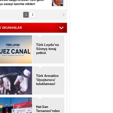
resel salgın krizinin Türk gemi
şa sanayi üzerine etkileri
1
2
pt. MESUT AZMİ GÖKSOY
lavuz kaptan kardeşlerime
hafen...
K OKUNANLAR
Türk Loydu’na
Süveyş tonaj
yetkisi
Türk Armatöre
'Uyuşturucu'
tutuklaması!
Hat-San
Tersanesi’nden