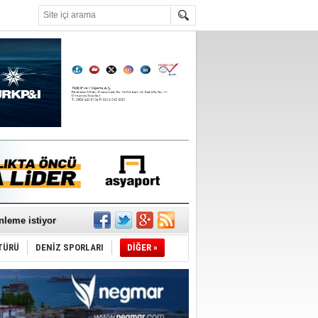
°C
nleme istiyor
TÜRÜ
DENİZ SPORLARI
DİĞER »
ediyor