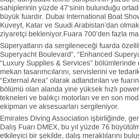
sahiplerinin yüzde 47’sinin bulunduğu orta
büyük fuardır. Dubai International Boat Sh
Kuveyt, Katar ve Suudi Arabistan’dan olmak
ziyaretçi bekleniyor.Fuara 700’den fazla mar
Süperyatların da sergileneceği fuarda özel
Superyacht Boulevard”, “Enhanced Superyac
“Luxury Supplies & Services” bölümlerinde d
mekan tasarımcılarını, servislerini ve tedari
“External Area” olarak adlandırılan ve fuar
bölümü olan alanda yine yüksek hızlı power
tekneleri ve balıkçı motorları ve en son mod
ekipman ve aksesuarları sergileniyor.
Emirates Diving Association işbirliğinde, ge
Dalış Fuarı DMEX, bu yıl yüzde 76 büyütül
etkileyici bir şekilde, dalış meraklılarını bu