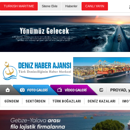
Sitene Ekle
Haberler
Günün Haberleri
İTU AUV, D
LNG taşıma
PROYAD, yat
Türkiye-Ir
Türk Armat
Deniz turi
GÜNDEM
SEKTÖRDEN
TÜRK BOĞAZLARI
DENİZ KAZALARI
IMO 
DÖDER, 28.
Fairline, T
Baltık Deni
Runit kubb
Limana dad