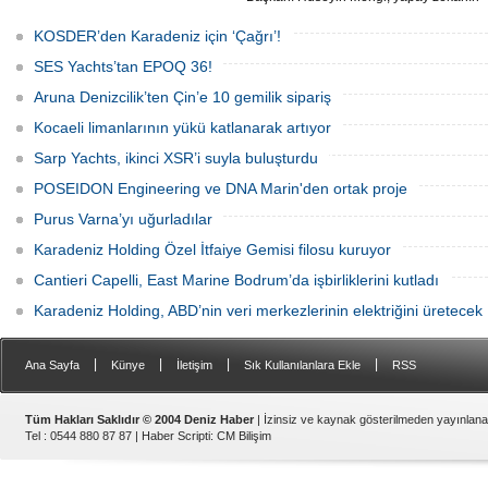
yat üretimindeki kullanım sınırını, kişiye
özel üretim sürecini, mega yat
KOSDER’den Karadeniz için ‘Çağrı’!
tanımındaki değişimi ve hibrit tahrik
sistemlerinin ekonomisini CNN Türk'te
SES Yachts’tan EPOQ 36!
yayınlanan Özel Sektör programında
anlattı.
Aruna Denizcilik’ten Çin’e 10 gemilik sipariş
Kocaeli limanlarının yükü katlanarak artıyor
Sarp Yachts, ikinci XSR’i suyla buluşturdu
POSEIDON Engineering ve DNA Marin'den ortak proje
Purus Varna’yı uğurladılar
Karadeniz Holding Özel İtfaiye Gemisi filosu kuruyor
Cantieri Capelli, East Marine Bodrum’da işbirliklerini kutladı
Karadeniz Holding, ABD’nin veri merkezlerinin elektriğini üretecek
|
|
|
|
Ana Sayfa
Künye
İletişim
Sık Kullanılanlara Ekle
RSS
Tüm Hakları Saklıdır © 2004 Deniz Haber
| İzinsiz ve kaynak gösterilmeden yayınlan
Tel : 0544 880 87 87 |
Haber Scripti
:
CM Bilişim