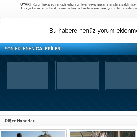
UYARI:
Küfür, hakaret, rencide edici cümleler veya imalar, inançlara saldırı içer
Türkçe karakter kullanılmayan ve büyük harflerle yazılmış yorumlar onaylanm
Bu habere henüz yorum eklenme
SON EKLENEN
GALERİLER
Diğer Haberler