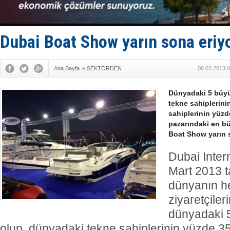
Türk Loydu
Hüseyin Me
Hat-San Te
Med Marine
Dubai Boat Show yarın sona eriy
Ana Sayfa
»
SEKTÖRDEN
08.03.2013 0
Dünyadaki 5 büyü
tekne sahiplerinin
sahiplerinin yüz
pazarındaki en bü
Boat Show yarın s
Dubai Inter
Mart 2013 ta
dünyanın h
ziyaretçiler
dünyadaki 5
olup, dünyadaki tekne sahiplerinin yüzde 35’