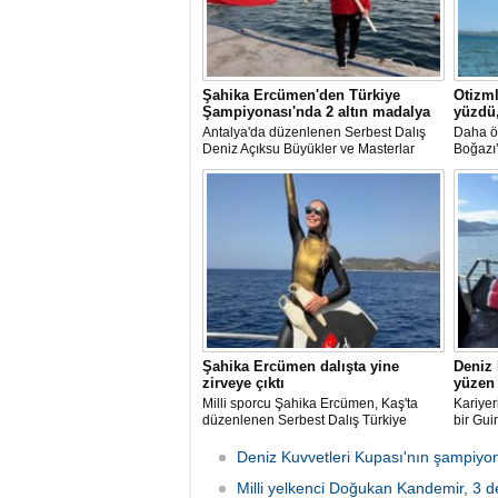
Şahika Ercümen'den Türkiye
Otizml
Şampiyonası'nda 2 altın madalya
yüzdü,
Antalya'da düzenlenen Serbest Dalış
Daha ö
Deniz Açıksu Büyükler ve Masterlar
Boğazı
Bireysel Türkiye Şampiyonası'nda milli
bu müth
sporcu ve serbest dalış dünya
ekledi.
rekortmeni Şahika Ercümen, 2 altın
yüzerek
madalya kazandı.
Şahika Ercümen dalışta yine
Deniz
zirveye çıktı
yüzen 
Milli sporcu Şahika Ercümen, Kaş'ta
Kariyer
düzenlenen Serbest Dalış Türkiye
bir Gui
Şampiyonası'nda sabit ağırlık
yüzücü
kategorisinde 68 metre dalış yaparak
sıcaklı
Deniz Kuvvetleri Kupası'nın şampiyon
şampiyon oldu.
yüzerek
Milli yelkenci Doğukan Kandemir, 3 d
oldu.