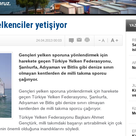
Türk Loydu’na Süveyş tonaj yetkisi
Hüseyin Mengi: “Yapay Zekâ, Ustanın yerini alamaz”
Hat-San Tersanesi’nden yüzer havuza omurga: NB26
Med Marine’e yeni Römorkör!
lkenciler yetişiyor
YA
R
24.04.2013 00:03
Sa
is
Gençleri yelken sporuna yönlendirmek için
da
harekete geçen Türkiye Yelken Federasyonu,
A
Şanlıurfa, Adıyaman ve Bitlis gibi denize sınırı
No
olmayan kentlerden de milli takıma sporcu
çağırıyor.
J
Ki
Gençleri yelken sporuna yönlendirmek için harekete
v
geçen Türkiye Yelken Federasyonu, Şanlıurfa,
Adıyaman ve Bitlis gibi denize sınırı olmayan
kentlerden de milli takıma sporcu çağırıyor.
Kp
Mo
Türkiye Yelken Federasyonu Başkanı Ahmet
Gençtürk, milli takımdaki başarıyı artırabilmek için çok
in önemli olduğuna inandıklarını söyledi.
E