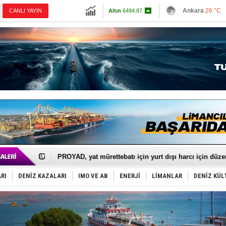
13798.82
Ankara
26 °C
CANLI YAYIN
Altın
6494.87
İzmir
31 °C
Dolar
47.5896
Antalya
27 °C
Euro
54.9373
Muğla
26 °C
Çanakkale
27 
İTU AUV, Dünya’da 2. oldu!
LNG taşımacılığında maliyetler katlandı
PROYAD, yat mürettebatı için yurt dışı harcı için düze
Türkiye-Irak enerji hattında yeni dönem başlıyor
Türk Armatöre 'Uyuşturucu' tutuklaması!
Deniz turizminde yeni ‘Ceza Rejimi’!
RI
DENİZ KAZALARI
IMO VE AB
ENERJİ
LİMANLAR
DENİZ KÜL
DÖDER, 28. Dönem Yönetim Kurulu Başkanını seçti!
Fairline, Türkiye’de ‘SoleMarin’i seçti
Baltık Denizi'nde tarih yazıldı!
Runit kubbesi okyanusun derinliklerinde halkı tehdit 
Limana dadandılar, 10 tekneyi soydular!