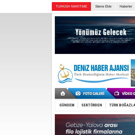
TURKISH MARITIME
Sitene Ekle
Haberler
Günün Haberleri
GÜNDEM
SEKTÖRDEN
TÜRK BOĞAZLA