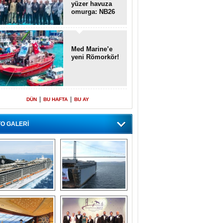
yüzer havuza
omurga: NB26
Med Marine’e
yeni Römorkör!
|
|
DÜN
BU HAFTA
BU AY
O GALERİ
emi içinde gemi” 
Dünyada tek! 
konsepti ile MSC 
Denizaltı yüzer 
Splendida
havuzu intikal 
seyrine başladı