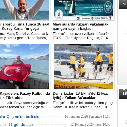
S
i sporcu Tuna Tunca 16 saat
Mavi sularda rüzgarı yakalamak
 Kuzey Kanalı’nı geçti
için geri sayım başladı
nce Manş Denizi ve Cebelitarık
Türkiye'nin en uzun yelken haftası 14.
’nı yüzerek geçen Tuna Tunca,
TAYK – Eker Olympos Regatta, 7-16
iş başarılarına bir yenisini daha
Ağustos 2026 tarihleri arasında mavi
 Tuna Tunca bu kez 16 saat
sulara yelken açıyor.
 Kuzey Kanalı’nı geçti.
 Kayadelen, Kuzey Kutbu'nda
Deniz kızları 18 Ekim’de 11 kez.
L
ilk Türk oldu
İyiliğe Yelken Aç’acaklar
inde altı dünya şampiyonluğu ve
Türkiye'nin ilk ve tek kadın yelken yarışı
nness rekoru bulunan Açık su
Deniz Kızı Kadın Yelken Kupası, 18
sü Deniz Kayadelen, 4 derece
Ekim'de Kalamış-Adalar parkurunda
ktaki Arktik sularda 1200 metre
düzenlenecek.
lar Çeşme'de belli oldu
16 Temmuz 2026 Perşembe 11:15
 Kuzey Kutbu'nda yüzen ilk Türk
enizi 11 günde aştı
12 Temmuz 2026 Pazar 10:00