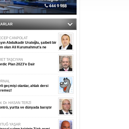
ZARLAR
ECEP CANPOLAT
yın Abdulkadir Uraloğlu, şaibeli bir
im olan Ali Kurumahmut’a ne
nışıyorsunuz?
RET TAŞCIYAN
rdic Plan 2023’e Dair
URNAL
rli geçmişi olanlar, ahlak dersi
eremez!
t. Dr. HASAN TERZİ
ntrö, yurtta ve dünyada barıştır
RTUĞ YAŞAR