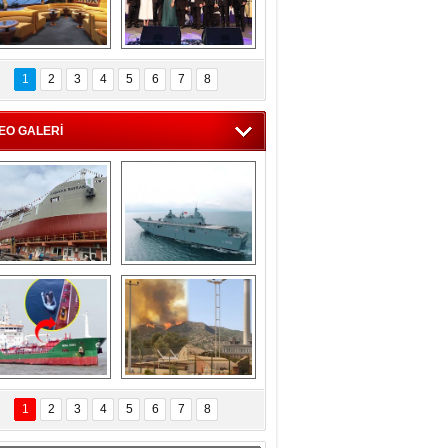
C'den 55 milyon 
5. Bosphorus Ship 
roluk turizm geliri 
Brokers Dinner, 
1
2
3
4
5
6
7
8
müjdesi
İstanbul’da yapıldı
EO GALERİ
eksan Tersanesi, 
TCG Anadolu, 
Başaran Bayrak 
tersane teknik 
tankerini suya 
seyrini tamamladı
indirdi
Göçmenlerin 
Milas’taki yangın 
imdadına Türk 
yeniden termik 
1
2
3
4
5
6
7
8
hipli MINA DENIZ 
santrallere doğru 
yetişti
ilerliyor