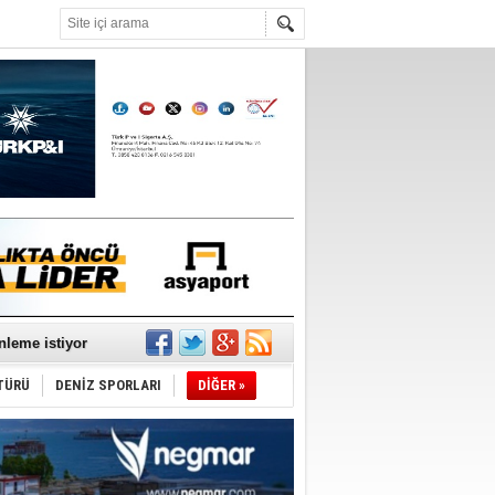
°C
nleme istiyor
TÜRÜ
DENİZ SPORLARI
DİĞER »
ediyor