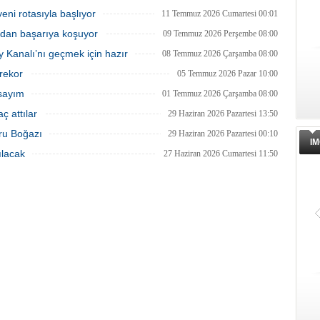
ni rotasıyla başlıyor
11 Temmuz 2026 Cumartesi 00:01
ıdan başarıya koşuyor
09 Temmuz 2026 Perşembe 08:00
y Kanalı’nı geçmek için hazır
08 Temmuz 2026 Çarşamba 08:00
 rekor
05 Temmuz 2026 Pazar 10:00
 sayım
01 Temmuz 2026 Çarşamba 08:00
ç attılar
29 Haziran 2026 Pazartesi 13:50
ru Boğazı
29 Haziran 2026 Pazartesi 00:10
IM
ılacak
27 Haziran 2026 Cumartesi 11:50