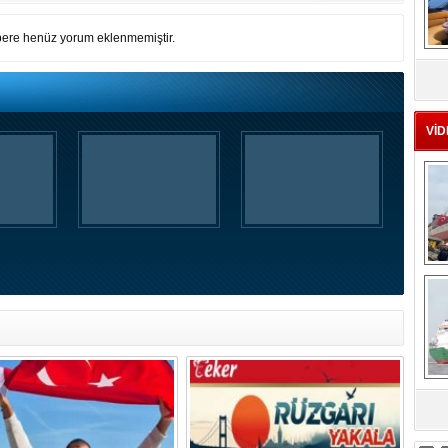
ere henüz yorum eklenmemiştir.
MS
eu
VİD
Ç
sa