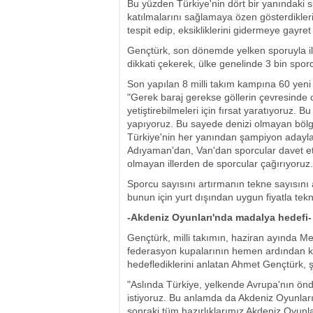
Bu yüzden Türkiye'nin dört bir yanındaki 
katılmalarını sağlamaya özen gösterdikleri
tespit edip, eksikliklerini gidermeye gayret 
Gençtürk, son dönemde yelken sporuyla il
dikkati çekerek, ülke genelinde 3 bin sporcun
Son yapılan 8 milli takım kampına 60 yeni
"Gerek baraj gerekse göllerin çevresinde o
yetiştirebilmeleri için fırsat yaratıyoruz.
yapıyoruz. Bu sayede denizi olmayan bölg
Türkiye'nin her yanından şampiyon adayları
Adıyaman'dan, Van'dan sporcular davet ett
olmayan illerden de sporcular çağırıyoruz.
Sporcu sayısını artırmanın tekne sayısını 
bunun için yurt dışından uygun fiyatla tekn
-Akdeniz Oyunları'nda madalya hedefi-
Gençtürk, milli takımın, haziran ayında Mer
federasyon kupalarının hemen ardından ka
hedeflediklerini anlatan Ahmet Gençtürk, ş
"Aslında Türkiye, yelkende Avrupa'nın önd
istiyoruz. Bu anlamda da Akdeniz Oyunları'
sonraki tüm hazırlıklarımız Akdeniz Oyunl