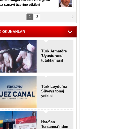
resel salgın krizinin Türk gemi
şa sanayi üzerine etkileri
1
2
pt. MESUT AZMİ GÖKSOY
lavuz kaptan kardeşlerime
hafen...
K OKUNANLAR
Türk Armatöre
'Uyuşturucu'
tutuklaması!
Türk Loydu’na
Süveyş tonaj
yetkisi
Hat-San
Tersanesi’nden