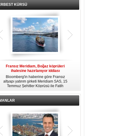
ERBEST KÜRSÜ
Fransız Meridiam, Boğaz köprüleri
Kendi yat limanına sahip en pahalı
ihalesine hazırlanıyor iddiası
özel adalar
Bloomberg'in haberine göre Fransız
Dünyanın en zengin insanlarından
altyapı yatırım şirketi Meridiam SAS, 15
bazıları için yaşam tarzının bir parçası
Temmuz Şehitler Köprüsü ile Fatih
sadece bir süper yat değil, aynı
R
Sultan Mehmet Köprüsü'nün
zamanda kendi yat limanı, helikopter
özelleştirilmesine yönelik ihaleyle
pisti ve seçkin villaları da içeren koca
ilgileniyor.
bir özel adadır.
İMANLAR