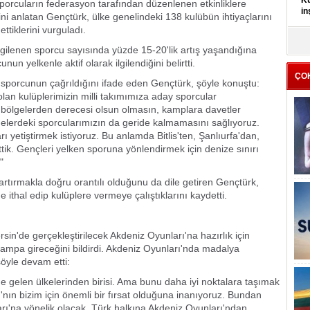
Kü
sporcuların federasyon tarafından düzenlenen etkinliklere
in
ni anlatan Gençtürk, ülke genelindeki 138 kulübün ihtiyaçlarını
ettiklerini vurguladı.
K
gilenen sporcu sayısında yüzde 15-20'lik artış yaşandığına
Kı
un yelkenle aktif olarak ilgilendiğini belirtti.
it
ÇO
 sporcunun çağrıldığını ifade eden Gençtürk, şöyle konuştu:
lan kulüplerimizin milli takımımıza aday sporcular
 Bu bölgelerden derecesi olsun olmasın, kamplara davetler
elerdeki sporcularımızın da geride kalmamasını sağlıyoruz.
 yetiştirmek istiyoruz. Bu anlamda Bitlis'ten, Şanlıurfa'dan,
ik. Gençleri yelken sporuna yönlendirmek için denize sınırı
"
artırmakla doğru orantılı olduğunu da dile getiren Gençtürk,
e ithal edip kulüplere vermeye çalıştıklarını kaydetti.
sin'de gerçekleştirilecek Akdeniz Oyunları'na hazırlık için
mpa gireceğini bildirdi. Akdeniz Oyunları'nda madalya
öyle devam etti:
e gelen ülkelerinden birisi. Ama bunu daha iyi noktalara taşımak
nın bizim için önemli bir fırsat olduğuna inanıyoruz. Bundan
arı'na yönelik olacak. Türk halkına Akdeniz Oyunları'ndan