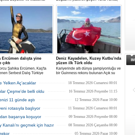
l Türkiye Şampiyonası'nda milli
bu müthiş başarılarına bir yenisini daha
ve serbest dalış dünya
ekledi. Tuna Tunca bu kez 16 saat
eni Şahika Ercümen, 2 altın
yüzerek Kuzey Kanalı’nı geçti.
a kazandı.
 Ercümen dalışta yine
Deniz Kayadelen, Kuzey Kutbu'nda
IM
 çıktı
yüzen ilk Türk oldu
porcu Şahika Ercümen, Kaş'ta
Kariyerinde altı dünya şampiyonluğu ve
enen Serbest Dalış Türkiye
bir Guinness rekoru bulunan Açık su
nası'nda sabit ağırlık
yüzücüsü Deniz Kayadelen, 4 derece
isinde 68 metre dalış yaparak
sıcaklıktaki Arktik sularda 1200 metre
ğe Yelken Aç’acaklar
18 Temmuz 2026 Cumartesi 00:01
on oldu.
yüzerek Kuzey Kutbu'nda yüzen ilk Türk
lar Çeşme'de belli oldu
oldu.
16 Temmuz 2026 Perşembe 11:15
enizi 11 günde aştı
12 Temmuz 2026 Pazar 10:00
ni rotasıyla başlıyor
11 Temmuz 2026 Cumartesi 00:01
ıdan başarıya koşuyor
09 Temmuz 2026 Perşembe 08:00
y Kanalı’nı geçmek için hazır
08 Temmuz 2026 Çarşamba 08:00
 rekor
05 Temmuz 2026 Pazar 10:00