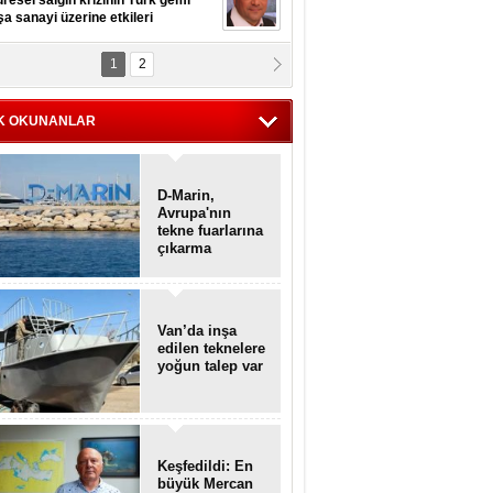
resel salgın krizinin Türk gemi
şa sanayi üzerine etkileri
1
2
pt. MESUT AZMİ GÖKSOY
lavuz kaptan kardeşlerime
hafen...
K OKUNANLAR
D-Marin,
Avrupa'nın
tekne fuarlarına
çıkarma
yapacak
Van’da inşa
edilen teknelere
yoğun talep var
Keşfedildi: En
büyük Mercan