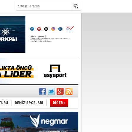
°C
ldürmüş
şüyor
TÜRÜ
DENİZ SPORLARI
DİĞER »
r