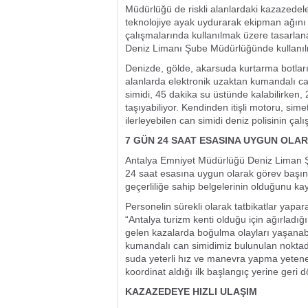
Müdürlüğü de riskli alanlardaki kazazedeler
teknolojiye ayak uydurarak ekipman ağını sü
çalışmalarında kullanılmak üzere tasarlana
Deniz Limanı Şube Müdürlüğünde kullanıl
Denizde, gölde, akarsuda kurtarma botların
alanlarda elektronik uzaktan kumandalı can
simidi, 45 dakika su üstünde kalabilirken, 
taşıyabiliyor. Kendinden itişli motoru, sim
ilerleyebilen can simidi deniz polisinin çal
7 GÜN 24 SAAT ESASINA UYGUN OLA
Antalya Emniyet Müdürlüğü Deniz Liman Ş
24 saat esasına uygun olarak görev başınd
geçerliliğe sahip belgelerinin olduğunu kay
Personelin sürekli olarak tatbikatlar yapara
“Antalya turizm kenti olduğu için ağırladı
gelen kazalarda boğulma olayları yaşanab
kumandalı can simidimiz bulunulan noktad
suda yeterli hız ve manevra yapma yeteneğ
koordinat aldığı ilk başlangıç yerine geri d
KAZAZEDEYE HIZLI ULAŞIM