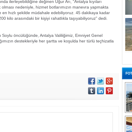
ında ilerleyebildiğine değinen Uğur Arı, “Antalya kıyıları
alık olması nedeniyle, hizmet botlarımızın manevra yapmakta
e en hızlı şekilde müdahale edebiliyoruz. 45 dakikaya kadar
00 kilo arasındaki bir kişiyi rahatlıkla taşıyabiliyoruz” dedi.
 Soylu öncülüğünde, Antalya Valiliğimiz, Emniyet Genel
zın destekleriyle her şartta ve koşulda her türlü teçhizatla
FOT
“G