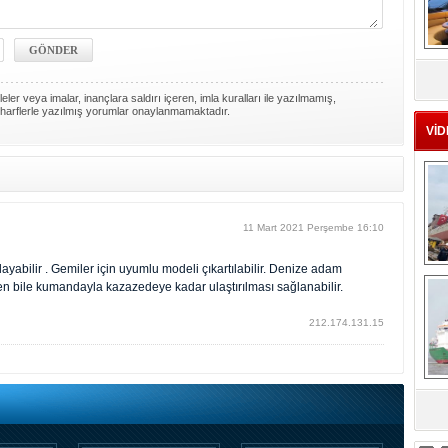
MS
eu
ler veya imalar, inançlara saldırı içeren, imla kuralları ile yazılmamış,
harflerle yazılmış yorumlar onaylanmamaktadır.
VİD
11 Mart 2021 Perşembe 16:10
yabilir . Gemiler için uyumlu modeli çıkartılabilir. Denize adam
Ç
bile kumandayla kazazedeye kadar ulaştırılması sağlanabilir.
212.174.131.15
sa