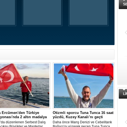
S
L
a Ercümen'den Türkiye
Otizmli sporcu Tuna Tunca 16 saat
onası'nda 2 altın madalya
yüzdü, Kuzey Kanalı’nı geçti
a'da düzenlenen Serbest Dalış
Daha önce Manş Denizi ve Cebelitarık
çıksu Büyükler ve Masterlar
Boğazı’nı yüzerek geçen Tuna Tunca,