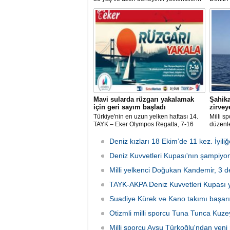
mücadele ettiği ILCA Masters 2026
Bireyse
Türkiye Şampiyonası, bu yıl Kocaeli’nin
sporcu 
Derince ilçesinde gerçekleştirilecek.
rekortm
madaly
Mavi sularda rüzgarı yakalamak
Şahika
için geri sayım başladı
zirveye
Türkiye'nin en uzun yelken haftası 14.
Milli s
TAYK – Eker Olympos Regatta, 7-16
düzenl
Ağustos 2026 tarihleri arasında mavi
Şampiyo
sulara yelken açıyor.
kategor
Deniz kızları 18 Ekim’de 11 kez. İyili
şampiy
Deniz Kuvvetleri Kupası'nın şampiyon
Milli yelkenci Doğukan Kandemir, 3 d
TAYK-AKPA Deniz Kuvvetleri Kupası ye
Suadiye Kürek ve Kano takımı başar
Otizmli milli sporcu Tuna Tunca Kuze
Milli sporcu Aysu Türkoğlu'ndan yeni