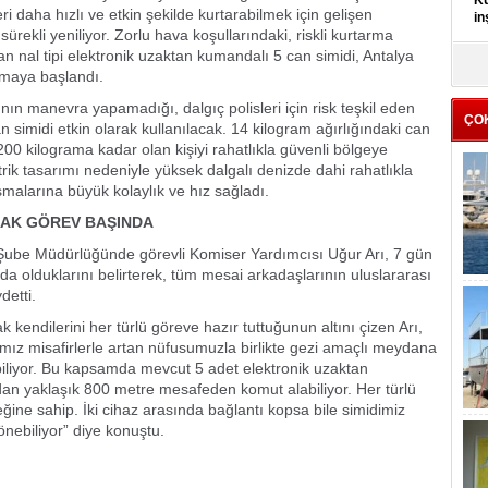
Kü
i daha hızlı ve etkin şekilde kurtarabilmek için gelişen
in
rekli yeniliyor. Zorlu hava koşullarındaki, riskli kurtarma
n nal tipi elektronik uzaktan kumandalı 5 can simidi, Antalya
K
maya başlandı.
Kı
it
ın manevra yapamadığı, dalgıç polisleri için risk teşkil eden
ÇO
 simidi etkin olarak kullanılacak. 14 kilogram ağırlığındaki can
200 kilograma kadar olan kişiyi rahatlıkla güvenli bölgeye
etrik tasarımı nedeniyle yüksek dalgalı denizde dahi rahatlıkla
ışmalarına büyük kolaylık ve hız sağladı.
RAK GÖREV BAŞINDA
ube Müdürlüğünde görevli Komiser Yardımcısı Uğur Arı, 7 gün
a olduklarını belirterek, tüm mesai arkadaşlarının uluslararası
detti.
k kendilerini her türlü göreve hazır tuttuğunun altını çizen Arı,
ğımız misafirlerle artan nüfusumuzla birlikte gezi amaçlı meydana
iliyor. Bu kapsamda mevcut 5 adet elektronik uzaktan
an yaklaşık 800 metre mesafeden komut alabiliyor. Her türlü
ine sahip. İki cihaz arasında bağlantı kopsa bile simidimiz
önebiliyor” diye konuştu.