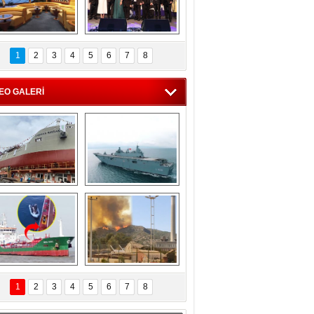
C'den 55 milyon 
5. Bosphorus Ship 
roluk turizm geliri 
Brokers Dinner, 
1
2
3
4
5
6
7
8
müjdesi
İstanbul’da yapıldı
EO GALERİ
eksan Tersanesi, 
TCG Anadolu, 
Başaran Bayrak 
tersane teknik 
tankerini suya 
seyrini tamamladı
indirdi
Göçmenlerin 
Milas’taki yangın 
imdadına Türk 
yeniden termik 
1
2
3
4
5
6
7
8
hipli MINA DENIZ 
santrallere doğru 
yetişti
ilerliyor