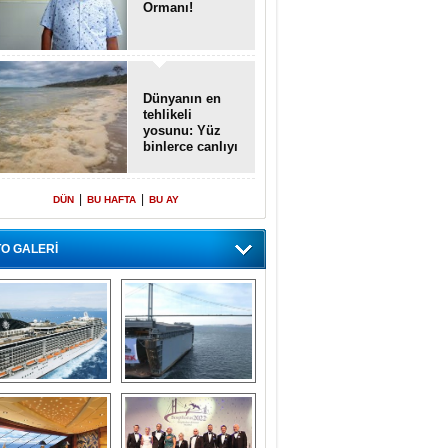
Ormanı!
Dünyanın en
tehlikeli
yosunu: Yüz
binlerce canlıyı
öldürmüş
|
|
DÜN
BU HAFTA
BU AY
O GALERİ
emi içinde gemi” 
Dünyada tek! 
konsepti ile MSC 
Denizaltı yüzer 
Splendida
havuzu intikal 
seyrine başladı