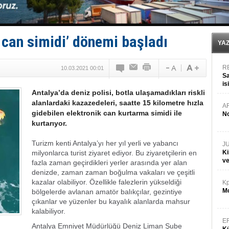
Tersane işçilerinin direnişi, kazanımla sonuçlandı
İngiliz aktivistler, gemide mahsur kaldı!
FESCO, Karadeniz'de yeni sevkiyat taleplerini durdur
DESE, BIMCO’ya katıldı
k can simidi’ dönemi başladı
GİMBİRDER gemi inşa yan sanayinin sorunlarını tartış
YA
R
10.03.2021 00:01
Sa
is
Antalya’da deniz polisi, botla ulaşamadıkları riskli
da
alanlardaki kazazedeleri, saatte 15 kilometre hızla
A
gidebilen elektronik can kurtarma simidi ile
No
kurtarıyor.
Turizm kenti Antalya’yı her yıl yerli ve yabancı
J
milyonlarca turist ziyaret ediyor. Bu ziyaretçilerin en
Ki
v
fazla zaman geçirdikleri yerler arasında yer alan
denizde, zaman zaman boğulma vakaları ve çeşitli
kazalar olabiliyor. Özellikle falezlerin yükseldiği
Kp
Mo
bölgelerde avlanan amatör balıkçılar, gezintiye
çıkanlar ve yüzenler bu kayalık alanlarda mahsur
kalabiliyor.
E
Antalya Emniyet Müdürlüğü Deniz Liman Şube