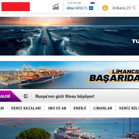
13779.39
Ankara
29 °C
Altın
6659.71
İzmir
31 °C
Dolar
47.6791
Antalya
33 °C
Euro
55.1258
Muğla
31 °C
Çanakkale
30 
Dünyanın en tehlikeli yosunu: Yüz binlerce canlıyı ö
Hürmüz’de bekleyen gemiler biyolojik bombaya dönü
Rusya'nın gizli filosu büyüyor!
Keşfedildi: En büyük Mercan Ormanı!
D-Marin, Avrupa'nın tekne fuarlarına çıkarma yapacak
RI
DENİZ KAZALARI
IMO VE AB
ENERJİ
LİMANLAR
DENİZ KÜL
Van’da inşa edilen teknelere yoğun talep var
ASEAN ilk P&I Sigorta Kulübünü kurmaya hazırlanıyo
TAYK - Eker Olympos Regatta'da ilk start!
İstanbul ve Çanakkale: 6 ayda 40.000 gemi
TEKNOFEST ‘Mavi Vatan’ ziyaretçi kayıtları başladı!