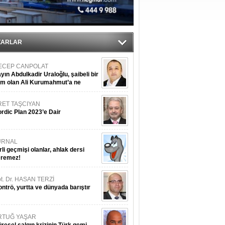
du
tı
ZARLAR
ECEP CANPOLAT
yın Abdulkadir Uraloğlu, şaibeli bir
im olan Ali Kurumahmut’a ne
nışıyorsunuz?
RET TAŞCIYAN
rdic Plan 2023’e Dair
URNAL
rli geçmişi olanlar, ahlak dersi
eremez!
t. Dr. HASAN TERZİ
ntrö, yurtta ve dünyada barıştır
RTUĞ YAŞAR