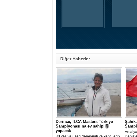
Diğer Haberler
Derince, ILCA Masters Türkiye
Şahik
Şampiyonası’na ev sahipliği
Şampiy
yapacak
Antaly
30 yaş ve üzeri deneyimli yelkencilerin
Deniz A