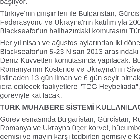
başlıyor.
Türkiye'nin girişimleri ile Bulgaristan, Gür
Federasyonu ve Ukrayna'nın katılımıyla 200
Blackseafor'un halihazırdaki komutasını Tür
Her yıl nisan ve ağustos aylarından iki döne
Blackseafor'un 5-23 Nisan 2013 arasındaki f
Deniz Kuvvetleri komutasında yapılacak. Bul
Romanya'nın Köstence ve Ukrayna'nın Sivas
istinaden 13 gün liman ve 6 gün seyir olma
icra edilecek faaliyetlere "TCG Heybeliada"
göreviyle katılacak.
TÜRK MUHABERE SİSTEMİ KULLANILA
Görev esnasında Bulgaristan, Gürcistan, 
Romanya ve Ukrayna üçer korvet, hücumbo
gemisi ve mayın karşı tedbirleri gemisiyle 