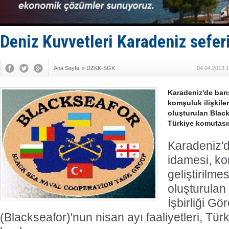
Karadeniz’
Tatil hesab
Rusya, göl
Enejota ti
Deniz Kuvvetleri Karadeniz sefer
Denizcilik
Ana Sayfa
»
DZKK-SGK
04.04.2013 1
Karadeniz'de barış
komşuluk ilişkiler
oluşturulan Blacks
Türkiye komutası
Karadeniz'de
idamesi, kom
geliştirilm
oluşturulan
İşbirliği G
(Blackseafor)'nun nisan ayı faaliyetleri, Tü