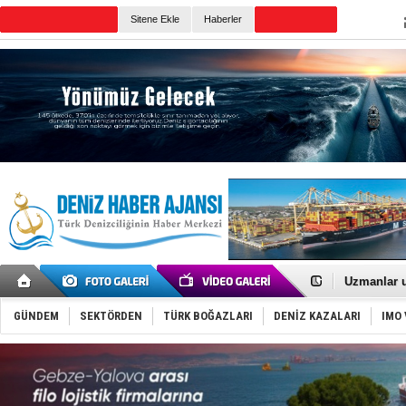
Sitene Ekle
Haberler
Günün Haberleri
Füze ve İHA
İran belirsi
Uzmanlar u
Gemi tasar
Makine arı
GÜNDEM
SEKTÖRDEN
TÜRK BOĞAZLARI
DENİZ KAZALARI
IMO 
Dron saldı
'REGAL 1' i
Gemide 5 t
Yakıt barcı
Rus İHA’la