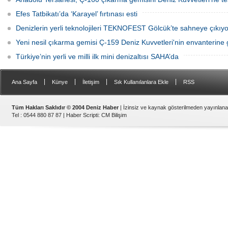
Efes Tatbikatı’da ‘Karayel’ fırtınası esti
Denizlerin yerli teknolojileri TEKNOFEST Gölcük’te sahneye çıkıyo
Yeni nesil çıkarma gemisi Ç-159 Deniz Kuvvetleri'nin envanterine g
Türkiye’nin yerli ve milli ilk mini denizaltısı SAHA’da
|
|
|
|
Ana Sayfa
Künye
İletişim
Sık Kullanılanlara Ekle
RSS
Tüm Hakları Saklıdır © 2004 Deniz Haber
| İzinsiz ve kaynak gösterilmeden yayınlan
Tel : 0544 880 87 87 |
Haber Scripti
:
CM Bilişim