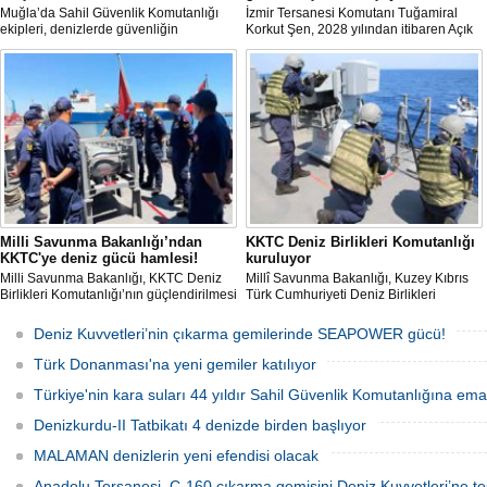
Muğla’da Sahil Güvenlik Komutanlığı
İzmir Tersanesi Komutanı Tuğamiral
ekipleri, denizlerde güvenliğin
Korkut Şen, 2028 yılından itibaren Açık
sağlanmasının yanı sıra yangın
Deniz Karakol Gemisi (ADKG) inşasına
sezonunda ormanların korunmasına
başlanmasının hedeflendiğini açıkladı.
yönelik çalışmalara da destek veriyor.
Milli Savunma Bakanlığı’ndan
KKTC Deniz Birlikleri Komutanlığı
KKTC'ye deniz gücü hamlesi!
kuruluyor
Milli Savunma Bakanlığı, KKTC Deniz
Millî Savunma Bakanlığı, Kuzey Kıbrıs
Birlikleri Komutanlığı’nın güçlendirilmesi
Türk Cumhuriyeti Deniz Birlikleri
amacıyla personelin Türk Deniz
Komutanlığının kurulması ve
Kuvvetleri'ne ait savaş gemilerinde
kapasitesinin artırılması kapsamında
Deniz Kuvvetleri’nin çıkarma gemilerinde SEAPOWER gücü!
eğitim aldığını açıkladı.
Güvenlik Kuvvetleri Komutanlığı
personeline liman ve seyir/gemicilik
Türk Donanması'na yeni gemiler katılıyor
eğitimleri verildiğini açıkladı
Türkiye'nin kara suları 44 yıldır Sahil Güvenlik Komutanlığına em
Denizkurdu-II Tatbikatı 4 denizde birden başlıyor
MALAMAN denizlerin yeni efendisi olacak
Anadolu Tersanesi, Ç-160 çıkarma gemisini Deniz Kuvvetleri’ne tes