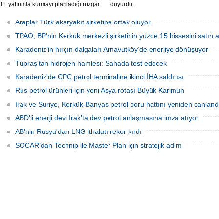
TL yatırımla kurmayı planladığı rüzgar
duyurdu.
ve güneş enerji santrali için hazırlanan
nazım ve uygulama imar planı
Araplar Türk akaryakıt şirketine ortak oluyor
değişiklikleri Çevre, Şehircilik ve İklim
Değişikliği Bakanlığı tarafından
TPAO, BP'nin Kerkük merkezli şirketinin yüzde 15 hissesini satın a
onaylandı.
Karadeniz’in hırçın dalgaları Arnavutköy’de enerjiye dönüşüyor
Tüpraş'tan hidrojen hamlesi: Sahada test edecek
Karadeniz'de CPC petrol terminaline ikinci İHA saldırısı
Rus petrol ürünleri için yeni Asya rotası Büyük Karimun
Irak ve Suriye, Kerkük-Banyas petrol boru hattını yeniden canland
ABD'li enerji devi Irak'ta dev petrol anlaşmasına imza atıyor
AB'nin Rusya'dan LNG ithalatı rekor kırdı
SOCAR’dan Technip ile Master Plan için stratejik adım