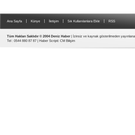
|
|
|
|
Ana Sayfa
Künye
İletişim
Sık Kullanılanlara Ekle
RSS
Tüm Hakları Saklıdır © 2004 Deniz Haber
| İzinsiz ve kaynak gösterilmeden yayınlan
Tel : 0544 880 87 87 |
Haber Scripti
:
CM Bilişim