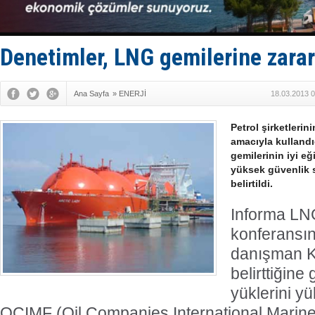
Keşfedildi
D-Marin, A
Van’da inş
ASEAN ilk 
Denetimler, LNG gemilerine zarar 
TAYK - Eke
Ana Sayfa
»
ENERJİ
18.03.2013 0
Petrol şirketleri
amacıyla kullandığ
gemilerinin iyi eğ
yüksek güvenlik 
belirtildi.
Informa LN
konferansı
danışman Ke
belirttiğine 
yüklerini yü
OCIMF (Oil Companies International Marin