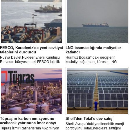
FESCO, Karadeniz'de yeni sevkiyat
LNG taşımacılığında maliyetler
taleplerini durdurdu
katlandı
Rusya Devlet Nükleer Enerji Kuruluşu
Hürmüz Boğazı'ndaki geçişlerin
Rosatom bünyesindeki FESCO lojistik
kesintiye uğraması, küresel LNG
şirketi, Karadeniz üzerinden yapılacak
arzında aksamalara yol açarken sefer
sevkiyatlara ilişkin yeni taleplerin
sürelerini uzattı ve gemi kiralama ile
kabulünü geçici olarak durdurdu.
deniz yakıtı maliyetlerini 2022 enerji
krizinden bu yana en yüksek seviyelere
çıkardı.
Tüpraş’ın karbon emisyonunu
Shell'den Total'e dev satış
azaltacak yatırımına imar onayı
Shell, Avrupa'daki yenilenebilir enerji
Tüpraş İzmir Rafinerisi'nin 462 milyon
portföyünü TotalEnergies'e sattığını