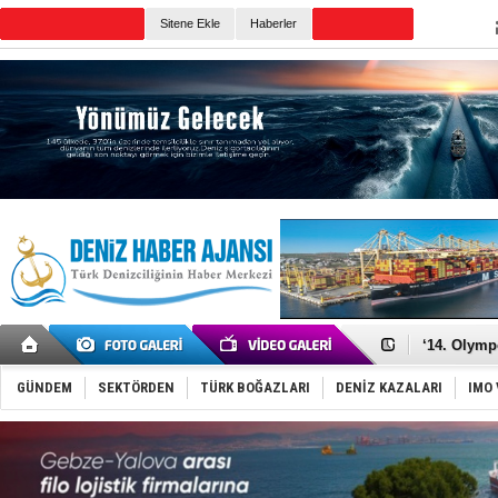
TURKISH MARITIME
Sitene Ekle
Haberler
CANLI YAYIN
Günün Haberleri
Denizcilik
Türkiye’den
‘14. Olymp
Taksi Botla
TÜRKLİM Ba
GÜNDEM
SEKTÖRDEN
TÜRK BOĞAZLARI
DENİZ KAZALARI
IMO 
SOCAR da M
Türkiye'nin
Dünyanın e
Hürmüz’de
Rusya'nın g