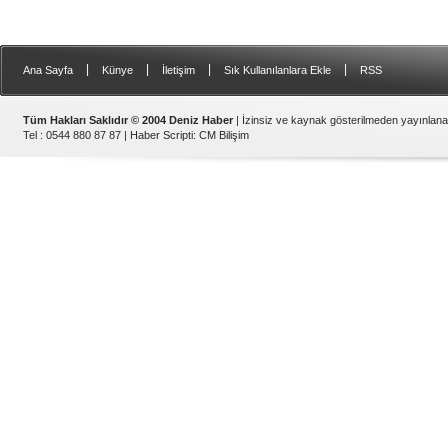
|
|
|
|
Ana Sayfa
Künye
İletişim
Sık Kullanılanlara Ekle
RSS
Tüm Hakları Saklıdır © 2004 Deniz Haber
| İzinsiz ve kaynak gösterilmeden yayınlan
Tel : 0544 880 87 87 |
Haber Scripti
:
CM Bilişim