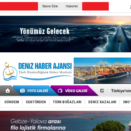
Sitene Ekle
Haberler
Günün Haberleri
TÜRKLİM Ba
SOCAR da M
Türkiye'nin
Dünyanın e
Hürmüz’de
GÜNDEM
SEKTÖRDEN
TÜRK BOĞAZLARI
DENİZ KAZALARI
IMO 
Rusya'nın g
Keşfedildi
D-Marin, A
Van’da inş
ASEAN ilk 