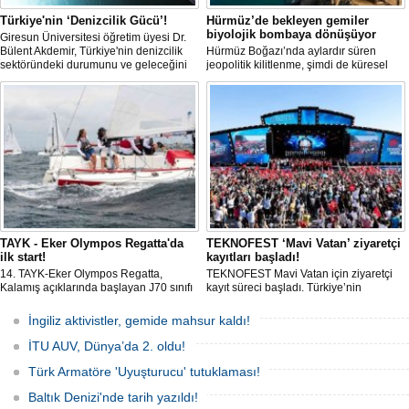
Türkiye'nin ‘Denizcilik Gücü’!
Hürmüz’de bekleyen gemiler
biyolojik bombaya dönüşüyor
Giresun Üniversitesi öğretim üyesi Dr.
Bülent Akdemir, Türkiye'nin denizcilik
Hürmüz Boğazı’nda aylardır süren
sektöründeki durumunu ve geleceğini
jeopolitik kilitlenme, şimdi de küresel
değerlendirdi.
ölçekte bir çevre felaketinin kapısını
aralamış olabilir. Sıcak sularda
hareketsiz bekleyen binden fazla gemi,
istilacı deniz canlıları için devasa bir
üreme merkezine dönüşmüş durumda.
TAYK - Eker Olympos Regatta'da
TEKNOFEST ‘Mavi Vatan’ ziyaretçi
ilk start!
kayıtları başladı!
14. TAYK-Eker Olympos Regatta,
TEKNOFEST Mavi Vatan için ziyaretçi
Kalamış açıklarında başlayan J70 sınıfı
kayıt süreci başladı. Türkiye’nin
yarışlarıyla ilk startını verdi. İstanbul'u 10
denizcilik ve savunma teknolojilerine
gün boyunca yelken coşkusuyla
odaklanan etkinliği, 20-23 Ağustos
İngiliz aktivistler, gemide mahsur kaldı!
buluşturacak organizasyonun ilk
tarihleri arasında Gölcük Tersanesi
gününde 9 tekne rüzgârla buluştu.
Komutanlığı’nda gerçekleştirilecek.
İTU AUV, Dünya’da 2. oldu!
Türk Armatöre 'Uyuşturucu' tutuklaması!
Baltık Denizi'nde tarih yazıldı!