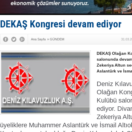
TAYK - Eke
İstanbul v
TEKNOFEST 
Tersane işç
DEKAŞ Kongresi devam ediyor
İngiliz akt
Ana Sayfa
»
GÜNDEM
31.03.2
DEKAŞ Olağan Ko
salonunda devam 
Zekeriya Altun se
Aslantürk ve İsmai
Deniz Kılav
Olağan Kon
Kulübü sal
ediyor. Diva
Zekeriya Altu
üyeliklere Muhammer Aslantürk ve İsmail Altıokk