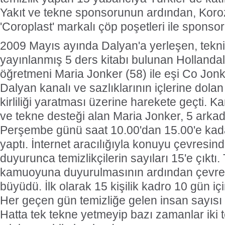
Yakıt ve tekne sponsorunun ardından, Koroz
'Coroplast' markalı çöp poşetleri ile sponsor
2009 Mayıs ayında Dalyan'a yerleşen, teknik
yayınlanmış 5 ders kitabı bulunan Hollandalı
öğretmeni Maria Jonker (58) ile eşi Co Jonk
Dalyan kanalı ve sazlıklarının içlerine dolan 
kirliliği yaratması üzerine harekete geçti. K
ve tekne desteği alan Maria Jonker, 5 arkada
Perşembe günü saat 10.00'dan 15.00'e kadar
yaptı. İnternet aracılığıyla konuyu çevresin
duyurunca temizlikçilerin sayıları 15'e çıktı.
kamuoyuna duyurulmasının ardından çevreci
büyüdü. İlk olarak 15 kişilik kadro 10 gün iç
Her geçen gün temizliğe gelen insan sayısı
Hatta tek tekne yetmeyip bazı zamanlar iki t