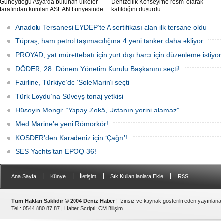
Güneydoğu Asya’da bulunan ülkeler
Denizcilik Konseyi'ne resmi olarak
tarafından kurulan ASEAN bünyesinde
katıldığını duyurdu.
hizmet veren Gemi Sahipleri Dernekleri
Federasyonu (FASA), ASEAN’ın ilk
Anadolu Tersanesi EYDEP’te A sertifikası alan ilk tersane oldu
Koruma ve Tazminat Sigortası (P&I)
Kulübünü kurmak için çalışma
Tüpraş, ham petrol taşımacılığına 4 yeni tanker daha ekliyor
yürütüyor.
PROYAD, yat mürettebatı için yurt dışı harcı için düzenleme istiyor
DÖDER, 28. Dönem Yönetim Kurulu Başkanını seçti!
Fairline, Türkiye’de ‘SoleMarin’i seçti
Türk Loydu’na Süveyş tonaj yetkisi
Hüseyin Mengi: “Yapay Zekâ, Ustanın yerini alamaz”
Med Marine’e yeni Römorkör!
KOSDER’den Karadeniz için ‘Çağrı’!
SES Yachts’tan EPOQ 36!
|
|
|
|
Ana Sayfa
Künye
İletişim
Sık Kullanılanlara Ekle
RSS
Tüm Hakları Saklıdır © 2004 Deniz Haber
| İzinsiz ve kaynak gösterilmeden yayınlan
Tel : 0544 880 87 87 |
Haber Scripti
:
CM Bilişim