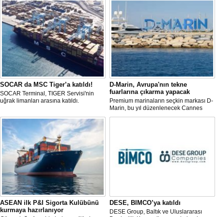
SOCAR da MSC Tiger’a katıldı!
D-Marin, Avrupa'nın tekne
fuarlarına çıkarma yapacak
SOCAR Terminal, TIGER Servisi'nin
uğrak limanları arasına katıldı.
Premium marinaların seçkin markası D-
Marin, bu yıl düzenlenecek Cannes
Yachting Festival ve Cenova
Uluslararası Tekne Fuarı'nda
ziyaretçileriyle yeniden buluşmaya
hazırlanıyor.
ASEAN ilk P&I Sigorta Kulübünü
DESE, BIMCO’ya katıldı
kurmaya hazırlanıyor
DESE Group, Baltık ve Uluslararası