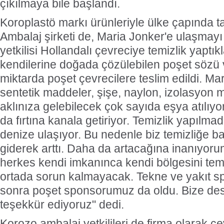
çıkılmaya bile başlandı.
Koroplastö markı ürünleriyle ülke çapında 
Ambalaj şirketi de, Maria Jonker'e ulaşmayı 
yetkilisi Hollandalı çevreciye temizlik yaptı
kendilerine doğada çözülebilen poşet sözü ve
miktarda poşet çevrecilere teslim edildi. M
sentetik maddeler, şişe, naylon, izolasyon 
aklınıza gelebilecek çok sayıda eşya atılıyo
da fırtına kanala getiriyor. Temizlik yapılmadı
denize ulaşıyor. Bu nedenle biz temizliğe b
giderek arttı. Daha da artacağına inanıyor
herkes kendi imkanınca kendi bölgesini tem
ortada sorun kalmayacak. Tekne ve yakıt
sonra poşet sponsorumuz da oldu. Bize des
teşekkür ediyoruz" dedi.
Korozo ambalaj yetkilileri de firma olarak çe