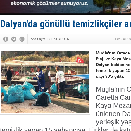
İstanbul v
TEKNOFEST 
Tersane işç
İngiliz akt
Dalyan'da gönüllü temizlikçiler a
FESCO, Kar
Ana Sayfa
»
SEKTÖRDEN
01.04.2013 0
Muğla'nın Ortaca İ
Plajı ve Kaya Mez
Dalyan beldesinde
temizlik yapan 15
sayı 30'a çıktı.
Muğla'nın Or
Caretta Care
Kaya Mezar
ünlenen Da
yerleşik ya
temizlik yapan 15 yabancıya Türkler de katıld