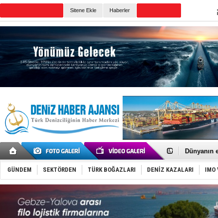
Sitene Ekle
Haberler
Günün Haberleri
SOCAR da M
Türkiye'nin
Dünyanın e
Hürmüz’de
Rusya'nın g
GÜNDEM
SEKTÖRDEN
TÜRK BOĞAZLARI
DENİZ KAZALARI
IMO 
Keşfedildi
D-Marin, A
Van’da inş
ASEAN ilk 
TAYK - Eke