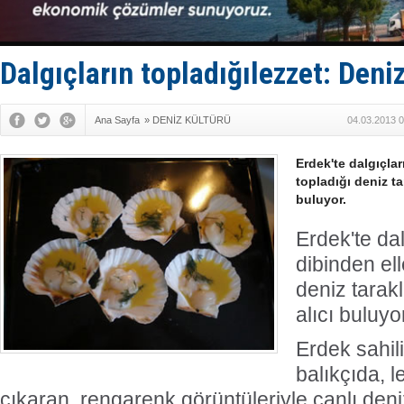
SOCAR da M
Türkiye'nin
Dünyanın e
Hürmüz’de
Dalgıçların topladığılezzet: Deniz
Rusya'nın g
Ana Sayfa
»
DENİZ KÜLTÜRÜ
04.03.2013 0
Erdek'te dalgıçlar
topladığı deniz tar
buluyor.
Erdek'te dal
dibinden ell
deniz tarakl
alıcı buluyo
Erdek sahil
balıkçıda, l
çıkaran, rengarenk görüntüleriyle canlı deni