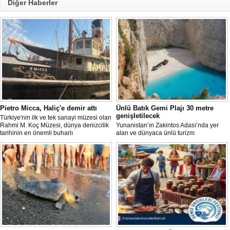
Diğer Haberler
Pietro Micca, Haliç'e demir attı
Ünlü Batık Gemi Plajı 30 metre
genişletilecek
Türkiye'nin ilk ve tek sanayi müzesi olan
Rahmi M. Koç Müzesi, dünya denizcilik
Yunanistan’ın Zakintos Adası’nda yer
tarihinin en önemli buharlı
alan ve dünyaca ünlü turizm
römorkörlerinden biri olarak kabul
noktalarından biri olan Navagio Plajı'nın
edilen Pietro Micca'yı koleksiyonuna
yaklaşık 30 metre genişletilmesi
kazandırdı.
planlanıyor.