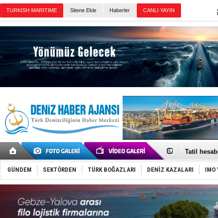
TURKISH MARITIME
Sitene Ekle
Haberler
CANLI YAYIN
Günün Haberleri
Rus İHA’la
Karadeniz’
Tatil hesab
Rusya, göl
Enejota ti
GÜNDEM
SEKTÖRDEN
TÜRK BOĞAZLARI
DENİZ KAZALARI
IMO 
Denizcilik
Türkiye’den
‘14. Olymp
Taksi Botla
TÜRKLİM Ba