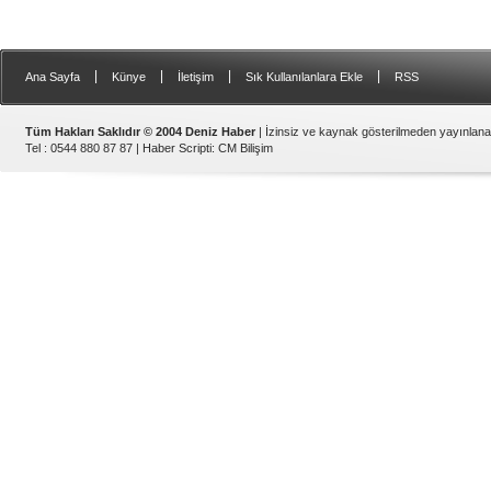
|
|
|
|
Ana Sayfa
Künye
İletişim
Sık Kullanılanlara Ekle
RSS
Tüm Hakları Saklıdır © 2004 Deniz Haber
| İzinsiz ve kaynak gösterilmeden yayınlan
Tel : 0544 880 87 87 |
Haber Scripti
:
CM Bilişim