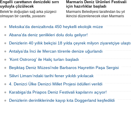
Engelli carettanın denizdeki sırrı
Marmaris Deniz Ürünleri Festivali
uyduyla çözülecek
için hazırlıklar başladı
Belek’te doğuştan sağ arka yüzgeci
Marmaris Belediyesi tarafından bu yıl
olmayan bir caretta, yuvasını
ikincisi düzenlenecek olan Marmaris
kazamayınca yumurtalarını kumun
Deniz Ürünleri Festivali, 2-4 Ekim
üzerine bıraktı. "DOA" adı verilen deniz
tarihleri arasında Selimiye
Meksika’da denizaltında 450 heykelli ekolojik müze
kaplumbağasına ilk kez uydu izleme
Mahallesi'nde gerçekleştirilecek.
cihazı takıldı ve denize uğurlandı.
Festivalde deniz ürünleri, yöresel
Abana’da deniz şenlikleri dolu dolu geliyor!
lezzetler ve kentin kıyı kültürü ön plana
çıkarılacak.
Denizlerin 40 yıllık bekçisi 18 yılda çeyrek milyon ziyaretçiye ulaştı
Antalya’da İnci ile Mercan törenle denize uğurlandı
'Kont Ostrorog' ile Haliç turları başladı
Beşiktaş Deniz Müzesi’nde Barbaros Hayrettin Paşa Sergisi
Silivri Limanı’ndaki tarihi fener yıkıldı yıkılacak
4. Denizci Ülke Denizci Millet Projesi ödülleri verildi
Karabiga’da Priapos Deniz Festivali kapılarını açıyor!
Denizlerin derinliklerinde kayıp kıta Doggerland keşfedildi