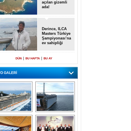
açılan gizemli
ada!
Derince, ILCA
Masters Türkiye
Şampiyonası’na
ev sahipliği
yapacak
|
|
DÜN
BU HAFTA
BU AY
O GALERİ
emi içinde gemi” 
Dünyada tek! 
konsepti ile MSC 
Denizaltı yüzer 
Splendida
havuzu intikal 
seyrine başladı