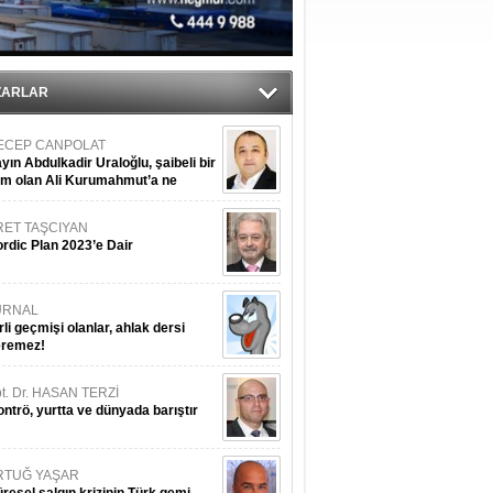
sane oldu
ipliği yapacak
ekliyor
ZARLAR
ECEP CANPOLAT
yın Abdulkadir Uraloğlu, şaibeli bir
im olan Ali Kurumahmut’a ne
nışıyorsunuz?
RET TAŞCIYAN
rdic Plan 2023’e Dair
URNAL
rli geçmişi olanlar, ahlak dersi
eremez!
t. Dr. HASAN TERZİ
ntrö, yurtta ve dünyada barıştır
RTUĞ YAŞAR