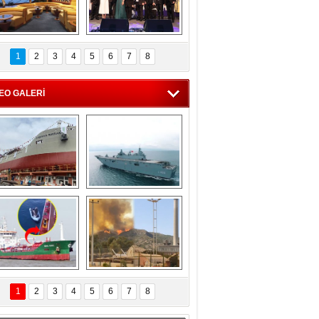
C'den 55 milyon 
5. Bosphorus Ship 
roluk turizm geliri 
Brokers Dinner, 
1
2
3
4
5
6
7
8
müjdesi
İstanbul’da yapıldı
EO GALERİ
eksan Tersanesi, 
TCG Anadolu, 
Başaran Bayrak 
tersane teknik 
tankerini suya 
seyrini tamamladı
indirdi
Göçmenlerin 
Milas’taki yangın 
imdadına Türk 
yeniden termik 
1
2
3
4
5
6
7
8
hipli MINA DENIZ 
santrallere doğru 
yetişti
ilerliyor