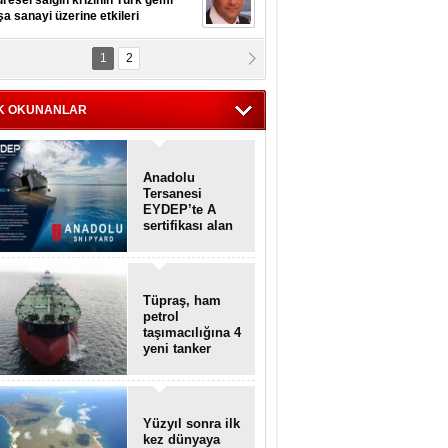
resel salgın krizinin Türk gemi
şa sanayi üzerine etkileri
1
2
pt. MESUT AZMİ GÖKSOY
lavuz kaptan kardeşlerime
hafen...
K OKUNANLAR
Anadolu
Tersanesi
EYDEP’te A
sertifikası alan
ilk tersane oldu
Tüpraş, ham
petrol
taşımacılığına 4
yeni tanker
daha ekliyor
Yüzyıl sonra ilk
kez dünyaya