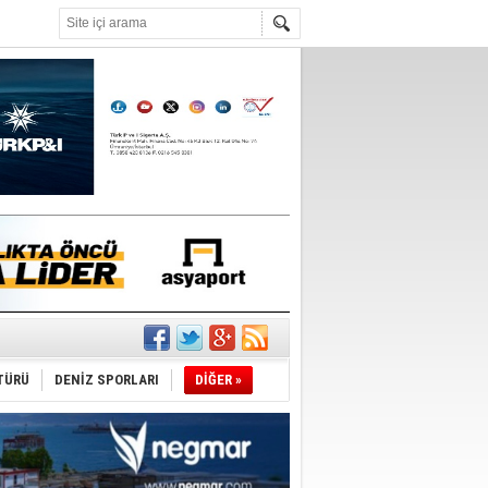
°C
TÜRÜ
DENİZ SPORLARI
DİĞER »
du
tı