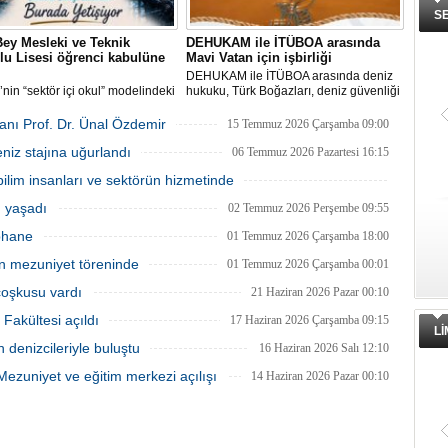
S
ey Mesleki ve Teknik
DEHUKAM ile İTÜBOA arasında
u Lisesi öğrenci kabulüne
Mavi Vatan için işbirliği
DEHUKAM ile İTÜBOA arasında deniz
’nin “sektör içi okul” modelindeki
hukuku, Türk Boğazları, deniz güvenliği
ygulamalarından Millî Savunma
ve mavi ekonomi alanlarında ortak
ığı Çaka Bey Mesleki ve Teknik
araştırmalar yapmak üzere iş birliği
kanı Prof. Dr. Ünal Özdemir
15 Temmuz 2026 Çarşamba 09:00
 Lisesi, ilk öğrencilerini kabul
protokolü imzalandı.
eniz stajına uğurlandı
hazırlanıyor.
06 Temmuz 2026 Pazartesi 16:15
lim insanları ve sektörün hizmetinde
02 Temmuz 2026 Perşembe 16:30
u yaşadı
02 Temmuz 2026 Perşembe 09:55
üphane
01 Temmuz 2026 Çarşamba 18:00
in mezuniyet töreninde
01 Temmuz 2026 Çarşamba 00:01
coşkusu vardı
21 Haziran 2026 Pazar 00:10
 Fakültesi açıldı
17 Haziran 2026 Çarşamba 09:15
L
denizcileriyle buluştu
16 Haziran 2026 Salı 12:10
 Mezuniyet ve eğitim merkezi açılışı
14 Haziran 2026 Pazar 00:10