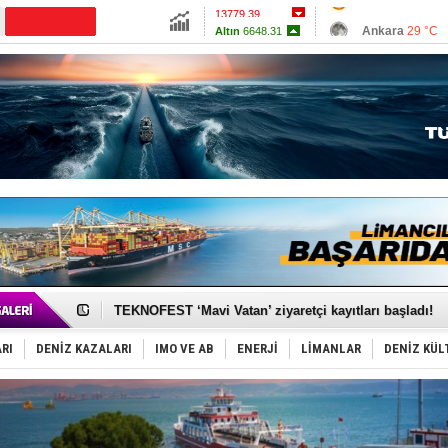
13779.39
Ankara
29 °C
Altın
6648.31
İzmir
30 °C
Dolar
47.7058
Antalya
29 °C
Euro
55.1786
Muğla
32 °C
Çanakkale
30 
TAYK - Eker Olympos Regatta'da ilk start!
İstanbul ve Çanakkale: 6 ayda 40.000 gemi
TEKNOFEST ‘Mavi Vatan’ ziyaretçi kayıtları başladı!
Tersane işçilerinin direnişi, kazanımla sonuçlandı
İngiliz aktivistler, gemide mahsur kaldı!
RI
DENİZ KAZALARI
IMO VE AB
ENERJİ
LİMANLAR
DENİZ KÜL
FESCO, Karadeniz'de yeni sevkiyat taleplerini durdur
DESE, BIMCO’ya katıldı
GİMBİRDER gemi inşa yan sanayinin sorunlarını tartış
35 milyon TL'lik tekne projesinde karar çıktı
İnsansız cankurtaran ihalesini BlueForge kazandı