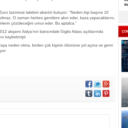
Kü
in
Euro tazminat talebini abartılı buluyor: “Neden kişi başına 10
K
 olmaz. O zaman herkes gemilere akın eder, kaza yapacaklarını,
Kı
emlerin çözüleceğini umut eder. Bu aptalca.”
it
12 akşamı İtalya’nın batısındaki Giglio Adası açıklarında
ÇO
nı kaybetmişti.
zaya neden olma, birden çok kişinin ölümüne yol açma ve gemi
yor.