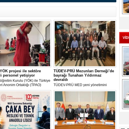
MS
eu
VİD
ÖK projesi ile sektöre
TÜDEV-PRÜ Mezunları Derneği’de
kli personel yetişiyor
bayrağı Tunahan Yıldırmaz
Ç
devraldı
ğretim Kurulu (YÖK) ile Türkiye
eri Anonim Ortaklığı (TPAO)
TÜDEV-PRÜ MED yeni yönetimini
a imzalanan protokolle hayata
belirlemek amacıyla gerçekleştirilen
en "Açık Deniz Teknolojisi"
Olağanüstü Genel Kurul’un ardından
ları sektöre nitelikli personel
dernekte görev değişimi yaşandı. Genel
yor.
kurulda alınan karar doğrultusunda
dernek başkanlığı görevini yürüten
Gürbüz Can, görevini Tunahan
Yıldırmaz’a devretti.
sa