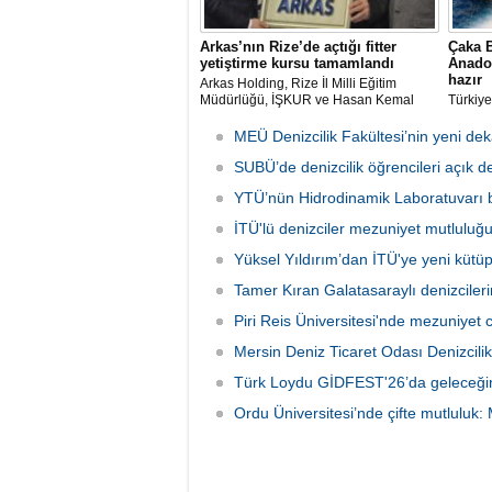
Arkas’nın Rize’de açtığı fitter
Çaka B
yetiştirme kursu tamamlandı
Anadol
hazır
Arkas Holding, Rize İl Milli Eğitim
Müdürlüğü, İŞKUR ve Hasan Kemal
Türkiye
Yardımcı MTAL iş birliği ile açılan Gemi
öncü u
Tamir Ustası (Fitter) Yetiştirme Kursu’
Bakanl
MEÜ Denizcilik Fakültesi’nin yeni de
tamamlandı. Kursu başarıyla
Anadolu
tamamlayıp sınavı geçecek adaylar
SUBÜ’de denizcilik öğrencileri açık d
etmeye 
Arkas Deniz Ticaret Filosu’nda görev
YTÜ’nün Hidrodinamik Laboratuvarı bi
alacak.
İTÜ'lü denizciler mezuniyet mutluluğ
Yüksel Yıldırım’dan İTÜ'ye yeni küt
Tamer Kıran Galatasaraylı denizciler
Piri Reis Üniversitesi'nde mezuniyet 
Mersin Deniz Ticaret Odası Denizcilik
Türk Loydu GİDFEST'26’da geleceğin 
Ordu Üniversitesi’nde çifte mutluluk: