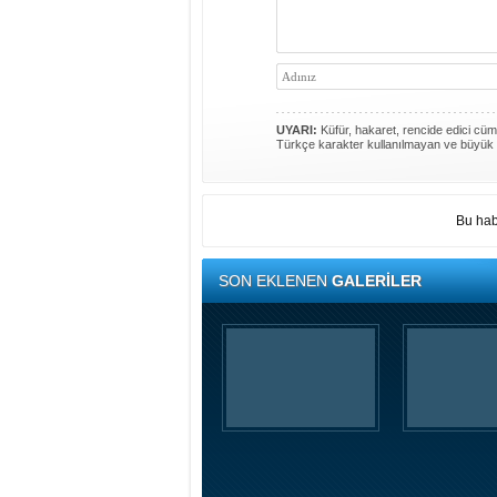
UYARI:
Küfür, hakaret, rencide edici cümle
Türkçe karakter kullanılmayan ve büyük 
Bu hab
SON EKLENEN
GALERİLER