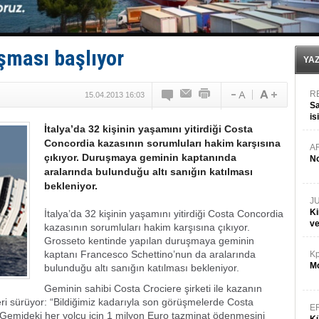
Yüzyıl sonra ilk kez dünyaya açılan gizemli ada!
Anadolu Tersanesi EYDEP’te A sertifikası alan ilk ter
Derince, ILCA Masters Türkiye Şampiyonası’na ev sah
Tüpraş, ham petrol taşımacılığına 4 yeni tanker daha 
şması başlıyor
İTU AUV, Dünya’da 2. oldu!
YA
R
15.04.2013 16:03
Sa
is
İtalya’da 32 kişinin yaşamını yitirdiği Costa
da
Concordia kazasının sorumluları hakim karşısına
A
çıkıyor. Duruşmaya geminin kaptanında
No
aralarında bulunduğu altı sanığın katılması
bekleniyor.
J
Ki
İtalya’da 32 kişinin yaşamını yitirdiği Costa Concordia
v
kazasının sorumluları hakim karşısına çıkıyor.
Grosseto kentinde yapılan duruşmaya geminin
kaptanı Francesco Schettino’nun da aralarında
Kp
Mo
bulunduğu altı sanığın katılması bekleniyor.
Geminin sahibi Costa Crociere şirketi ile kazanın
i sürüyor: “Bildiğimiz kadarıyla son görüşmelerde Costa
E
i. Gemideki her yolcu için 1 milyon Euro tazminat ödenmesini