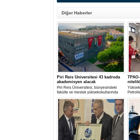
Diğer Haberler
Piri Reis Üniversitesi 43 kadroda
TPAO-Y
akademisyen alacak
niteli
Piri Reis Üniversitesi, bünyesindeki
Yüksekö
fakülte ve meslek yüksekokullarında
Petroll
görevlendirilmek üzere toplam 43
arasınd
akademisyen alımı yapacağını duyurdu.
geçiril
Başvurular 10 Ağustos 2026 tarihine
program
kadar devam edecek.
yetiştiri