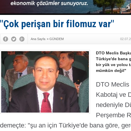
Taksi Botla
TÜRKLİM Ba
SOCAR da M
Türkiye'nin
"Çok perişan bir filomuz var"
Dünyanın e
Ana Sayfa
»
GÜNDEM
02.07.2
DTO Meclis Başkan
Türkiye'de bana 
bir yük ve yolcu 
mümkün değil"
DTO Meclis 
Kabotaj ve D
nedeniyle D
Perşembe Ro
demeçte: "şu an için Türkiye'de bana göre, g