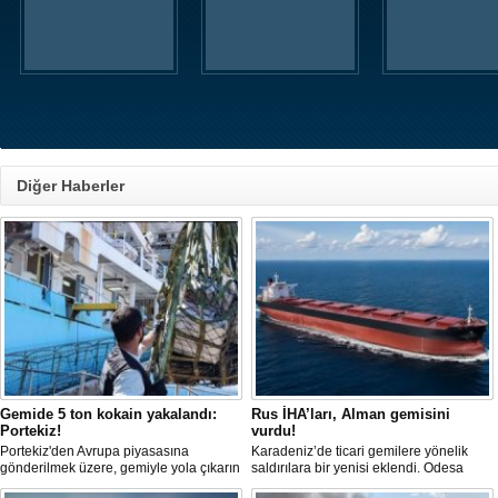
Diğer Haberler
Gemide 5 ton kokain yakalandı:
Rus İHA’ları, Alman gemisini
Portekiz!
vurdu!
Portekiz'den Avrupa piyasasına
Karadeniz’de ticari gemilere yönelik
gönderilmek üzere, gemiyle yola çıkarın
saldırılara bir yenisi eklendi. Odesa
5 ton kokain, Portekiz polisi ile Portekiz
açıklarında birden fazla İHA’nın hedef