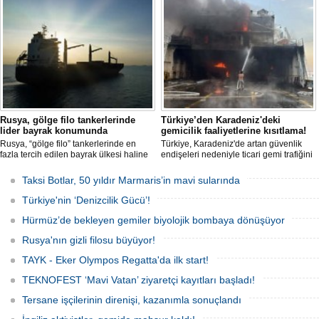
hava ve deniz kuvvetlerinin
aldığı Alman işletmesindeki Emil
operasyonuyla durduruldu. Operasyon
gemisinde yangın çıktı; teknik sistemler
kapsamında, gemideki iki yabancı
durunca mürettebat tahliye edildi.
uyruklu kişi bir gemi mürettebatı
gözaltına alındı.
Rusya, gölge filo tankerlerinde
Türkiye’den Karadeniz'deki
lider bayrak konumunda
gemicilik faaliyetlerine kısıtlama!
Rusya, “gölge filo” tankerlerinde en
Türkiye, Karadeniz'de artan güvenlik
fazla tercih edilen bayrak ülkesi haline
endişeleri nedeniyle ticari gemi trafiğini
geldi. Yaptırım baskısının artmasıyla
kısıtlamaya başladı. Bu durum,
birlikte çok sayıda tanker Rus bayrağına
bölgedeki gıda güvenliğini tehdit ediyor.
Taksi Botlar, 50 yıldır Marmaris’in mavi sularında
geçerken, bu durum küresel denizcilik
yaptırımlarının uygulanması açısından
Türkiye'nin ‘Denizcilik Gücü’!
yeni bir tablo ortaya koyuyor.
Hürmüz’de bekleyen gemiler biyolojik bombaya dönüşüyor
Rusya'nın gizli filosu büyüyor!
TAYK - Eker Olympos Regatta'da ilk start!
TEKNOFEST ‘Mavi Vatan’ ziyaretçi kayıtları başladı!
Tersane işçilerinin direnişi, kazanımla sonuçlandı