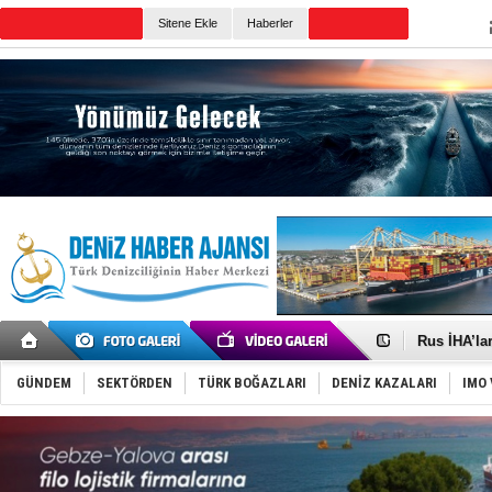
Sitene Ekle
Haberler
Günün Haberleri
Gemide 5 t
Yakıt barcı
Rus İHA’la
Karadeniz’
Tatil hesab
GÜNDEM
SEKTÖRDEN
TÜRK BOĞAZLARI
DENİZ KAZALARI
IMO 
Rusya, göl
Enejota ti
Denizcilik
Türkiye’den
‘14. Olymp