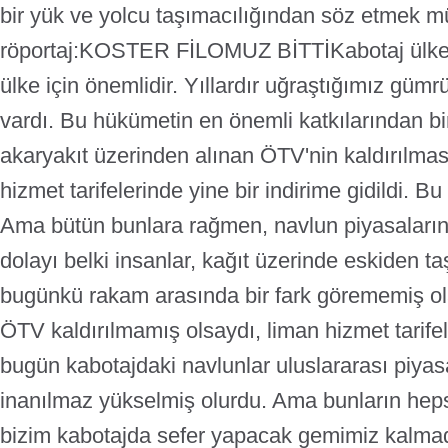
bir yük ve yolcu taşımacılığından söz etmek m
r
öportaj:
KOSTER FİLOMUZ BİTTİ
Kabotaj ülke
ülke için önemlidir. Yıllardır uğraştığımız güm
vardı. Bu hükümetin en önemli katkılarından bi
akaryakıt üzerinden alınan ÖTV'nin kaldırılmas
hizmet tarifelerinde yine bir indirime gidildi. Bu
Ama bütün bunlara rağmen, navlun piyasaları
dolayı belki insanlar, kağıt üzerinde eskiden ta
bugünkü rakam arasında bir fark görememiş ola
ÖTV kaldırılmamış olsaydı, liman hizmet tarife
bugün kabotajdaki navlunlar uluslararası piyas
inanılmaz yükselmiş olurdu.
Ama bunların heps
bizim kabotajda sefer yapacak gemimiz kalma