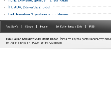
İngiliz aktivistler, gemide mahsur kaldı!
İTU AUV, Dünya’da 2. oldu!
Türk Armatöre 'Uyuşturucu' tutuklaması!
|
|
|
|
Ana Sayfa
Künye
İletişim
Sık Kullanılanlara Ekle
RSS
Tüm Hakları Saklıdır © 2004 Deniz Haber
| İzinsiz ve kaynak gösterilmeden yayınlan
Tel : 0544 880 87 87 |
Haber Scripti
:
CM Bilişim