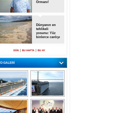
Ormanı!
Dünyanın en
tehlikeli
yosunu: Yüz
binlerce canlıyı
öldürmüş
|
|
DÜN
BU HAFTA
BU AY
O GALERİ
emi içinde gemi” 
Dünyada tek! 
konsepti ile MSC 
Denizaltı yüzer 
Splendida
havuzu intikal 
seyrine başladı