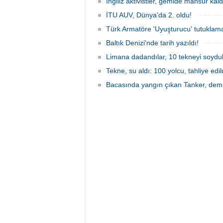
İngiliz aktivistler, gemide mahsur kald
İTU AUV, Dünya’da 2. oldu!
Türk Armatöre 'Uyuşturucu' tutuklama
Baltık Denizi'nde tarih yazıldı!
Limana dadandılar, 10 tekneyi soydul
Tekne, su aldı: 100 yolcu, tahliye edil
Bacasında yangın çıkan Tanker, demir