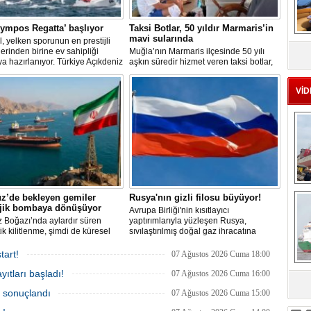
lympos Regatta’ başlıyor
Taksi Botlar, 50 yıldır Marmaris’in
mavi sularında
MS
l, yelken sporunun en prestijli
eu
klerinden birine ev sahipliği
Muğla’nın Marmaris ilçesinde 50 yılı
 hazırlanıyor. Türkiye Açıkdeniz
aşkın süredir hizmet veren taksi botlar,
ulübü (TAYK), Türkiye Yelken
hem ulaşım hem de turistik gezi
yonu ve Eker Süt Ürünleri iş
amacıyla kullanılmaya devam ediyor.
VİD
yle hayata geçirilecek olan 14.
 Eker Olympos Regatta, 7
'ta start alacak ve 16 Ağustos'a
eniz tutkunlarını bir araya
ek. "Rüzgâ
Ç
z’de bekleyen gemiler
Rusya'nın gizli filosu büyüyor!
ojik bombaya dönüşüyor
Avrupa Birliği'nin kısıtlayıcı
 Boğazı’nda aylardır süren
yaptırımlarıyla yüzleşen Rusya,
tik kilitlenme, şimdi de küresel
sıvılaştırılmış doğal gaz ihracatına
 bir çevre felaketinin kapısını
devam edebilmek için gizli bir filo
ş olabilir. Sıcak sularda
geliştiriyor.
tart!
07 Ağustos 2026 Cuma 18:00
siz bekleyen binden fazla gemi,
ıtları başladı!
 deniz canlıları için devasa bir
07 Ağustos 2026 Cuma 16:00
merkezine dönüşmüş durumda.
sa
a sonuçlandı
07 Ağustos 2026 Cuma 15:00