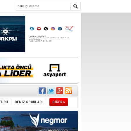
°C
ıtlama!
’
TÜRÜ
DENİZ SPORLARI
DİĞER »
ldürmüş
şüyor