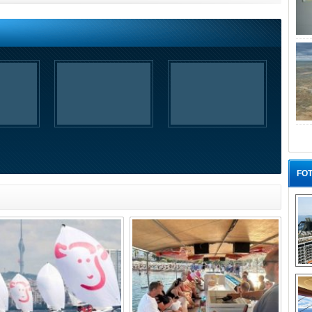
FOT
“G