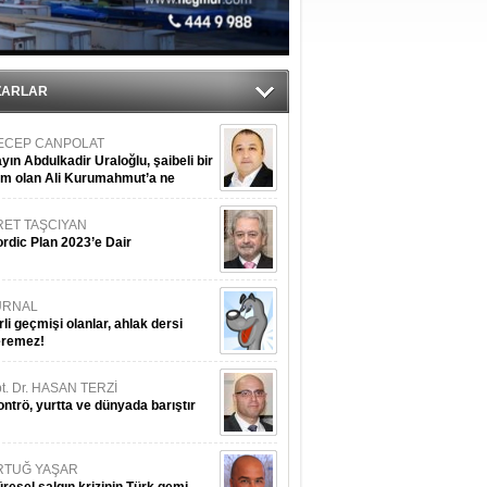
r
ZARLAR
ECEP CANPOLAT
yın Abdulkadir Uraloğlu, şaibeli bir
im olan Ali Kurumahmut’a ne
nışıyorsunuz?
RET TAŞCIYAN
rdic Plan 2023’e Dair
URNAL
rli geçmişi olanlar, ahlak dersi
eremez!
t. Dr. HASAN TERZİ
ntrö, yurtta ve dünyada barıştır
RTUĞ YAŞAR