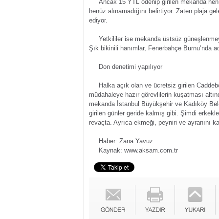
Ancak 15 YTL ödenip girilen mekanda henüz d
henüz alınamadığını belirtiyor. Zaten plaja ge
ediyor.
Yetkililer ise mekanda üstsüz güneşlenmeye
Şık bikinili hanımlar, Fenerbahçe Burnu’nda a
Don denetimi yapılıyor
Halka açık olan ve ücretsiz girilen Caddebos
müdahaleye hazır görevlilerin kuşatması altın
mekanda İstanbul Büyükşehir ve Kadıköy Beled
girilen günler geride kalmış gibi. Şimdi erke
revaçta. Ayrıca ekmeği, peyniri ve ayranını ka
Haber: Zana Yavuz
Kaynak: www.aksam.com.tr