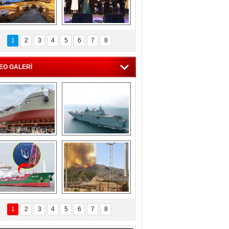
C'den 55 milyon 
5. Bosphorus Ship 
roluk turizm geliri 
Brokers Dinner, 
1
2
3
4
5
6
7
8
müjdesi
İstanbul’da yapıldı
EO GALERİ
eksan Tersanesi, 
TCG Anadolu, 
Başaran Bayrak 
tersane teknik 
tankerini suya 
seyrini tamamladı
indirdi
Göçmenlerin 
Milas’taki yangın 
imdadına Türk 
yeniden termik 
1
2
3
4
5
6
7
8
hipli MINA DENIZ 
santrallere doğru 
yetişti
ilerliyor