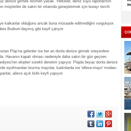
Kü
enize girmek resmen yasak. Yetkililer, deniz suyu raporlarının
in
len müşteriler de sakin bir ortamda güneşlenmek için burayı tercih
K
Kı
 kalkanlar olduğunu ancak buna müsaade edilmediğini vurguluyor.
it
deta Bodrum’daymış gibi keyif çatıyor.
ÇO
tan Plajı'na gelenler ise her an donla denize girmek isteyenlere
da. Havanın kapalı olması nedeniyle daha sakin bir gün geçiren
iyesi'nin ekipleri sürekli denetim yapıyor. Plajda beyaz donla denize
klerde eşofmandan bozma mayolar, kadınlarda ise 'elbise-mayo' modası
panlar, ailece açık büfe keyfi yapıyor.