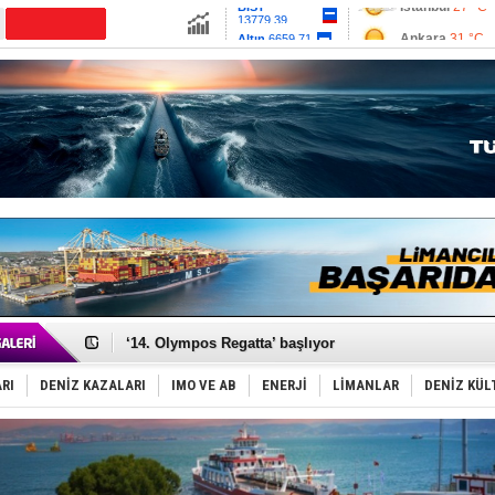
13779.39
Ankara
31 °C
Altın
6659.71
İzmir
33 °C
Dolar
47.6791
Antalya
28 °C
Euro
55.1258
Muğla
26 °C
Çanakkale
32 
Denizcilik sektörü, Alsancak Limanı’ndan memnun
Türkiye’den Karadeniz'deki gemicilik faaliyetlerine kıs
‘14. Olympos Regatta’ başlıyor
Taksi Botlar, 50 yıldır Marmaris’in mavi sularında
TÜRKLİM Başkanı Hamdi Erçelik’ten ‘Çözüm Anahtarı
RI
DENİZ KAZALARI
IMO VE AB
ENERJİ
LİMANLAR
DENİZ KÜL
SOCAR da MSC Tiger’a katıldı!
Türkiye'nin ‘Denizcilik Gücü’!
Dünyanın en tehlikeli yosunu: Yüz binlerce canlıyı ö
Hürmüz’de bekleyen gemiler biyolojik bombaya dönü
Rusya'nın gizli filosu büyüyor!