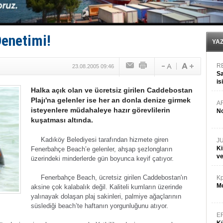
Keşfedildi: En büyük Mercan Ormanı!
D-Marin, Avrupa'nın tekne fuarlarına çıkarma yapacak
Van’da inşa edilen teknelere yoğun talep var
ASEAN ilk P&I Sigorta Kulübünü kurmaya hazırlanıyo
enetimi!
TAYK - Eker Olympos Regatta'da ilk start!
YA
R
23.08.2005 09:46
Sa
is
Halka açık olan ve ücretsiz girilen Caddebostan
da
Plajı'na gelenler ise her an donla denize girmek
A
isteyenlere müdahaleye hazır görevlilerin
No
kuşatması altında.
Kadıköy Belediyesi tarafından hizmete giren
J
Ki
Fenerbahçe Beach’e gelenler, ahşap şezlongların
v
üzerindeki minderlerde gün boyunca keyif çatıyor.
Fenerbahçe Beach, ücretsiz girilen Caddebostan'ın
Kp
Mo
aksine çok kalabalık değil. Kaliteli kumların üzerinde
yalınayak dolaşan plaj sakinleri, palmiye ağaçlarının
süslediği beach’te haftanın yorgunluğunu atıyor.
E