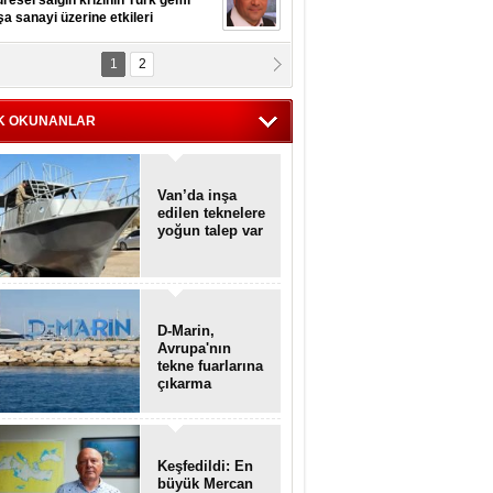
resel salgın krizinin Türk gemi
şa sanayi üzerine etkileri
1
2
pt. MESUT AZMİ GÖKSOY
lavuz kaptan kardeşlerime
hafen...
K OKUNANLAR
Van’da inşa
edilen teknelere
yoğun talep var
D-Marin,
Avrupa'nın
tekne fuarlarına
çıkarma
yapacak
Keşfedildi: En
büyük Mercan