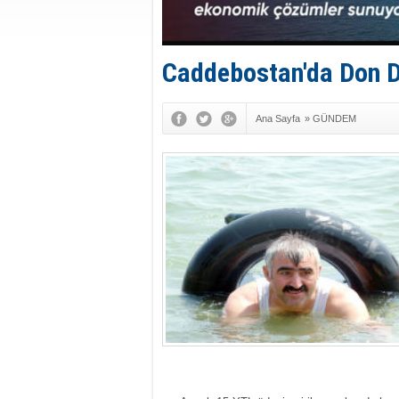
Caddebostan'da Don D
Ana Sayfa
»
GÜNDEM