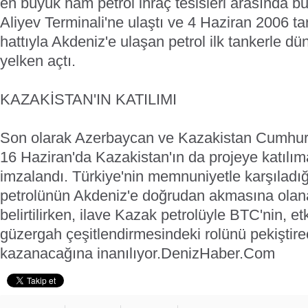
en büyük ham petrol ihraç tesisleri arasında
Aliyev Terminali'ne ulaştı ve 4 Haziran 2006 t
hattıyla Akdeniz'e ulaşan petrol ilk tankerle d
yelken açtı.
KAZAKİSTAN'IN KATILIMI
Son olarak Azerbaycan ve Kazakistan Cumhurb
16 Haziran'da Kazakistan'ın da projeye katılıma
imzalandı. Türkiye'nin memnuniyetle karşıladı
petrolünün Akdeniz'e doğrudan akmasına olan
belirtilirken, ilave Kazak petrolüyle BTC'nin, et
güzergah çeşitlendirmesindeki rolünü pekiştire
kazanacağına inanılıyor.
DenizHaber.Com