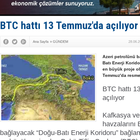
İstanbul v
TEKNOFEST 
Tersane işç
İngiliz akt
BTC hattı 13 Temmuz'da açılıyor
FESCO, Kar
Ana Sayfa
»
GÜNDEM
28.06.2
Azeri petrolünü 
Batı Enerji Korid
en büyük proje ol
Temmuz'da resmen
BTC hattı 1
açılıyor
Kafkasya ve 
havzalarını 
bağlayacak “Doğu-Batı Enerji Koridoru” bağlam