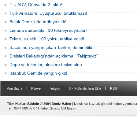
gününde 9 tekne rüzgârla buluştu.
Komutanlığı’nda gerçekleştirilecek.
İTU AUV, Dünya’da 2. oldu!
Türk Armatöre 'Uyuşturucu' tutuklaması!
Baltık Denizi'nde tarih yazıldı!
Limana dadandılar, 10 tekneyi soydular!
Tekne, su aldı: 100 yolcu, tahliye edildi
Bacasında yangın çıkan Tanker, demirletildi
Dışişleri Bakanlığı'ndan açıklama: "Takipteyiz"
Depo ve tekneler, alevlere teslim oldu
İstanbul: Gemide yangın çıktı!
|
|
|
|
Ana Sayfa
Künye
İletişim
Sık Kullanılanlara Ekle
RSS
Tüm Hakları Saklıdır © 2004 Deniz Haber
| İzinsiz ve kaynak gösterilmeden yayınlan
Tel : 0544 880 87 87 |
Haber Scripti
:
CM Bilişim