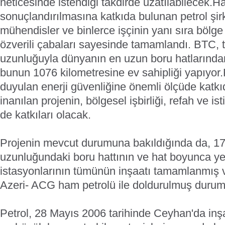
neticesinde istendiği takdirde uzatılabilecek.
Ha
sonuçlandırılmasına katkıda bulunan petrol şirke
mühendisler ve binlerce işçinin yanı sıra bölge
özverili çabaları sayesinde tamamlandı. BTC, 
uzunluğuyla dünyanın en uzun boru hatlarından 
bunun 1076 kilometresine ev sahipliği yapıyor.
duyulan enerji güvenliğine önemli ölçüde katk
inanılan projenin, bölgesel işbirliği, refah ve ist
de katkıları olacak.
Projenin mevcut durumuna bakıldığında da, 17
uzunluğundaki boru hattının ve hat boyunca y
istasyonlarının tümünün inşaatı tamamlanmış 
Azeri- ACG ham petrolü ile doldurulmuş duru
Petrol, 28 Mayıs 2006 tarihinde Ceyhan'da inş