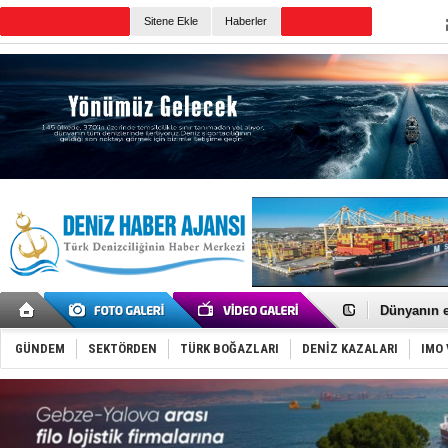
Sitene Ekle
Haberler
Günün Haberleri
SOCAR da M
Türkiye'nin
Dünyanın e
Hürmüz’de
Rusya'nın g
GÜNDEM
SEKTÖRDEN
TÜRK BOĞAZLARI
DENİZ KAZALARI
IMO 
Keşfedildi
D-Marin, A
Van’da inş
ASEAN ilk 
TAYK - Eke