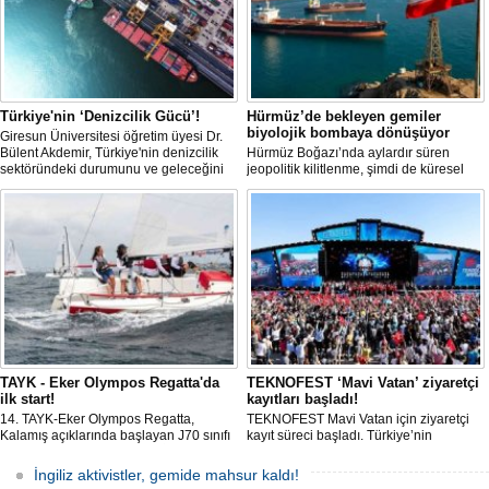
Türkiye'nin ‘Denizcilik Gücü’!
Hürmüz’de bekleyen gemiler
biyolojik bombaya dönüşüyor
Giresun Üniversitesi öğretim üyesi Dr.
Bülent Akdemir, Türkiye'nin denizcilik
Hürmüz Boğazı’nda aylardır süren
sektöründeki durumunu ve geleceğini
jeopolitik kilitlenme, şimdi de küresel
değerlendirdi.
ölçekte bir çevre felaketinin kapısını
aralamış olabilir. Sıcak sularda
hareketsiz bekleyen binden fazla gemi,
istilacı deniz canlıları için devasa bir
üreme merkezine dönüşmüş durumda.
TAYK - Eker Olympos Regatta'da
TEKNOFEST ‘Mavi Vatan’ ziyaretçi
ilk start!
kayıtları başladı!
14. TAYK-Eker Olympos Regatta,
TEKNOFEST Mavi Vatan için ziyaretçi
Kalamış açıklarında başlayan J70 sınıfı
kayıt süreci başladı. Türkiye’nin
yarışlarıyla ilk startını verdi. İstanbul'u 10
denizcilik ve savunma teknolojilerine
gün boyunca yelken coşkusuyla
odaklanan etkinliği, 20-23 Ağustos
İngiliz aktivistler, gemide mahsur kaldı!
buluşturacak organizasyonun ilk
tarihleri arasında Gölcük Tersanesi