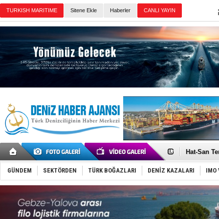
Sitene Ekle
Haberler
Günün Haberleri
Türk Loydu
Hüseyin Me
Hat-San Te
Med Marine
KOSDER’den
GÜNDEM
SEKTÖRDEN
TÜRK BOĞAZLARI
DENİZ KAZALARI
IMO 
Kalyoncu’da
Tekne, su a
Bacasında 
Dışişleri B
Depo ve tek