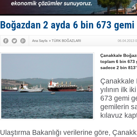
Kruvaziyer 
SES Yacht
Kargıcak K
Denizlerin 
Boğazdan 2 ayda 6 bin 673 gemi 
İstanbul: 
Ana Sayfa
»
TÜRK BOĞAZLARI
06.04.2013 0
Çanakkale Boğazın
toplam 6 bin 673 
sadece 2 bin 813’
Çanakkale 
yılının ilk 
673 gemi ge
gemilerin s
kılavuz kapt
Ulaştırma Bakanlığı verilerine göre, Çanak