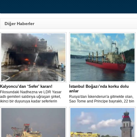
Diğer Haberler
Kalyoncu’dan ‘Sefer’ kararı!
İstanbul Boğazı’nda korku dolu
anlar
Filosundaki Nadhezna ve LDR Yasar
adlı gemileri saldırıya uğraşan şirket,
Rusya'dan İskenderun'a gitmekte olan,
ikinci bir duyuruya kadar seferlerin
Sao Tome and Principe bayraklı, 22 bin
durdurulduğunu açıkladı.
ton demir cevheri yüklü ve 154 metre
uzunluğundaki 'HACI HÜSEYİN' isimli
kargo gemisi, İstanbul Boğazı Kanlıca
önlerinde makine arızası yaşadı.