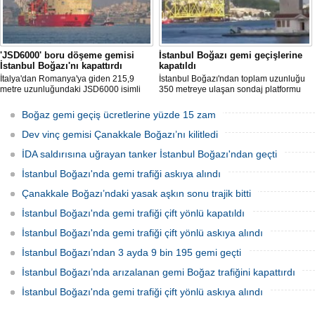
'JSD6000' boru döşeme gemisi
İstanbul Boğazı gemi geçişlerine
İstanbul Boğazı'nı kapattırdı
kapatıldı
İtalya'dan Romanya'ya giden 215,9
İstanbul Boğazı'ndan toplam uzunluğu
metre uzunluğundaki JSD6000 isimli
350 metreye ulaşan sondaj platformu
boru döşeme gemisinin İstanbul
iskelesi geçiş yapıyor. Geçiş nedeniyle
Boğazı'ndan geçişi nedeniyle gemi
Boğaz geçici olarak çift yönlü trafiğe
Boğaz gemi geçiş ücretlerine yüzde 15 zam
trafiği çift yönlü olarak kapatıldı.
kapatıldı
Dev vinç gemisi Çanakkale Boğazı’nı kilitledi
İDA saldırısına uğrayan tanker İstanbul Boğazı'ndan geçti
İstanbul Boğazı'nda gemi trafiği askıya alındı
Çanakkale Boğazı’ndaki yasak aşkın sonu trajik bitti
İstanbul Boğazı'nda gemi trafiği çift yönlü kapatıldı
İstanbul Boğazı'nda gemi trafiği çift yönlü askıya alındı
İstanbul Boğazı’ndan 3 ayda 9 bin 195 gemi geçti
İstanbul Boğazı’nda arızalanan gemi Boğaz trafiğini kapattırdı
İstanbul Boğazı'nda gemi trafiği çift yönlü askıya alındı