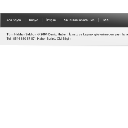
|
|
|
|
Ana Sayfa
Künye
İletişim
Sık Kullanılanlara Ekle
RSS
Tüm Hakları Saklıdır © 2004 Deniz Haber
| İzinsiz ve kaynak gösterilmeden yayınlan
Tel : 0544 880 87 87 |
Haber Scripti
:
CM Bilişim