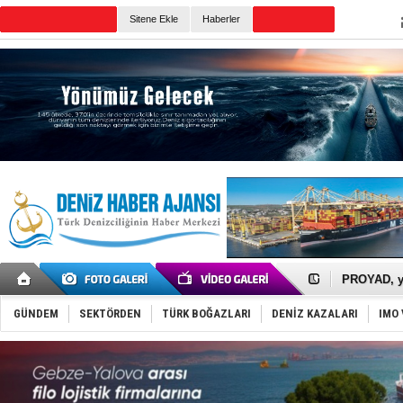
TURKISH MARITIME
Sitene Ekle
Haberler
CANLI YAYIN
Günün Haberleri
İTU AUV, D
LNG taşıma
PROYAD, yat
Türkiye-Ir
Türk Armat
GÜNDEM
SEKTÖRDEN
TÜRK BOĞAZLARI
DENİZ KAZALARI
IMO 
Deniz turi
DÖDER, 28.
Fairline, T
Baltık Deni
Runit kubb