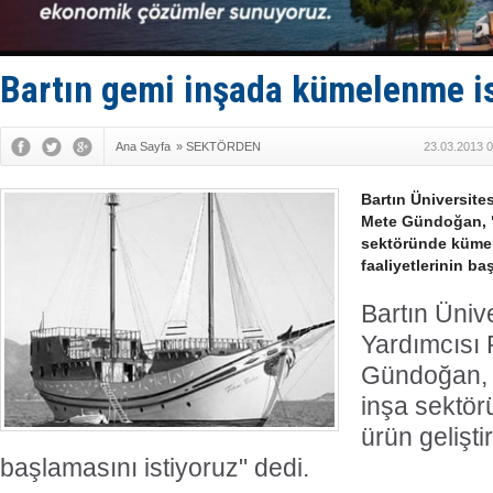
Limana dad
Türk Loydu
Hüseyin Me
Hat-San Te
Bartın gemi inşada kümelenme is
Med Marine
Ana Sayfa
»
SEKTÖRDEN
23.03.2013 0
Bartın Üniversites
Mete Gündoğan, 
sektöründe kümel
faaliyetlerinin ba
Bartın Üniv
Yardımcısı 
Gündoğan, 
inşa sektö
ürün gelişti
başlamasını istiyoruz" dedi.