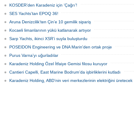
özel üretim sürecini, mega yat
KOSDER’den Karadeniz için ‘Çağrı’!
tanımındaki değişimi ve hibrit tahrik
sistemlerinin ekonomisini CNN Türk'te
SES Yachts’tan EPOQ 36!
yayınlanan Özel Sektör programında
anlattı.
Aruna Denizcilik’ten Çin’e 10 gemilik sipariş
Kocaeli limanlarının yükü katlanarak artıyor
Sarp Yachts, ikinci XSR’i suyla buluşturdu
POSEIDON Engineering ve DNA Marin'den ortak proje
Purus Varna’yı uğurladılar
Karadeniz Holding Özel İtfaiye Gemisi filosu kuruyor
Cantieri Capelli, East Marine Bodrum’da işbirliklerini kutladı
Karadeniz Holding, ABD’nin veri merkezlerinin elektriğini üretecek