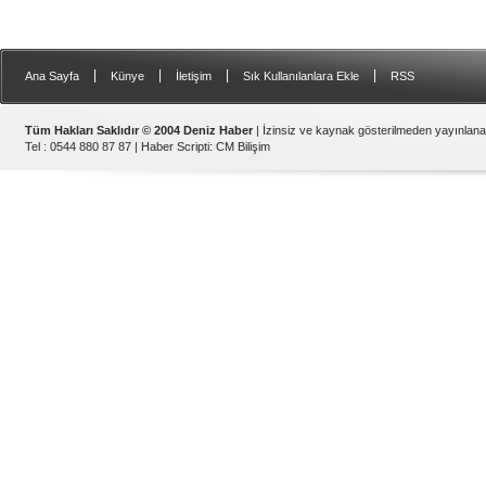
|
|
|
|
Ana Sayfa
Künye
İletişim
Sık Kullanılanlara Ekle
RSS
Tüm Hakları Saklıdır © 2004 Deniz Haber
| İzinsiz ve kaynak gösterilmeden yayınlan
Tel : 0544 880 87 87 |
Haber Scripti
:
CM Bilişim