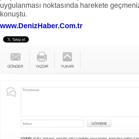
uygulanması noktasında harekete geçmeniz
konuştu.
www.DenizHaber.Com.tr
UYARI:
Küfür, hakaret, rencide edici cümleler veya imalar, inançlara saldırı içer