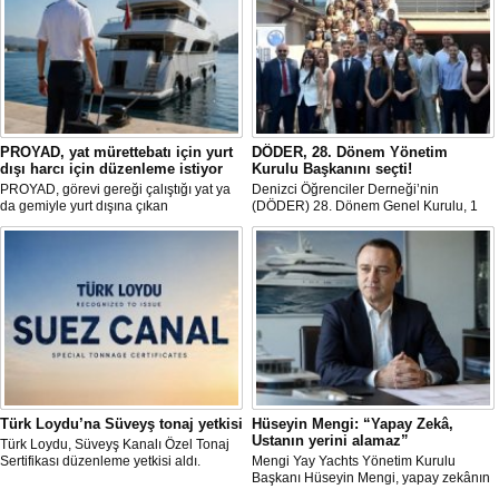
PROYAD, yat mürettebatı için yurt
DÖDER, 28. Dönem Yönetim
dışı harcı için düzenleme istiyor
Kurulu Başkanını seçti!
PROYAD, görevi gereği çalıştığı yat ya
Denizci Öğrenciler Derneği’nin
da gemiyle yurt dışına çıkan
(DÖDER) 28. Dönem Genel Kurulu, 1
gemiadamlarının yurt dışı çıkış
Ağustos Cumartesi günü Türkiye Gemi
harcından muaf tutulması için yasal
Sanayicileri Birliği (GİSBİR) ev
düzenleme yapılmasını talep etti.
sahipliğinde gerçekleştirildi.
Türk Loydu’na Süveyş tonaj yetkisi
Hüseyin Mengi: “Yapay Zekâ,
Ustanın yerini alamaz”
Türk Loydu, Süveyş Kanalı Özel Tonaj
Sertifikası düzenleme yetkisi aldı.
Mengi Yay Yachts Yönetim Kurulu
Başkanı Hüseyin Mengi, yapay zekânın
yat üretimindeki kullanım sınırını, kişiye