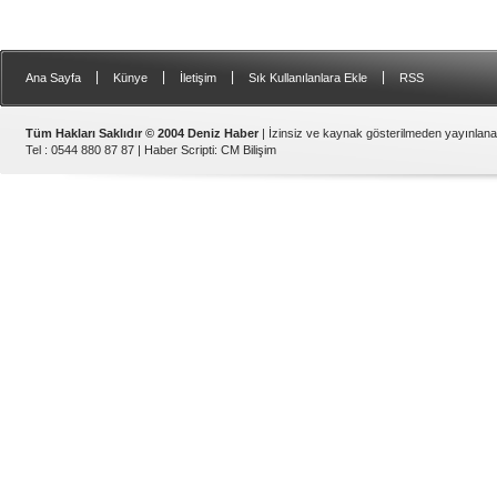
|
|
|
|
Ana Sayfa
Künye
İletişim
Sık Kullanılanlara Ekle
RSS
Tüm Hakları Saklıdır © 2004 Deniz Haber
| İzinsiz ve kaynak gösterilmeden yayınlan
Tel : 0544 880 87 87 |
Haber Scripti
:
CM Bilişim