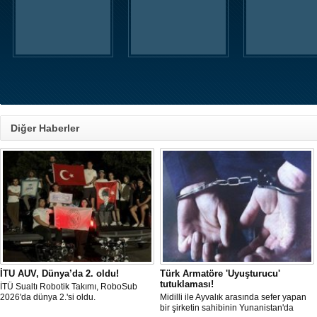
Diğer Haberler
İTU AUV, Dünya’da 2. oldu!
Türk Armatöre 'Uyuşturucu'
tutuklaması!
İTÜ Sualtı Robotik Takımı, RoboSub
2026'da dünya 2.'si oldu.
Midilli ile Ayvalık arasında sefer yapan
bir şirketin sahibinin Yunanistan'da