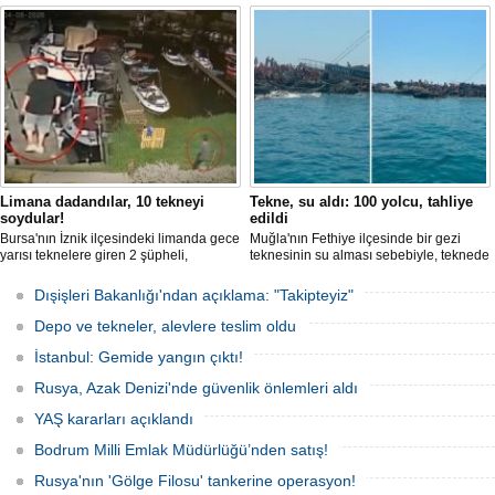
tutuklandığı bildirildi.
Limana dadandılar, 10 tekneyi
Tekne, su aldı: 100 yolcu, tahliye
soydular!
edildi
Bursa'nın İznik ilçesindeki limanda gece
Muğla'nın Fethiye ilçesinde bir gezi
yarısı teknelere giren 2 şüpheli,
teknesinin su alması sebebiyle, teknede
elektronik cihazlar ve değerli eşyalar
bulunan 100 yolcu tahliye edildi,
çaldı. Olay, güvenlik kameralarına
teknenin batmaması için bölgede
Dışişleri Bakanlığı'ndan açıklama: "Takipteyiz"
yansıdı, tekne sahiplerinin ihbarıyla
kurtarma çalışması başlatıldı.
jandarma inceleme başlattı.
Depo ve tekneler, alevlere teslim oldu
İstanbul: Gemide yangın çıktı!
Rusya, Azak Denizi'nde güvenlik önlemleri aldı
YAŞ kararları açıklandı
Bodrum Milli Emlak Müdürlüğü’nden satış!
Rusya'nın 'Gölge Filosu' tankerine operasyon!