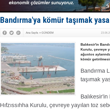
Fairline, T
Baltık Deni
Runit kubb
Limana dad
Bandırma'ya kömür taşımak yasa
Türk Loydu
Ana Sayfa
»
GÜNDEM
23.06.2
Balıkesir'in Bandı
Kurulu, çevreye y
ağustos aylarınd
kömür getirilmesi
Bandırma L
taşımak ya
Balıkesir'in
Hıfzıssıhha Kurulu, çevreye yayılan toz se