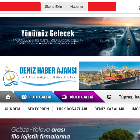
TURKISH MARITIME
Sitene Ekle
Haberler
CANLI YAYIN
Günün Haberleri
Anadolu Te
Derince, I
Tüpraş, ha
İTU AUV, D
LNG taşıma
GÜNDEM
SEKTÖRDEN
TÜRK BOĞAZLARI
DENİZ KAZALARI
IMO 
PROYAD, yat
Türkiye-Ir
Türk Armat
Deniz turi
DÖDER, 28.