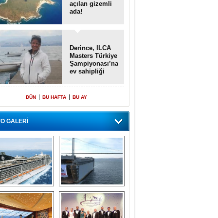
açılan gizemli
ada!
Derince, ILCA
Masters Türkiye
Şampiyonası’na
ev sahipliği
yapacak
|
|
DÜN
BU HAFTA
BU AY
O GALERİ
emi içinde gemi” 
Dünyada tek! 
konsepti ile MSC 
Denizaltı yüzer 
Splendida
havuzu intikal 
seyrine başladı