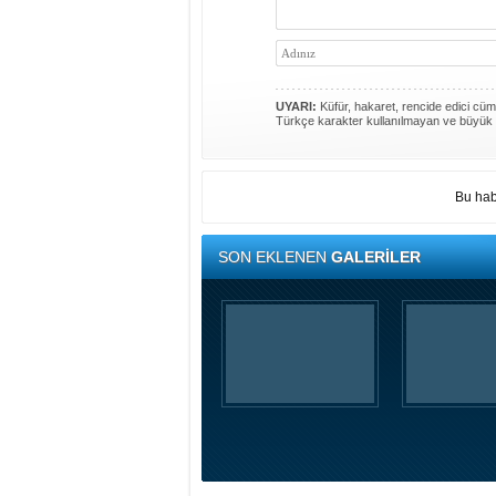
UYARI:
Küfür, hakaret, rencide edici cümle
Türkçe karakter kullanılmayan ve büyük 
Bu hab
SON EKLENEN
GALERİLER