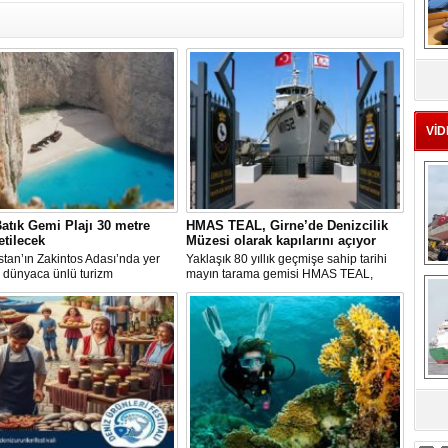
MS
eu
VİD
atık Gemi Plajı 30 metre
HMAS TEAL, Girne’de Denizcilik
etilecek
Müzesi olarak kapılarını açıyor
tan’ın Zakintos Adası’nda yer
Yaklaşık 80 yıllık geçmişe sahip tarihi
Ç
 dünyaca ünlü turizm
mayın tarama gemisi HMAS TEAL,
rından biri olan Navagio Plajı'nın
Girne Ticaret Limanı'nda oluşturulan
k 30 metre genişletilmesi
Denizcilik Müzesi ile yeni bir işlev
ıyor.
kazanıyor. Müze, 1 Ağustos'ta
ziyaretçilere kapılarını açacak.
sa