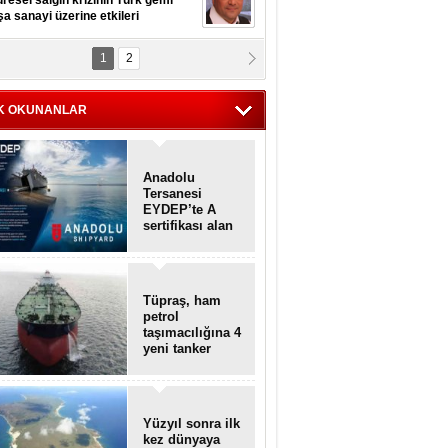
resel salgın krizinin Türk gemi
şa sanayi üzerine etkileri
1
2
pt. MESUT AZMİ GÖKSOY
lavuz kaptan kardeşlerime
hafen...
K OKUNANLAR
Anadolu
Tersanesi
EYDEP’te A
sertifikası alan
ilk tersane oldu
Tüpraş, ham
petrol
taşımacılığına 4
yeni tanker
daha ekliyor
Yüzyıl sonra ilk
kez dünyaya