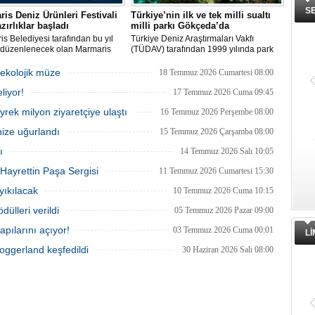
S
is Deniz Ürünleri Festivali
Türkiye’nin ilk ve tek milli sualtı
azırlıklar başladı
milli parkı Gökçeda’da
s Belediyesi tarafından bu yıl
Türkiye Deniz Araştırmaları Vakfı
i düzenlenecek olan Marmaris
(TÜDAV) tarafından 1999 yılında park
rünleri Festivali, 2-4 Ekim
ilan edilen Gökçeada Sualtı Milli Parkı,
ri arasında Selimiye
adanın kuzeydoğusunda, Kaleköy ve
 ekolojik müze
18 Temmuz 2026 Cumartesi 08:00
si'nde gerçekleştirilecek.
Kuzu Limanı arasında yer alıyor. Kıyıdan
liyor!
lde deniz ürünleri, yöresel
1 deniz mili uzunluğunda, denizden 200
17 Temmuz 2026 Cuma 09:45
er ve kentin kıyı kültürü ön plana
metre açıklığında bir alanı kapsıyor.
eyrek milyon ziyaretçiye ulaştı
16 Temmuz 2026 Perşembe 08:00
acak.
nize uğurlandı
15 Temmuz 2026 Çarşamba 08:00
ı
14 Temmuz 2026 Salı 10:05
Hayrettin Paşa Sergisi
11 Temmuz 2026 Cumartesi 15:30
 yıkılacak
10 Temmuz 2026 Cuma 10:15
dülleri verildi
05 Temmuz 2026 Pazar 09:00
apılarını açıyor!
03 Temmuz 2026 Cuma 00:01
L
Doggerland keşfedildi
30 Haziran 2026 Salı 08:00