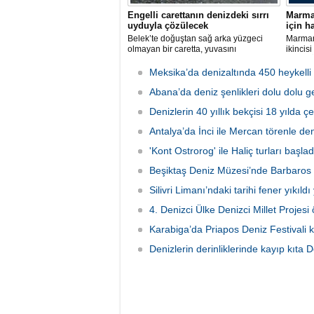
Engelli carettanın denizdeki sırrı
Marmar
uyduyla çözülecek
için h
Belek’te doğuştan sağ arka yüzgeci
Marmari
olmayan bir caretta, yuvasını
ikincis
kazamayınca yumurtalarını kumun
Deniz Ü
üzerine bıraktı. "DOA" adı verilen deniz
tarihle
Meksika’da denizaltında 450 heykelli
kaplumbağasına ilk kez uydu izleme
Mahalle
cihazı takıldı ve denize uğurlandı.
Abana’da deniz şenlikleri dolu dolu ge
Festiva
lezzetl
Denizlerin 40 yıllık bekçisi 18 yılda ç
çıkarıl
Antalya’da İnci ile Mercan törenle de
'Kont Ostrorog' ile Haliç turları başlad
Beşiktaş Deniz Müzesi’nde Barbaros 
Silivri Limanı’ndaki tarihi fener yıkıldı
4. Denizci Ülke Denizci Millet Projesi ö
Karabiga’da Priapos Deniz Festivali k
Denizlerin derinliklerinde kayıp kıta 