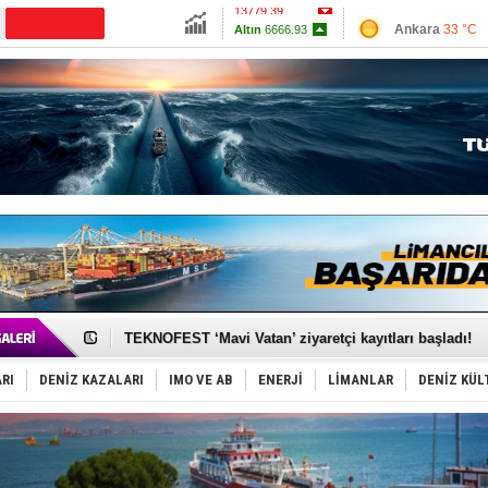
13779.39
Ankara
33 °C
Altın
6666.93
İzmir
38 °C
Dolar
47.6899
Antalya
31 °C
Euro
55.1797
Muğla
32 °C
Çanakkale
34 
TAYK - Eker Olympos Regatta'da ilk start!
İstanbul ve Çanakkale: 6 ayda 40.000 gemi
TEKNOFEST ‘Mavi Vatan’ ziyaretçi kayıtları başladı!
Tersane işçilerinin direnişi, kazanımla sonuçlandı
İngiliz aktivistler, gemide mahsur kaldı!
RI
DENİZ KAZALARI
IMO VE AB
ENERJİ
LİMANLAR
DENİZ KÜL
FESCO, Karadeniz'de yeni sevkiyat taleplerini durdur
DESE, BIMCO’ya katıldı
GİMBİRDER gemi inşa yan sanayinin sorunlarını tartış
35 milyon TL'lik tekne projesinde karar çıktı
İnsansız cankurtaran ihalesini BlueForge kazandı