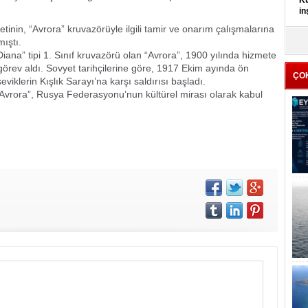
Kü
in
tinin, “Avrora” kruvazörüyle ilgili tamir ve onarım çalışmalarına
K
ıştı.
Kı
ana” tipi 1. Sınıf kruvazörü olan “Avrora”, 1900 yılında hizmete
it
görev aldı. Sovyet tarihçilerine göre, 1917 Ekim ayında ön
ÇO
iklerin Kışlık Sarayı’na karşı saldırısı başladı.
“Avrora”, Rusya Federasyonu’nun kültürel mirası olarak kabul