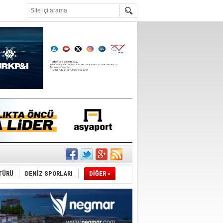
°C
TÜRÜ
DENİZ SPORLARI
DİĞER »
du
tı