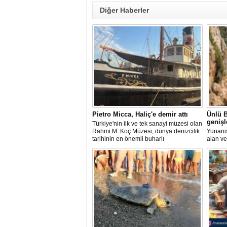
Diğer Haberler
Pietro Micca, Haliç'e demir attı
Ünlü B
genişl
Türkiye'nin ilk ve tek sanayi müzesi olan
Rahmi M. Koç Müzesi, dünya denizcilik
Yunanis
tarihinin en önemli buharlı
alan ve
römorkörlerinden biri olarak kabul
noktala
edilen Pietro Micca'yı koleksiyonuna
yaklaşı
kazandırdı.
planlan