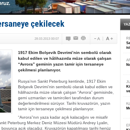
Yüzyıl sonra ilk kez dünyaya açılan gizemli ada!
Anadolu Tersanesi EYDEP’te A sertifikası alan ilk ter
Derince, ILCA Masters Türkiye Şampiyonası’na ev sah
Tüpraş, ham petrol taşımacılığına 4 yeni tanker daha 
ersaneye çekilecek
İTU AUV, Dünya’da 2. oldu!
YA
R
28.03.2013 00:07
Sa
is
1917 Ekim Bolşevik Devrimi’nin sembolü olarak
da
kabul edilen ve hâlihazırda müze olarak çalışan
A
“Avrora” geminin yazın tamir için tersaneye
No
çekilmesi planlanıyor.
Rusya’nın Sankt Peterburg kentinde, 1917 Ekim
J
Bolşevik Devrimi’nin sembolü olarak kabul edilen ve
Ki
v
hâlihazırda müze olarak çalışan “Avrora” gemisinde,
gemi uzmanları ve tamircileri tarafından durum
değerlendirilmesi sürüyor. Tarihi kruvazörün, yazın
Kp
Mo
tamir için tersaneye çekilmesi planlanıyor.
“Avrora”nın yaza kadar açık kalacağını ve misafir
ankt Peterburg Merkez Deniz Müzesi Müdürü Andrey Lyalin,
E
 boyunca açık olacağız. Kruvazörün kapatılması tarihi henüz