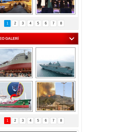
C'den 55 milyon 
5. Bosphorus Ship 
roluk turizm geliri 
Brokers Dinner, 
1
2
3
4
5
6
7
8
müjdesi
İstanbul’da yapıldı
EO GALERİ
eksan Tersanesi, 
TCG Anadolu, 
Başaran Bayrak 
tersane teknik 
tankerini suya 
seyrini tamamladı
indirdi
Göçmenlerin 
Milas’taki yangın 
imdadına Türk 
yeniden termik 
1
2
3
4
5
6
7
8
hipli MINA DENIZ 
santrallere doğru 
yetişti
ilerliyor