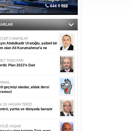
sane oldu
ipliği yapacak
ekliyor
ZARLAR
ECEP CANPOLAT
yın Abdulkadir Uraloğlu, şaibeli bir
im olan Ali Kurumahmut’a ne
nışıyorsunuz?
RET TAŞCIYAN
rdic Plan 2023’e Dair
URNAL
rli geçmişi olanlar, ahlak dersi
eremez!
t. Dr. HASAN TERZİ
ntrö, yurtta ve dünyada barıştır
RTUĞ YAŞAR