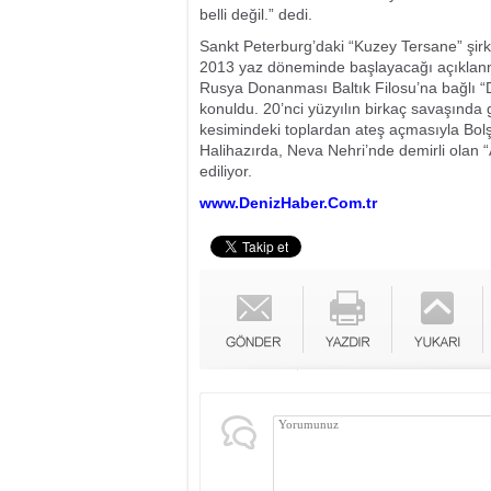
belli değil.” dedi.
Sankt Peterburg’daki “Kuzey Tersane” şirke
2013 yaz döneminde başlayacağı açıklanm
Rusya Donanması Baltık Filosu’na bağlı “Di
konuldu. 20’nci yüzyılın birkaç savaşında 
kesimindeki toplardan ateş açmasıyla Bolşev
Halihazırda, Neva Nehri’nde demirli olan 
ediliyor.
www.DenizHaber.Com.tr