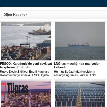
Diğer Haberler
FESCO, Karadeniz'de yeni sevkiyat
LNG taşımacılığında maliyetler
taleplerini durdurdu
katlandı
Rusya Devlet Nükleer Enerji Kuruluşu
Hürmüz Boğazı'ndaki geçişlerin
Rosatom bünyesindeki FESCO lojistik
kesintiye uğraması, küresel LNG
şirketi, Karadeniz üzerinden yapılacak
arzında aksamalara yol açarken sefer
sevkiyatlara ilişkin yeni taleplerin
sürelerini uzattı ve gemi kiralama ile
kabulünü geçici olarak durdurdu.
deniz yakıtı maliyetlerini 2022 enerji
krizinden bu yana en yüksek seviyelere
çıkardı.