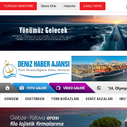
TURKISH MARITIME
Sitene Ekle
Haberler
CANLI YAYIN
Günün Haberleri
Denizcilik
Türkiye’den
‘14. Olymp
Taksi Botla
TÜRKLİM Ba
GÜNDEM
SEKTÖRDEN
TÜRK BOĞAZLARI
DENİZ KAZALARI
IMO 
SOCAR da M
Türkiye'nin
Dünyanın e
Hürmüz’de
Rusya'nın g