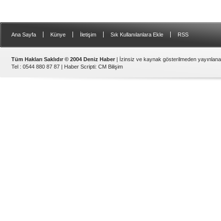
|
|
|
|
Ana Sayfa
Künye
İletişim
Sık Kullanılanlara Ekle
RSS
Tüm Hakları Saklıdır © 2004 Deniz Haber
| İzinsiz ve kaynak gösterilmeden yayınlan
Tel : 0544 880 87 87 |
Haber Scripti
:
CM Bilişim