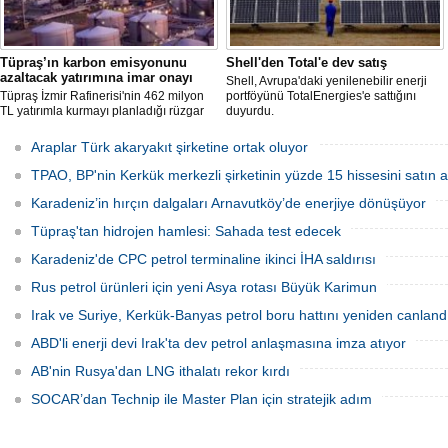
Tüpraş’ın karbon emisyonunu
Shell'den Total'e dev satış
azaltacak yatırımına imar onayı
Shell, Avrupa'daki yenilenebilir enerji
Tüpraş İzmir Rafinerisi'nin 462 milyon
portföyünü TotalEnergies'e sattığını
TL yatırımla kurmayı planladığı rüzgar
duyurdu.
ve güneş enerji santrali için hazırlanan
nazım ve uygulama imar planı
Araplar Türk akaryakıt şirketine ortak oluyor
değişiklikleri Çevre, Şehircilik ve İklim
Değişikliği Bakanlığı tarafından
TPAO, BP'nin Kerkük merkezli şirketinin yüzde 15 hissesini satın a
onaylandı.
Karadeniz’in hırçın dalgaları Arnavutköy’de enerjiye dönüşüyor
Tüpraş'tan hidrojen hamlesi: Sahada test edecek
Karadeniz'de CPC petrol terminaline ikinci İHA saldırısı
Rus petrol ürünleri için yeni Asya rotası Büyük Karimun
Irak ve Suriye, Kerkük-Banyas petrol boru hattını yeniden canland
ABD'li enerji devi Irak'ta dev petrol anlaşmasına imza atıyor
AB'nin Rusya'dan LNG ithalatı rekor kırdı
SOCAR’dan Technip ile Master Plan için stratejik adım