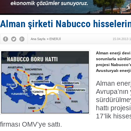
Keşfedildi
D-Marin, A
Van’da inş
ASEAN ilk 
Alman şirketi Nabucco hisselerin
TAYK - Eke
Ana Sayfa
»
ENERJİ
15.04.2013 1
Alman enerji devi
sorunlarla sürdür
projesi Nabucco’d
Avusturyalı enerji
Alman ener
Avrupa’nın y
sürdürülme
hattı proje
17’lik hisse
firması OMV’ye sattı.