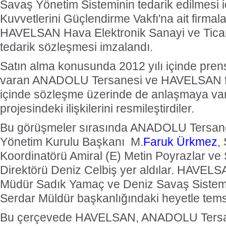
Savaş Yönetim Sisteminin tedarik edilmesi iç
Kuvvetlerini Güçlendirme Vakfı'na ait firmala
HAVELSAN Hava Elektronik Sanayi ve Ticaret
tedarik sözleşmesi imzalandı.
Satın alma konusunda 2012 yılı içinde pre
varan ANADOLU Tersanesi ve HAVELSAN fi
içinde sözleşme üzerinde de anlaşmaya va
projesindeki ilişkilerini resmileştirdiler.
Bu görüşmeler sırasında ANADOLU Tersane
Yönetim Kurulu Başkanı M.
Faruk Ürkmez
,
Koordinatörü Amiral (E) Metin Poyrazlar ve
Direktörü Deniz Celbiş yer aldılar. HAVELSA
Müdür Sadık Yamaç ve Deniz Savaş Sistem
Serdar Müldür başkanlığındaki heyetle temsil
Bu çerçevede HAVELSAN, ANADOLU Tersane