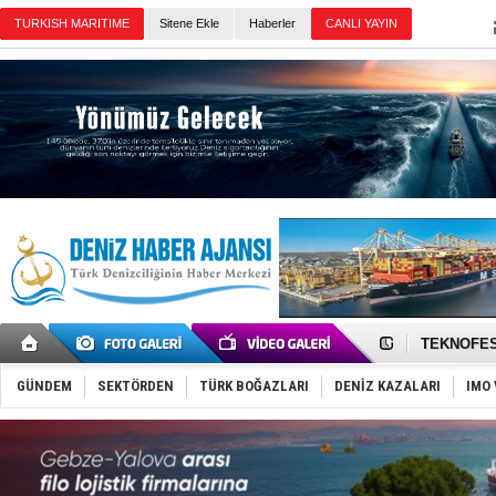
TURKISH MARITIME
Sitene Ekle
Haberler
CANLI YAYIN
Günün Haberleri
TAYK - Eke
İstanbul v
TEKNOFEST 
Tersane işç
İngiliz akt
GÜNDEM
SEKTÖRDEN
TÜRK BOĞAZLARI
DENİZ KAZALARI
IMO 
FESCO, Kar
DESE, BIMC
GİMBİRDER 
35 milyon T
İnsansız c