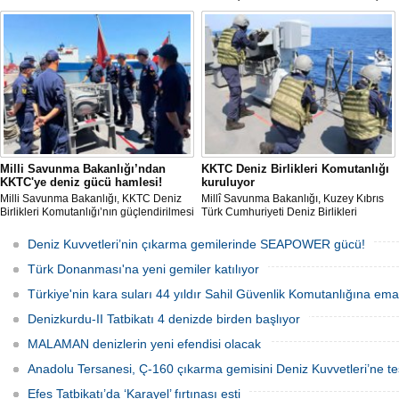
sağlanmasının yanı sıra yangın
Deniz Karakol Gemisi (ADKG) inşasına
sezonunda ormanların korunmasına
başlanmasının hedeflendiğini açıkladı.
yönelik çalışmalara da destek veriyor.
Milli Savunma Bakanlığı’ndan
KKTC Deniz Birlikleri Komutanlığı
KKTC'ye deniz gücü hamlesi!
kuruluyor
Milli Savunma Bakanlığı, KKTC Deniz
Millî Savunma Bakanlığı, Kuzey Kıbrıs
Birlikleri Komutanlığı’nın güçlendirilmesi
Türk Cumhuriyeti Deniz Birlikleri
amacıyla personelin Türk Deniz
Komutanlığının kurulması ve
Kuvvetleri'ne ait savaş gemilerinde
kapasitesinin artırılması kapsamında
Deniz Kuvvetleri’nin çıkarma gemilerinde SEAPOWER gücü!
eğitim aldığını açıkladı.
Güvenlik Kuvvetleri Komutanlığı
personeline liman ve seyir/gemicilik
Türk Donanması'na yeni gemiler katılıyor
eğitimleri verildiğini açıkladı
Türkiye'nin kara suları 44 yıldır Sahil Güvenlik Komutanlığına em
Denizkurdu-II Tatbikatı 4 denizde birden başlıyor
MALAMAN denizlerin yeni efendisi olacak
Anadolu Tersanesi, Ç-160 çıkarma gemisini Deniz Kuvvetleri’ne tes
Efes Tatbikatı’da ‘Karayel’ fırtınası esti