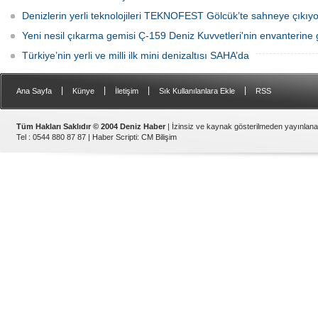
Denizlerin yerli teknolojileri TEKNOFEST Gölcük’te sahneye çıkıyo
Yeni nesil çıkarma gemisi Ç-159 Deniz Kuvvetleri'nin envanterine g
Türkiye’nin yerli ve milli ilk mini denizaltısı SAHA’da
|
|
|
|
Ana Sayfa
Künye
İletişim
Sık Kullanılanlara Ekle
RSS
Tüm Hakları Saklıdır © 2004 Deniz Haber
| İzinsiz ve kaynak gösterilmeden yayınlan
Tel : 0544 880 87 87 |
Haber Scripti
:
CM Bilişim