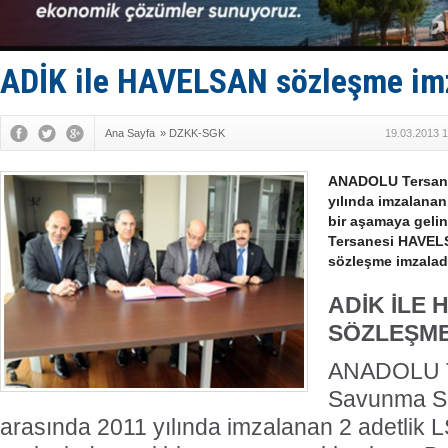
Yüzyıl son
Anadolu Te
Derince, I
Tüpraş, ha
ADİK ile HAVELSAN sözleşme im
İTU AUV, D
Ana Sayfa
»
DZKK-SGK
19.03.2013 1
ANADOLU Tersanes
yılında imzalanan
bir aşamaya geli
Tersanesi HAVELS
sözleşme imzalad
ADİK İLE
SÖZLEŞME
ANADOLU Te
Savunma Sa
arasında 2011 yılında imzalanan 2 adetlik 