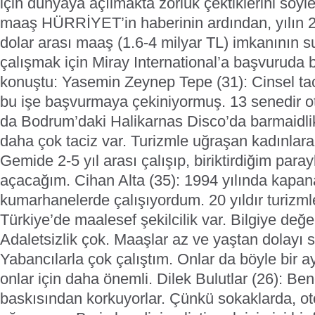
için dünyaya açılmakta zorluk çektiklerini söyl
maaş
HÜRRİYET’in haberinin ardından, yılın 2 
dolar arası maaş (1.6-4 milyar TL) imkanının 
çalışmak için Miray International’a başvuruda 
konuştu:
Yasemin Zeynep Tepe (31): Cinsel ta
bu işe başvurmaya çekiniyormuş. 13 senedir ot
da Bodrum’daki Halikarnas Disco’da barmaidli
daha çok taciz var. Turizmle uğraşan kadınlara b
Gemide 2-5 yıl arası çalışıp, biriktirdiğim para
açacağım.
Cihan Alta (35): 1994 yılında kapa
kumarhanelerde çalışıyordum. 20 yıldır turiz
Türkiye’de maalesef şekilcilik var. Bilgiye değe
Adaletsizlik çok. Maaşlar az ve yaştan dolayı s
Yabancılarla çok çalıştım. Onlar da böyle bir a
onlar için daha önemli.
Dilek Bulutlar (26): Ben
baskısından korkuyorlar. Çünkü sokaklarda, ot