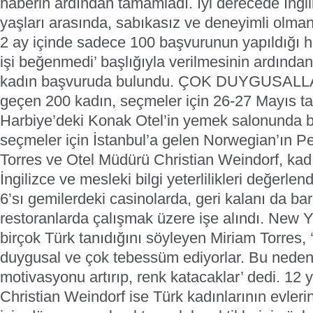
haberin ardından tamamladı. İyi derecede İngil
yaşları arasında, sabıkasız ve deneyimli olman
2 ay içinde sadece 100 başvurunun yapıldığı h
işi beğenmedi’ başlığıyla verilmesinin ardında
kadın başvuruda bulundu.
ÇOK DUYGUSAL
geçen 200 kadın, seçmeler için 26-27 Mayıs tar
Harbiye’deki Konak Otel’in yemek salonunda bi
seçmeler için İstanbul’a gelen Norwegian’ın 
Torres ve Otel Müdürü Christian Weindorf, kadı
İngilizce ve mesleki bilgi yeterlilikleri değerle
6’sı gemilerdeki casinolarda, geri kalanı da ba
restoranlarda çalışmak üzere işe alındı. New Yo
birçok Türk tanıdığını söyleyen Miriam Torres, 
duygusal ve çok tebessüm ediyorlar. Bu neden
motivasyonu artırıp, renk katacaklar’ dedi. 12 yı
Christian Weindorf ise Türk kadınlarının evler