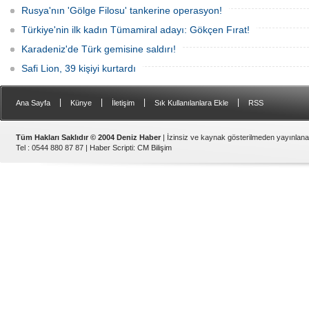
Rusya'nın 'Gölge Filosu' tankerine operasyon!
Türkiye'nin ilk kadın Tümamiral adayı: Gökçen Fırat!
Karadeniz'de Türk gemisine saldırı!
Safi Lion, 39 kişiyi kurtardı
|
|
|
|
Ana Sayfa
Künye
İletişim
Sık Kullanılanlara Ekle
RSS
Tüm Hakları Saklıdır © 2004 Deniz Haber
| İzinsiz ve kaynak gösterilmeden yayınlan
Tel : 0544 880 87 87 |
Haber Scripti
:
CM Bilişim