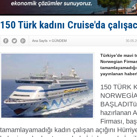
PROYAD, yat
Türkiye-Ir
Türk Armat
Deniz turi
150 Türk kadını Cruise'da çalışa
DÖDER, 28.
Ana Sayfa
»
GÜNDEM
30.05.2
Türkiye’de mavi t
Norwegian Firmas
tamamlayamadığı k
yayınlanan haber
150 TÜRK 
NORWEGİA
BAŞLADI
Tü
hazırlanan 
Firması, baş
tamamlayamadığı kadın çalışan açığını Hürriye