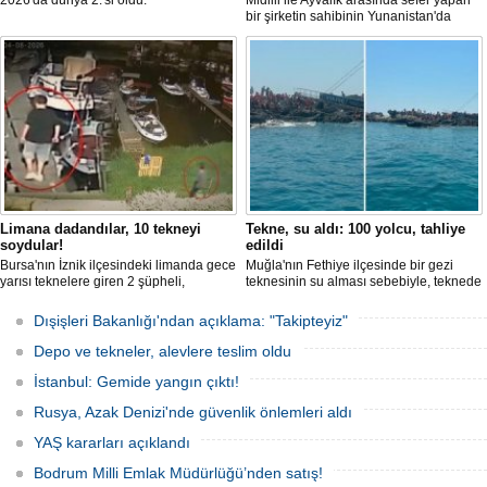
2026'da dünya 2.'si oldu.
Midilli ile Ayvalık arasında sefer yapan
bir şirketin sahibinin Yunanistan'da
tutuklandığı bildirildi.
Limana dadandılar, 10 tekneyi
Tekne, su aldı: 100 yolcu, tahliye
soydular!
edildi
Bursa'nın İznik ilçesindeki limanda gece
Muğla'nın Fethiye ilçesinde bir gezi
yarısı teknelere giren 2 şüpheli,
teknesinin su alması sebebiyle, teknede
elektronik cihazlar ve değerli eşyalar
bulunan 100 yolcu tahliye edildi,
çaldı. Olay, güvenlik kameralarına
teknenin batmaması için bölgede
Dışişleri Bakanlığı'ndan açıklama: "Takipteyiz"
yansıdı, tekne sahiplerinin ihbarıyla
kurtarma çalışması başlatıldı.
jandarma inceleme başlattı.
Depo ve tekneler, alevlere teslim oldu
İstanbul: Gemide yangın çıktı!
Rusya, Azak Denizi'nde güvenlik önlemleri aldı
YAŞ kararları açıklandı
Bodrum Milli Emlak Müdürlüğü’nden satış!