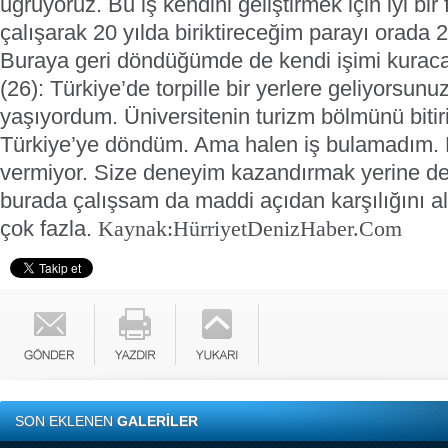
uğruyoruz. Bu iş kendini geliştirmek için iyi bir 
çalışarak 20 yılda biriktireceğim parayı orada 2 
Buraya geri döndüğümde de kendi işimi kurac
(26): Türkiye’de torpille bir yerlere geliyorsunu
yaşıyordum. Üniversitenin turizm bölmünü biti
Türkiye’ye döndüm. Ama halen iş bulamadım. 
vermiyor. Size deneyim kazandırmak yerine de
burada çalışsam da maddi açıdan karşılığını a
çok fazla.
Kaynak:Hürriyet
DenizHaber.Com
SON EKLENEN
GALERİLER