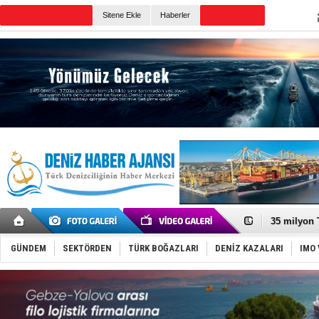
TURKISH MARITIME
Sitene Ekle
Haberler
CANLI YAYIN
Günün Haberleri
DESE, BIMC
GİMBİRDER 
35 milyon T
İnsansız c
Yüzyıl son
GÜNDEM
SEKTÖRDEN
TÜRK BOĞAZLARI
DENİZ KAZALARI
IMO 
Anadolu Te
Derince, I
Tüpraş, ha
İTU AUV, D
LNG taşıma