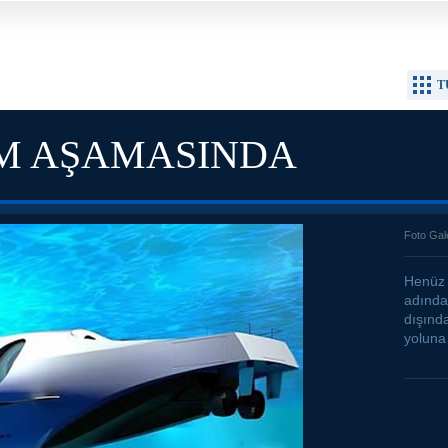
T
IM AŞAMASINDA
Foto Gal
Henüz 
adında
dışında
yoluna