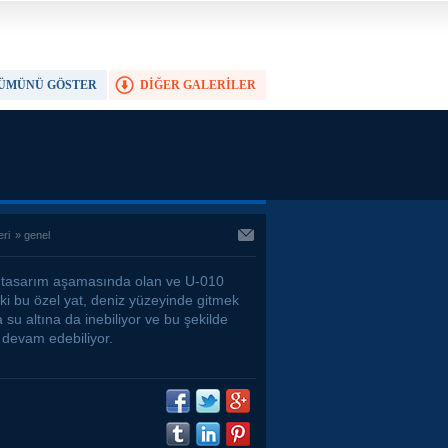
ÜMÜNÜ GÖSTER
DİĞER GALERİLER
TAM EKRAN YAP
eri
»
genel
tasarım aşamasında olan ve U-010
ki bu özel yat, deniz yüzeyinde gitmek
 su altına da inebiliyor ve bu şekilde
 devam edebiliyor.