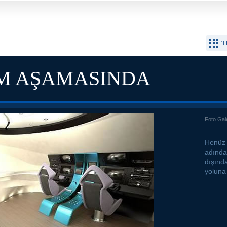
T
IM AŞAMASINDA
Foto Gal
Henüz 
adında
dışında
yoluna