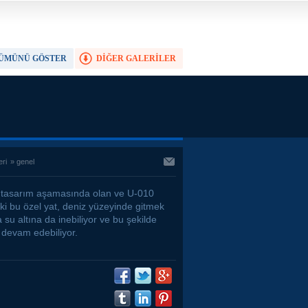
ÜMÜNÜ GÖSTER
DİĞER GALERİLER
TAM EKRAN YAP
eri
»
genel
tasarım aşamasında olan ve U-010
ki bu özel yat, deniz yüzeyinde gitmek
 su altına da inebiliyor ve bu şekilde
 devam edebiliyor.