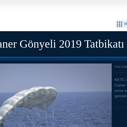
T
ner Gönyeli 2019 Tatbikatı 
Foto Gal
KKTC i
Caner 
sona er
gerçekl