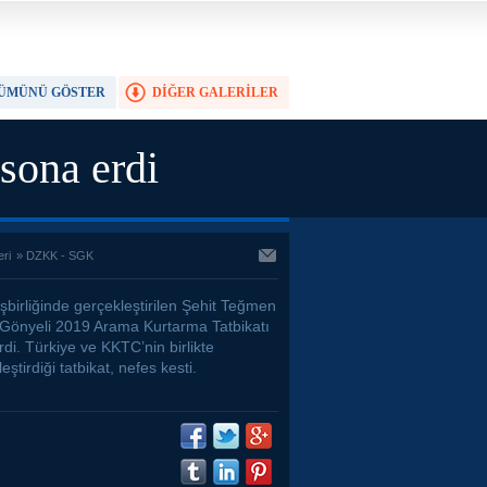
ÜMÜNÜ GÖSTER
DİĞER GALERİLER
TAM EKRAN YAP
sona erdi
eri
»
DZKK - SGK
şbirliğinde gerçekleştirilen Şehit Teğmen
Gönyeli 2019 Arama Kurtarma Tatbikatı
di. Türkiye ve KKTC’nin birlikte
eştirdiği tatbikat, nefes kesti.