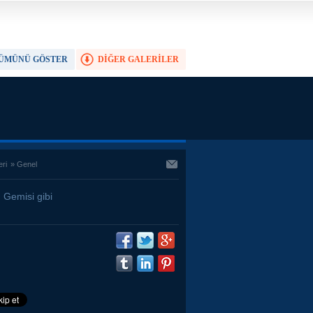
ÜMÜNÜ GÖSTER
DİĞER GALERİLER
TAM EKRAN YAP
eri
»
Genel
 Gemisi gibi