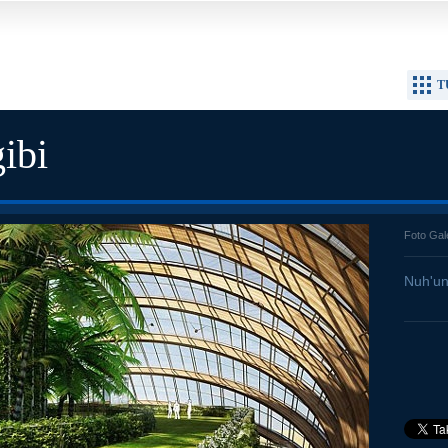
T
ibi
Foto Gal
Nuh'un