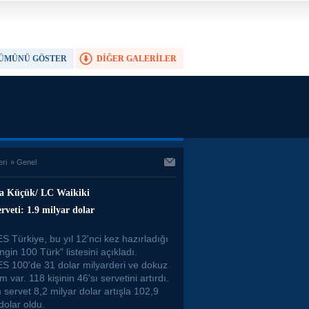
ÜMÜNÜ GÖSTER
DİĞER GALERİLER
TAM EKRAN YAP
eri
»
Genel
a Küçük/ LC Waikiki
rveti: 1.9 milyar dolar
 Türkiye, bu yıl 12'nci kez hazırladığı
gin 100 Türk" listesini açıkladı.
 100'de 31 dolar milyarderi ve dokuz
im var. 118 kişinin 46'sı servetini artırdı.
servet 8,2 milyar dolar artışla 102,9
dolar oldu.