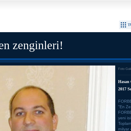
T
en zenginleri!
Foto Gal
Hasan 
2017 Se
FORBES
"En Zen
FORBES
yeni is
Toplam 
milyar 