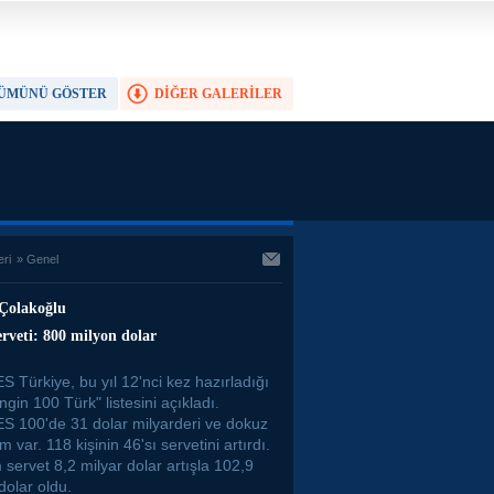
ÜMÜNÜ GÖSTER
DİĞER GALERİLER
TAM EKRAN YAP
eri
»
Genel
Çolakoğlu
rveti: 800 milyon dolar
 Türkiye, bu yıl 12'nci kez hazırladığı
gin 100 Türk" listesini açıkladı.
 100'de 31 dolar milyarderi ve dokuz
im var. 118 kişinin 46'sı servetini artırdı.
servet 8,2 milyar dolar artışla 102,9
dolar oldu.