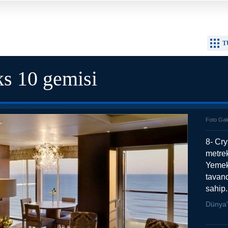
T
ks 10 gemisi
Foto Gal
8- Cr
metrek
Yemek 
tavan
sahip.
Dünya'