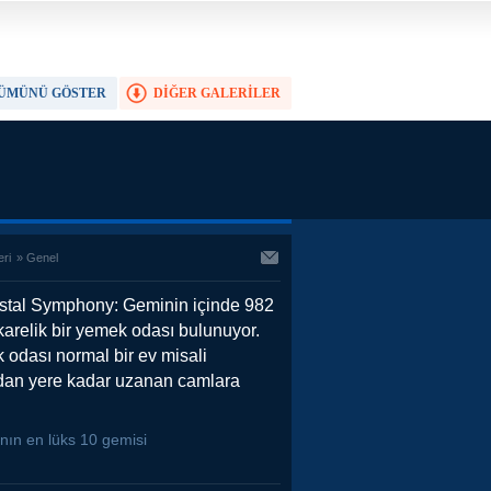
ÜMÜNÜ GÖSTER
DİĞER GALERİLER
TAM EKRAN YAP
eri
»
Genel
ystal Symphony: Geminin içinde 982
arelik bir yemek odası bulunuyor.
odası normal bir ev misali
dan yere kadar uzanan camlara
nın en lüks 10 gemisi