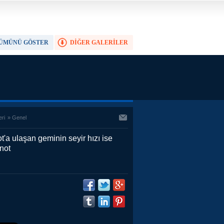
ÜMÜNÜ GÖSTER
DİĞER GALERİLER
TAM EKRAN YAP
eri
»
Genel
t'a ulaşan geminin seyir hızı ise
not