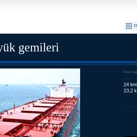
T
ük gemileri
Foto Gal
24 kno
23,2 k