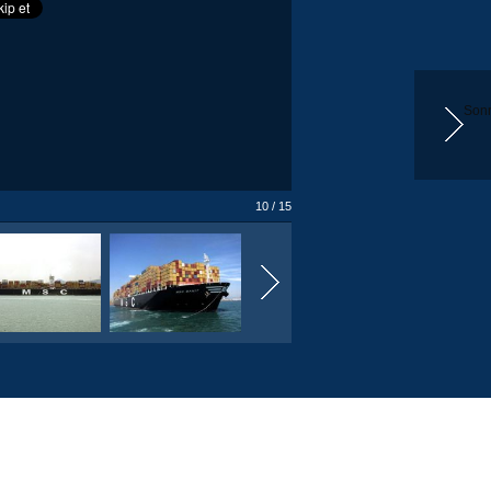
Sonr
10 / 15