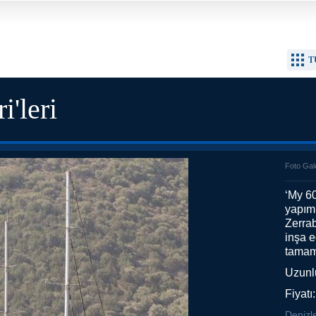
T
i'leri
Foto Gal
‘My 6
yapım
Zerrab
inşa e
tamam
Uzunl
Fiyatı
Denizle