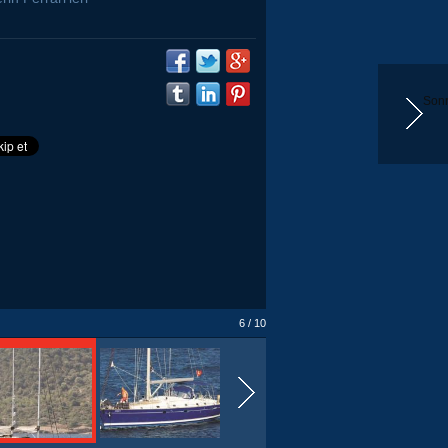
Sonr
6 / 10