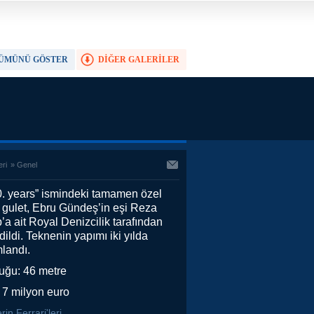
ÜMÜNÜ GÖSTER
DİĞER GALERİLER
TAM EKRAN YAP
eri
»
Genel
0. years” ismindeki tamamen özel
 gulet, Ebru Gündeş’in eşi Reza
’a ait Royal Denizcilik tarafından
dildi. Teknenin yapımı iki yılda
landı.
uğu: 46 metre
: 7 milyon euro
rin Ferrari'leri