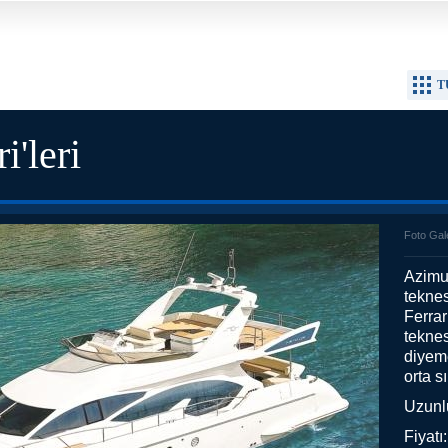
T
i'leri
Foto Gal
Azimut
teknes
Ferrar
teknes
diyeme
orta s
Uzunl
Fiyatı