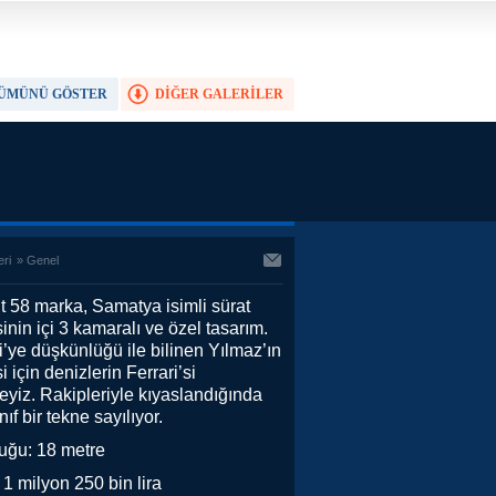
ÜMÜNÜ GÖSTER
DİĞER GALERİLER
TAM EKRAN YAP
eri
»
Genel
 58 marka, Samatya isimli sürat
inin içi 3 kamaralı ve özel tasarım.
i’ye düşkünlüğü ile bilinen Yılmaz’ın
i için denizlerin Ferrari’si
yiz. Rakipleriyle kıyaslandığında
ınıf bir tekne sayılıyor.
uğu: 18 metre
: 1 milyon 250 bin lira