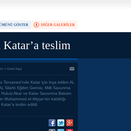
ÜMÜNÜ GÖSTER
DİĞER GALERİLER
TAM EKRAN YAP
Katar’a teslim
eri
»
Gemi İnşa
u Tersanesi'nde Katar için inşa edilen AL
 Silahlı Eğitim Gemisi, Milli Savunma
 Hulusi Akar ve Katar Savunma Bakanı
bin Muhammed el-Atiyye’nin katıldığı
 Katar'a teslim edildi.