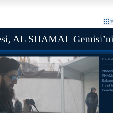
T
esi, AL SHAMAL Gemisi’ni 
Foto Gal
Anadol
SHAMAL
Bakanı
Halid 
törenle