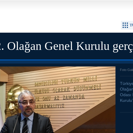
T
Olağan Genel Kurulu gerçek
Foto Gal
Türkiye
Olağan
Odası 
Kurulu’