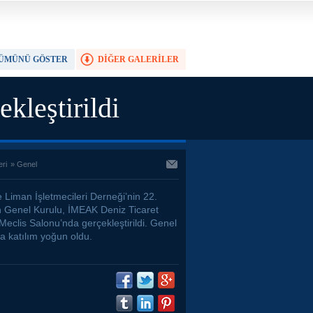
ÜMÜNÜ GÖSTER
DİĞER GALERİLER
TAM EKRAN YAP
leştirildi
eri
»
Genel
 Liman İşletmecileri Derneği’nin 22.
 Genel Kurulu, İMEAK Deniz Ticaret
Meclis Salonu’nda gerçekleştirildi. Genel
a katılım yoğun oldu.