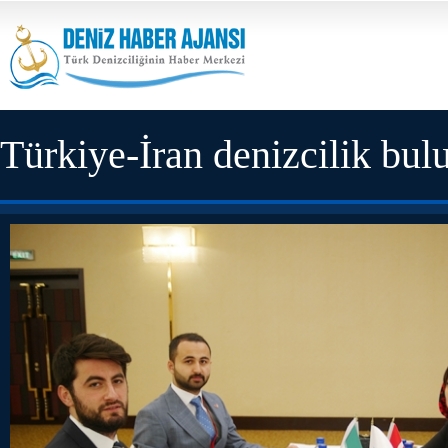
Türkiye-İran denizcilik bul