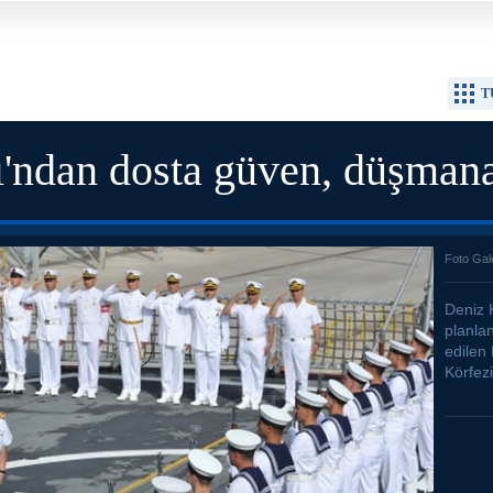
T
'ndan dosta güven, düşmana
Foto Gal
Deniz 
planla
edilen 
Körfezi