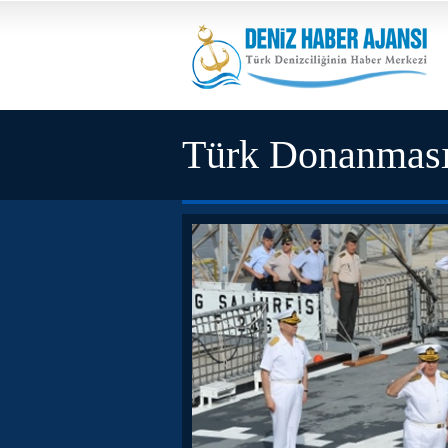
Türk Donanması
tatbikat