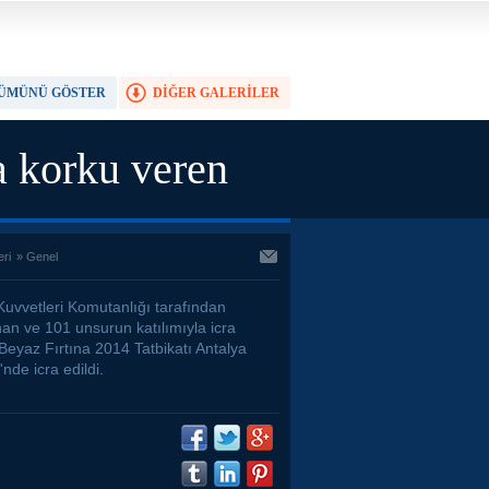
ÜMÜNÜ GÖSTER
DİĞER GALERİLER
TAM EKRAN YAP
 korku veren
eri
»
Genel
Kuvvetleri Komutanlığı tarafından
nan ve 101 unsurun katılımıyla icra
Beyaz Fırtına 2014 Tatbikatı Antalya
'nde icra edildi.