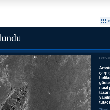
T
ulundu
Foto Gal
Araştı
çarpı
helik
göste
nasıl 
tasar
yapılm
tutac
Titani