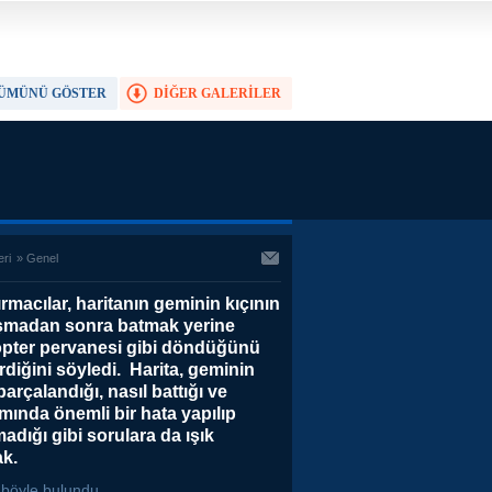
ÜMÜNÜ GÖSTER
DİĞER GALERİLER
TAM EKRAN YAP
eri
»
Genel
rmacılar, haritanın geminin kıçının
şmadan sonra batmak yerine
opter pervanesi gibi döndüğünü
rdiğini söyledi. Harita, geminin
parçalandığı, nasıl battığı ve
ımında önemli bir hata yapılıp
adığı gibi sorulara da ışık
ak.
c böyle bulundu