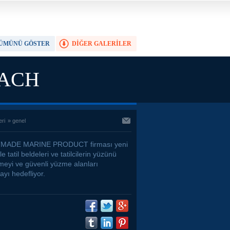
ÜMÜNÜ GÖSTER
DİĞER GALERİLER
TAM EKRAN YAP
EACH
eri
»
genel
MADE MARINE PRODUCT firması yeni
le tatil beldeleri ve tatilcilerin yüzünü
meyi ve güvenli yüzme alanları
yı hedefliyor.