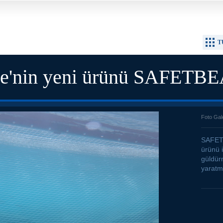
T
ne'nin yeni ürünü SAFETB
Foto Gal
SAFET
ürünü i
güldür
yaratma