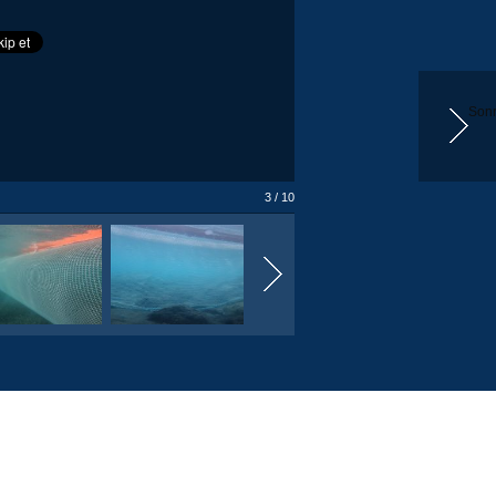
Sonr
3 / 10