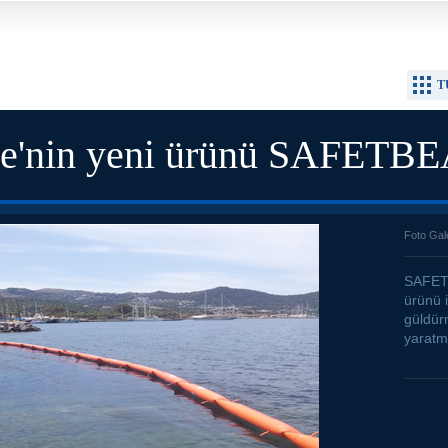
T
ne'nin yeni ürünü SAFETB
Foto Gal
SAFET
ürünü i
güldür
yaratma