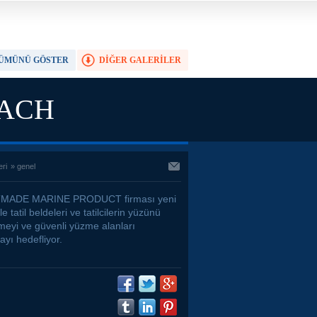
ÜMÜNÜ GÖSTER
DİĞER GALERİLER
TAM EKRAN YAP
EACH
eri
»
genel
MADE MARINE PRODUCT firması yeni
le tatil beldeleri ve tatilcilerin yüzünü
meyi ve güvenli yüzme alanları
yı hedefliyor.