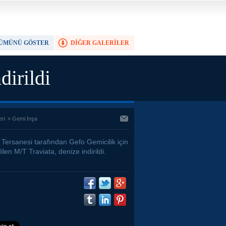
ÜMÜNÜ GÖSTER
DİĞER GALERİLER
TAM EKRAN YAP
dirildi
eri
»
Gemi İnşa
 Tersanesi tarafından Gefo Gemicilik için
ilen M/T Traviata, denize indirildi.