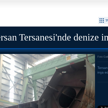
T
rsan Tersanesi'nde denize in
Foto Gal
Tersan
inşa ed