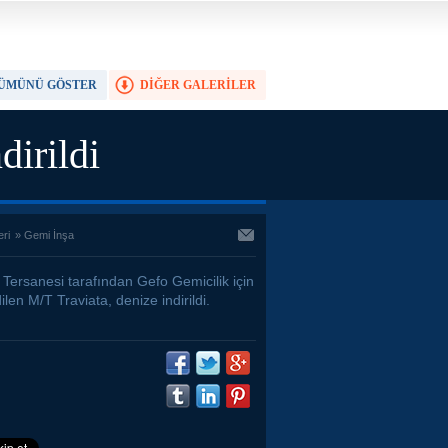
ÜMÜNÜ GÖSTER
DİĞER GALERİLER
TAM EKRAN YAP
dirildi
eri
»
Gemi İnşa
 Tersanesi tarafından Gefo Gemicilik için
ilen M/T Traviata, denize indirildi.