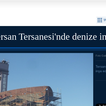
T
rsan Tersanesi'nde denize in
Foto Gal
Tersan
inşa ed