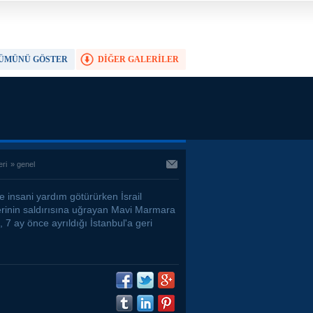
ÜMÜNÜ GÖSTER
DİĞER GALERİLER
TAM EKRAN YAP
eri
»
genel
n'e insani yardım götürürken İsrail
erinin saldırısına uğrayan Mavi Marmara
 7 ay önce ayrıldığı İstanbul'a geri