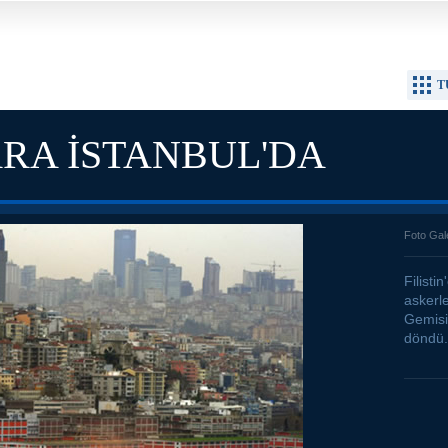
T
RA İSTANBUL'DA
Foto Gal
Filisti
askerl
Gemisi,
döndü.