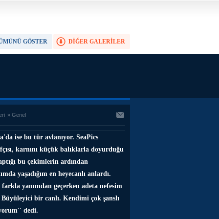
ÜMÜNÜ GÖSTER
DİĞER GALERİLER
TAM EKRAN YAP
eri
»
Genel
'da ise bu tür avlanıyor. SeaPics
fçısı, karnını küçük balıklarla doyurduğu
aptığı bu çekimlerin ardından
tımda yaşadığım en heyecanlı anlardı.
 farkla yanımdan geçerken adeta nefesim
. Büyüleyici bir canlı. Kendimi çok şanslı
yorum'' dedi.