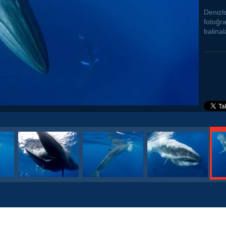
Denizle
fotoğr
balinal