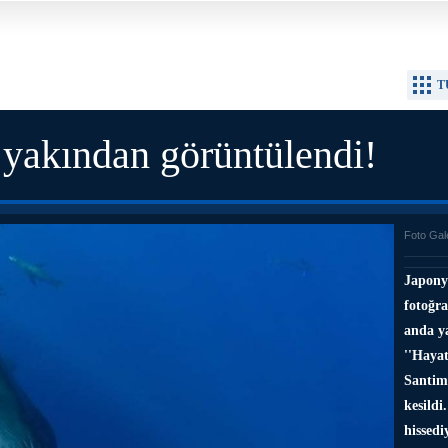
T
 yakından görüntülendi!
Foto Gal
Japonya
fotoğra
anda y
''Haya
Santim
kesildi
hissedi