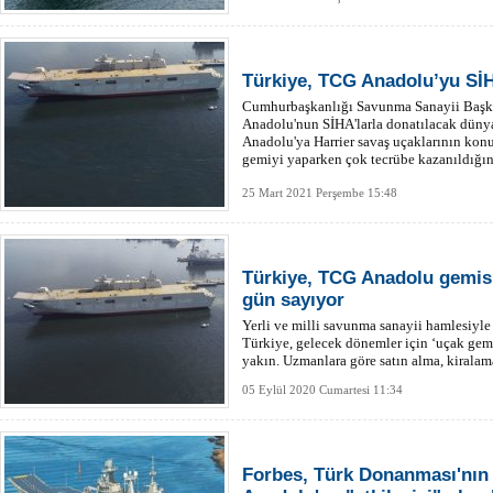
Türkiye, TCG Anadolu’yu SİH
Cumhurbaşkanlığı Savunma Sanayii Başkan
Anadolu'nun SİHA'larla donatılacak dünya
Anadolu'ya Harrier savaş uçaklarının ko
gemiyi yaparken çok tecrübe kazanıldığını 
25 Mart 2021 Perşembe 15:48
Türkiye, TCG Anadolu gemisi
gün sayıyor
Yerli ve milli savunma sanayii hamlesiyle 
Türkiye, gelecek dönemler için ‘uçak gemis
yakın. Uzmanlara göre satın alma, kiralama
mümkün.
05 Eylül 2020 Cumartesi 11:34
Forbes, Türk Donanması'nın