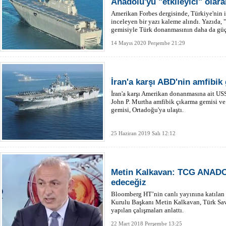
Anadolu'yu "etkileyici" olara
Amerikan Forbes dergisinde, Türkiye'nin
inceleyen bir yazı kaleme alındı. Yazıda, 
gemisiyle Türk donanmasının daha da güç
14 Mayıs 2020 Perşembe 21:29
İran'a karşı ABD'nin amfibik
İran'a karşı Amerikan donanmasına ait USS
John P. Murtha amfibik çıkarma gemisi ve
gemisi, Ortadoğu'ya ulaştı.
25 Haziran 2019 Salı 12:12
Metin Kalkavan: TCG ANADO
edeceğiz
Bloomberg HT’nin canlı yayınına katıla
Kurulu Başkanı Metin Kalkavan, Türk Sav
yapılan çalışmaları anlattı.
22 Mart 2018 Perşembe 13:25