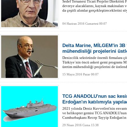
Sedef Tersanesi Ticari Projeler Direktörü F
devreye alacaklarını, kaynak makinaları ve
da çeşitli alımlar gerçekleştireceklerini sö
04 Haziran 2016 Cumartesi 00:07
Delta Marine, MİLGEM'in 3B 
mühendisliği projelerini üstl
Denizcilik sektöründe önemli firmalara ç
Türkiye`nin öncü askeri gemi programı M
üretim mühendisliği projelerini de üstlend
15 Mayıs 2016 Pazar 00:07
TCG ANADOLU'nun sac kesi
Erdoğan'ın katılımıyla yapıl
2021 yılında Deniz Kuvvetleri'nin envante
ve helikopter gemisi TCG ANADOLU'nun il
Cumhurbaşkanı Recep Tayyip Erdoğan'ın k
yapılacak.
29 Nisan 2016 Cuma 15:38