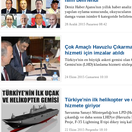
isim belirlendi
Deniz Haber Ajansı'nın yıllık haber analiz 
yapılan oylama sonucunda, okuyucuların t
damga vuran isimler 6 kategoride belirlen
28 Aralık 2015 Pazartesi 08:42
Çok Amaçlı Havuzlu Çıkarma
hizmeti için imzalar atıldı
Türkiye'nin en büyüjk askeri gemisi ola
Gemisi'nin (LHD) klaslama hizmeti sözleş
24 Ekim 2015 Cumartesi 10:10
Türkiye'nin ilk helikopter ve
hizmete giriyor
Savunma Sanayi Müsteşarlığı'nın LPD (Ha
çıkardığı ve daha sonra LHD'ye (Havuzlu
Proje, F-35 Lightning II tipi dikey iniş k
hizmet verebilecek.
22 Ekim 2015 Perşembe 18:10