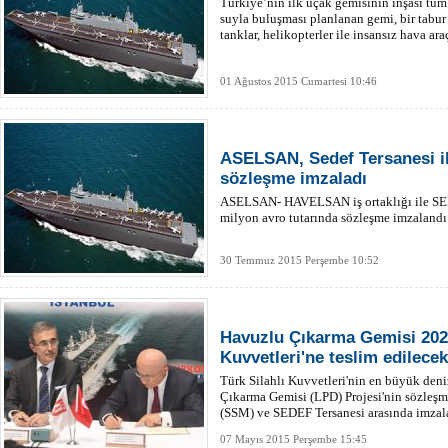
Türkiye’nin ilk uçak gemisinin inşası tüm
suyla buluşması planlanan gemi, bir tabur
tanklar, helikopterler ile insansız hava ara
01 Ağustos 2015 Cumartesi 10:46
ASELSAN, Sedef Tersanesi il
sözleşme imzaladı
ASELSAN- HAVELSAN iş ortaklığı ile SED
milyon avro tutarında sözleşme imzalandı
30 Temmuz 2015 Perşembe 10:52
Havuzlu Çıkarma Gemisi 2021
Kuvvetleri'ne teslim edilecek
Türk Silahlı Kuvvetleri'nin en büyük deni
Çıkarma Gemisi (LPD) Projesi'nin sözleş
(SSM) ve SEDEF Tersanesi arasında imzal
07 Mayıs 2015 Perşembe 15:45