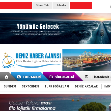
Sitene Ekle
Haberler
Günün Haberleri
Yakıt barcı
Rus İHA’la
Karadeniz’
Tatil hesab
Rusya, göl
GÜNDEM
SEKTÖRDEN
TÜRK BOĞAZLARI
DENİZ KAZALARI
IMO 
Enejota ti
Denizcilik
Türkiye’den
‘14. Olymp
Taksi Botla