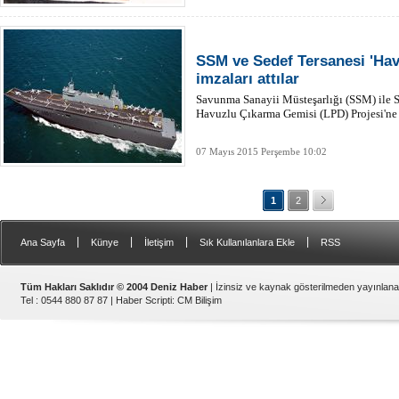
SSM ve Sedef Tersanesi 'Hav
imzaları attılar
Savunma Sanayii Müsteşarlığı (SSM) ile 
Havuzlu Çıkarma Gemisi (LPD) Projesi'ne 
07 Mayıs 2015 Perşembe 10:02
1
2
|
|
|
|
Ana Sayfa
Künye
İletişim
Sık Kullanılanlara Ekle
RSS
Tüm Hakları Saklıdır © 2004 Deniz Haber
| İzinsiz ve kaynak gösterilmeden yayınlan
Tel : 0544 880 87 87 |
Haber Scripti
:
CM Bilişim