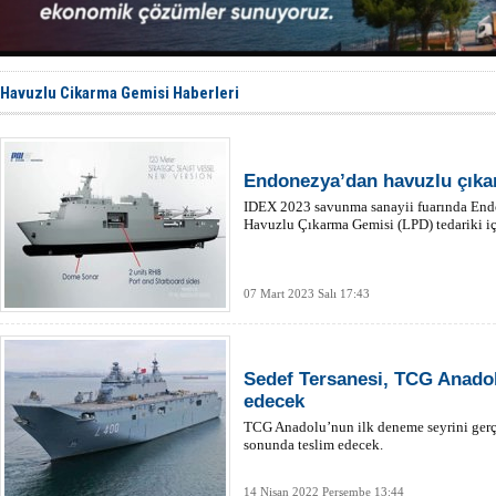
TÜRKLİM Ba
SOCAR da M
Türkiye'nin
Dünyanın e
Hürmüz’de
Havuzlu Cikarma Gemisi Haberleri
Endonezya’dan havuzlu çıkar
IDEX 2023 savunma sanayii fuarında End
Havuzlu Çıkarma Gemisi (LPD) tedariki iç
07 Mart 2023 Salı 17:43
Sedef Tersanesi, TCG Anadol
edecek
TCG Anadolu’nun ilk deneme seyrini gerçe
sonunda teslim edecek.
14 Nisan 2022 Perşembe 13:44