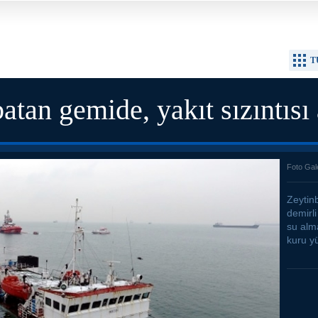
T
atan gemide, yakıt sızıntısı 
Foto Gal
Zeytin
demirl
su alm
kuru y