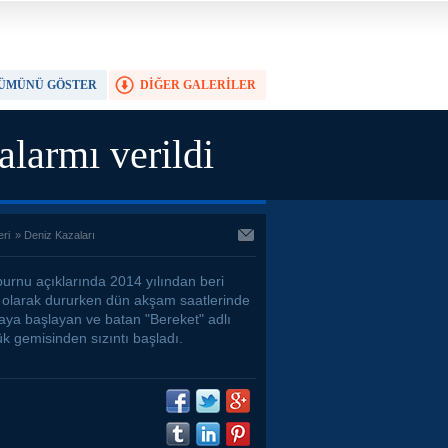
ÜMÜNÜ GÖSTER
DİĞER GALERİLER
TAM EKRAN YAP
alarmı verildi
eri
»
Deniz Kazaları
burnu açıklarında 2014 yılından beri
i olarak dururken dün akşam saatlerinde
aya başlayan ve batan "Bereket" adlı
ük gemisinden sızıntı başladı.